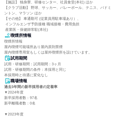
【施設】 独身寮、研修センター、社員食堂(本社) ほか

【クラブ活動】 野球、サッカー、バレーボール、テニス、バドミ
ントン、マラソン ほか

【その他】 車通勤可 (従業員用駐車場あり）、

 インフルエンザ予防接種 職域接種・費用負担

 産業医・保健師常駐(本社)
喫煙所情報
喫煙所情報

屋内喫煙可能場所あり屋内原則禁煙

屋内喫煙専用室もしくは屋外喫煙所を設けています。
試用期間
試用・研修期間：試用期間：3ヶ月

試用・研修期間の条件：本採用と同じ

職場情報
過去3年間の新卒採用者の定着率
▼2024年度

新卒採用者数：97名

新卒離職者数：0名

▼2023年度
