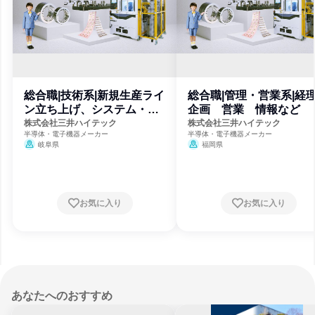
総合職|技術系|新規生産ライ
総合職|管理・営業系|
ン立ち上げ、システム・DX
企画 営業 情報など
化推進
株式会社三井ハイテック
株式会社三井ハイテック
半導体・電子機器メーカー
半導体・電子機器メーカー
岐阜県
福岡県
お気に入り
お気に入り
あなたへのおすすめ