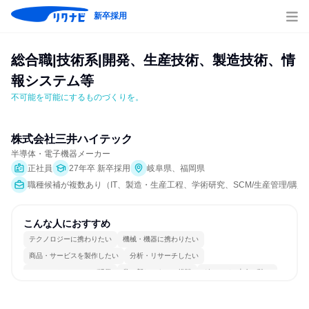
新卒採用
総合職|技術系|開発、生産技術、製造技術、情
報システム等
不可能を可能にするものづくりを。
株式会社三井ハイテック
半導体・電子機器メーカー
正社員
27年卒 新卒採用
岐阜県、福岡県
職種候補が複数あり（IT、製造・生産工程、学術研究、SCM/生産管理/購買
こんな人におすすめ
テクノロジーに携わりたい
機械・機器に携わりたい
商品・サービスを製作したい
分析・リサーチしたい
コミュニケーションが活発
常に新しいものに挑戦
グローバル志向が強い
チームワークを重視
女性が働きやすい環境で働ける
長く同じ会社に居続けられる