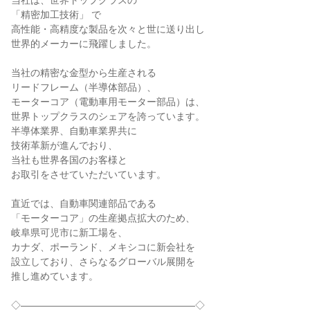
当社は、世界トップクラスの

「精密加工技術」 で

高性能・高精度な製品を次々と世に送り出し

世界的メーカーに飛躍しました。

当社の精密な金型から生産される

リードフレーム（半導体部品）、

モーターコア（電動車用モーター部品）は、

世界トップクラスのシェアを誇っています。

半導体業界、自動車業界共に

技術革新が進んでおり、

当社も世界各国のお客様と

お取引をさせていただいています。

直近では、自動車関連部品である

「モーターコア」の生産拠点拡大のため、

岐阜県可児市に新工場を、

カナダ、ポーランド、メキシコに新会社を

設立しており、さらなるグローバル展開を

推し進めています。

◇――――――――――――――――――◇
