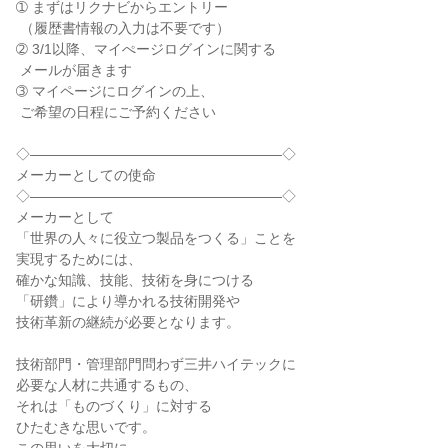
➀ まずはリクナビからエントリー

 （履歴書情報の入力は不要です）

➁ 3/1以降、マイぺージログインに関する

 メールが届きます

➂ マイページにログインの上、

 ご希望の日程にご予約ください

◇――――――――――――――――――◇

メーカーとしての使命

◇――――――――――――――――――◇

メーカーとして

「世界の人々に役立つ製品をつくる」ことを

実現するためには、

確かな知識、技能、技術を身につける

「研鑽」により導かれる技術開発や

技術革新の継続が必要となります。

技術部門・管理部門問わず三井ハイテックに

必要な人材に共通するもの、

それは「ものづくり」に対する

ひたむきな思いです。
