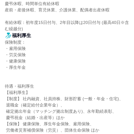
慶弔休暇、時間単位有給休暇

産前・産後休暇、育児休業、介護休業、配偶者出産休暇

有給休暇：初年度15日付与、2年目以降は20日付与 (最高40日※含
む繰越分)
福利厚生
保険制度：

・雇用保険

・労災保険

・健康保険

・厚生年金

待遇・福利厚生

【福利厚生】

【制度】 社内融資、社員持株、財形貯蓄 (一般・年金・住宅)、

 退職金（確定給付企業年金）、

 確定拠出年金（マッチング拠出制度あり)、永年勤続表彰、

 慶弔祝金（結婚・出産等）ほか

【保険】 健康保険、厚生年金保険、雇用保険、

 労働者災害補償保険（労災）、団体生命保険 ほか
