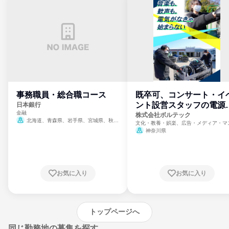
事務職員・総合職コース
既卒可、コンサート・イ
ント設営スタッフの電源
日本銀行
金融
門
株式会社ボルテック
北海道、青森県、岩手県、宮城県、秋田
文化・教養・娯楽、広告・メディア・マ
県、山形県、福島県、茨城県、群馬県、埼玉
ミ、電力・ガス・水道・エネルギー
神奈川県
県、東京都、神奈川県、新潟県、富山県、石
川県、福井県、山梨県、長野県、静岡県、愛
知県、京都府、大阪府、兵庫県、鳥取県、島
根県、岡山県、広島県、山口県、徳島県、香
川県、愛媛県、高知県、福岡県、佐賀県、長
お気に入り
お気に入り
崎県、熊本県、大分県、宮崎県、鹿児島県、
沖縄県
トップページへ
同じ勤務地の募集を探す