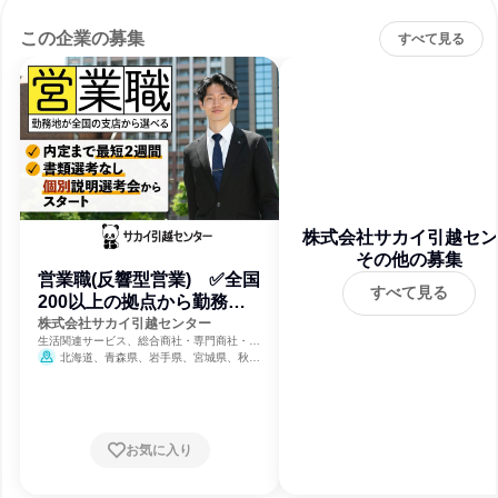
この企業の募集
すべて見る
株式会社サカイ引越セン
その他の募集
ー
営業職(反響型営業) ✅全国
すべて見る
200以上の拠点から勤務地
選べる
株式会社サカイ引越センター
生活関連サービス、総合商社・専門商社・卸
売、不動産管理
北海道、青森県、岩手県、宮城県、秋田
県、山形県、福島県、茨城県、栃木県、群馬
県、埼玉県、千葉県、東京都、神奈川県、新
潟県、富山県、石川県、福井県、山梨県、長
野県、岐阜県、静岡県、愛知県、三重県、滋
賀県、京都府、大阪府、兵庫県、奈良県、和
お気に入り
歌山県、鳥取県、島根県、岡山県、広島県、
山口県、徳島県、香川県、愛媛県、高知県、
福岡県、佐賀県、長崎県、熊本県、大分県、