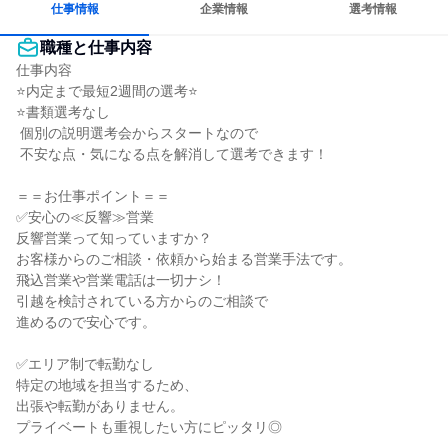
仕事情報
企業情報
選考情報
職種と仕事内容
仕事内容

⭐内定まで最短2週間の選考⭐

⭐書類選考なし

 個別の説明選考会からスタートなので

 不安な点・気になる点を解消して選考できます！

＝＝お仕事ポイント＝＝

✅安心の≪反響≫営業

反響営業って知っていますか？

お客様からのご相談・依頼から始まる営業手法です。

飛込営業や営業電話は一切ナシ！

引越を検討されている方からのご相談で

進めるので安心です。

✅エリア制で転勤なし

特定の地域を担当するため、

出張や転勤がありません。

プライベートも重視したい方にピッタリ◎
