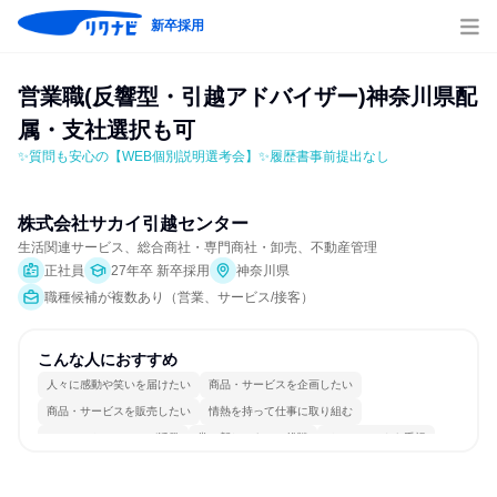
新卒採用
営業職(反響型・引越アドバイザー)神奈川県配
属・支社選択も可
✨質問も安心の【WEB個別説明選考会】✨履歴書事前提出なし
株式会社サカイ引越センター
生活関連サービス、総合商社・専門商社・卸売、不動産管理
正社員
27年卒 新卒採用
神奈川県
職種候補が複数あり（営業、サービス/接客）
こんな人におすすめ
人々に感動や笑いを届けたい
商品・サービスを企画したい
商品・サービスを販売したい
情熱を持って仕事に取り組む
コミュニケーションが活発
常に新しいものに挑戦
チームワークを重視
明確な目標を追いかける
若手が裁量を持てる環境
人とたくさん会話する