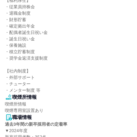
【福利厚生】

・従業員持株会

・退職金制度

・財形貯蓄

・確定拠出年金

・配偶者誕生日祝い金

・誕生日祝い金

・保養施設

・積立貯蓄制度

・奨学金返済支援制度

【社内制度】

・外部サポート

・チューター

・メンター制度 等
喫煙所情報
喫煙所情報

喫煙専用室設置あり
職場情報
過去3年間の新卒採用者の定着率
▼2024年度
