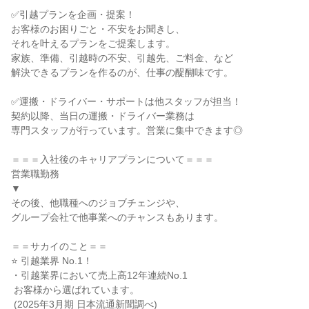
✅引越プランを企画・提案！

お客様のお困りごと・不安をお聞きし、

それを叶えるプランをご提案します。

家族、準備、引越時の不安、引越先、ご料金、など

解決できるプランを作るのが、仕事の醍醐味です。

✅運搬・ドライバー・サポートは他スタッフが担当！

契約以降、当日の運搬・ドライバー業務は

専門スタッフが行っています。営業に集中できます◎

＝＝＝入社後のキャリアプランについて＝＝＝

営業職勤務

▼

その後、他職種へのジョブチェンジや、

グループ会社で他事業へのチャンスもあります。

＝＝サカイのこと＝＝

⭐ 引越業界 No.1！

・引越業界において売上高12年連続No.1

 お客様から選ばれています。

 (2025年3月期 日本流通新聞調べ)
