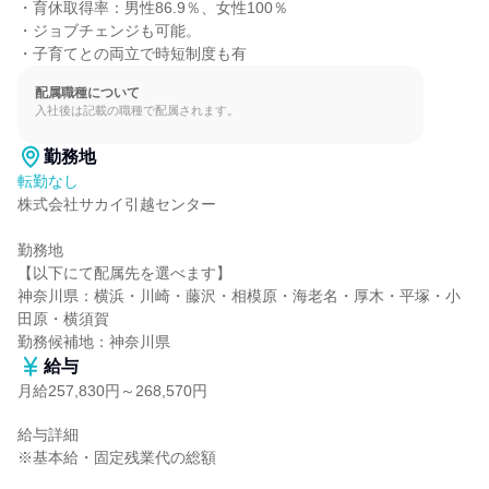
・育休取得率：男性86.9％、女性100％

・ジョブチェンジも可能。

・子育てとの両立で時短制度も有
配属職種について
入社後は記載の職種で配属されます。
勤務地
転勤なし
株式会社サカイ引越センター

勤務地

【以下にて配属先を選べます】

神奈川県：横浜・川崎・藤沢・相模原・海老名・厚木・平塚・小
田原・横須賀

勤務候補地：神奈川県
給与
月給257,830円～268,570円
給与詳細

※基本給・固定残業代の総額
