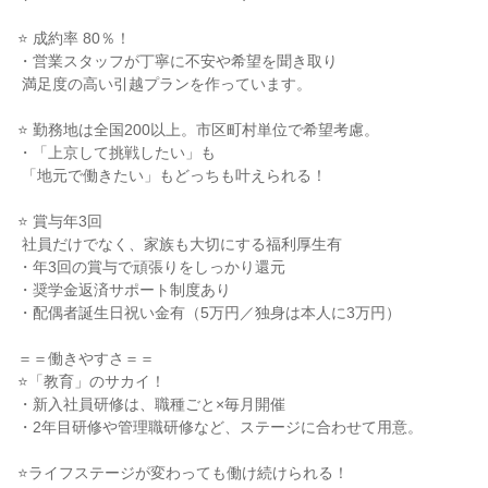
⭐ 成約率 80％！

・営業スタッフが丁寧に不安や希望を聞き取り

 満足度の高い引越プランを作っています。

⭐ 勤務地は全国200以上。市区町村単位で希望考慮。

・「上京して挑戦したい」も

 「地元で働きたい」もどっちも叶えられる！

⭐ 賞与年3回

 社員だけでなく、家族も大切にする福利厚生有

・年3回の賞与で頑張りをしっかり還元

・奨学金返済サポート制度あり

・配偶者誕生日祝い金有（5万円／独身は本人に3万円）

＝＝働きやすさ＝＝

⭐「教育」のサカイ！

・新入社員研修は、職種ごと×毎月開催

・2年目研修や管理職研修など、ステージに合わせて用意。

⭐ライフステージが変わっても働け続けられる！
