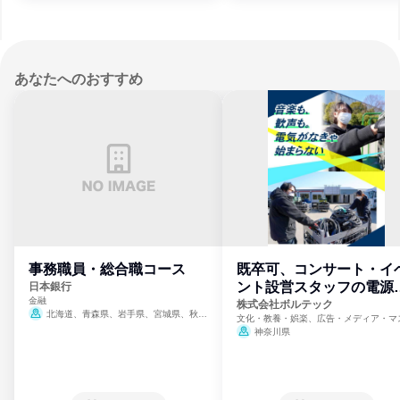
宮崎県、鹿児島県、沖縄県
あなたへのおすすめ
事務職員・総合職コース
既卒可、コンサート・イ
ント設営スタッフの電源
日本銀行
金融
門
株式会社ボルテック
北海道、青森県、岩手県、宮城県、秋田
文化・教養・娯楽、広告・メディア・マ
県、山形県、福島県、茨城県、群馬県、埼玉
ミ、電力・ガス・水道・エネルギー
神奈川県
県、東京都、神奈川県、新潟県、富山県、石
川県、福井県、山梨県、長野県、静岡県、愛
知県、京都府、大阪府、兵庫県、鳥取県、島
根県、岡山県、広島県、山口県、徳島県、香
川県、愛媛県、高知県、福岡県、佐賀県、長