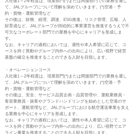
入社後1～2年程度は、現業部門(*)または間接部門での業務を通し
て、JALグループについて理解を深めていきます。(*)空港・予
約・貨物・運航管理など

その後は、財務、経理、調達、ESG推進、リスク管理、広報、人
財育成など、JALグループが持続的に事業運営を推進するうえで不
可欠なコーポレート部門での業務を中心にキャリアを形成しま
す。

なお、キャリアの過程においては、適性や本人希望に応じて、コ
ースを跨ぐ異動やグループ内外への出向により、広い視野で経営
基盤の確立を推進することのできる人財を目指します。

・オペレーションコース

入社後1～2年程度は、現業部門(*)または間接部門での業務を通し
て、JALグループについて理解を深めていきます。(*)空港・予
約・貨物・運航管理など

その後は、安全、サービス品質企画・品質管理や、運航乗務員・
客室乗務員・旅客やグランドハンドリングを始めとした空港のサ
ポート、運航管理など、JALグループにおける航空運送事業を支え
る業務を中心にキャリアを形成します。

なお、キャリアの過程においては、適性や本人希望に応じて、コ
ースを跨ぐ異動やグループ内外への出向により、広い視野でエア
ライン事業を推進することのできる人財を目指します。
