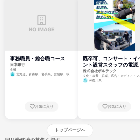
事務職員・総合職コース
既卒可、コンサート・イ
ント設営スタッフの電源
日本銀行
金融
門
株式会社ボルテック
北海道、青森県、岩手県、宮城県、秋田
文化・教養・娯楽、広告・メディア・マ
県、山形県、福島県、茨城県、群馬県、埼玉
ミ、電力・ガス・水道・エネルギー
神奈川県
県、東京都、神奈川県、新潟県、富山県、石
川県、福井県、山梨県、長野県、静岡県、愛
知県、京都府、大阪府、兵庫県、鳥取県、島
根県、岡山県、広島県、山口県、徳島県、香
川県、愛媛県、高知県、福岡県、佐賀県、長
お気に入り
お気に入り
崎県、熊本県、大分県、宮崎県、鹿児島県、
沖縄県
トップページへ