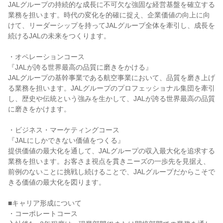
JALグループの持続的な成長に不可欠な強固な経営基盤を確立する
業務を担います。時代の変化を的確に捉え、企業価値の向上に向
けて、リーダーシップを持ってJALグループ全体を牽引し、成長を
続けるJALの未来をつくります。

・オペレーションコース

『JALが誇る世界最高の品質に磨きをかける』

JALグループの基幹事業である航空事業において、品質を磨き上げ
る業務を担います。JALグループのプロフェッショナル集団を牽引
し、歴史や伝統という強みを生かして、JALが誇る世界最高の品質
に磨きをかけます。

・ビジネス・マーケティングコース

『JALにしかできない価値をつくる』

提供価値の最大化を通して、JALグループの収入最大化を追求する
業務を担います。お客さま視点を貫きニーズの一歩先を見据え、
前例のないことに挑戦し続けることで、JALグループだからこそで
きる価値の最大化を図ります。

■キャリア形成について

・コーポレートコース
