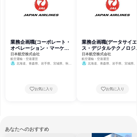
業務企画職(コーポレート・
業務企画職(データサイ
オペレーション・マーケテ
ス・デジタルテクノロジ
ィング)
コース)
日本航空株式会社
日本航空株式会社
航空運輸・空港運営
航空運輸・空港運営
北海道、青森県、岩手県、宮城県、秋田
北海道、青森県、岩手県、宮城県、
県、山形県、千葉県、東京都、新潟県、石川
県、山形県、千葉県、東京都、新潟県、
県、長野県、愛知県、大阪府、和歌山県、島
県、長野県、愛知県、大阪府、和歌山県
根県、岡山県、広島県、山口県、徳島県、香
根県、岡山県、広島県、山口県、徳島県
川県、愛媛県、高知県、福岡県、長崎県、熊
川県、愛媛県、高知県、福岡県、長崎県
本県、大分県、宮崎県、鹿児島県、沖縄県
本県、大分県、宮崎県、鹿児島県、沖縄
お気に入り
お気に入り
あなたへのおすすめ