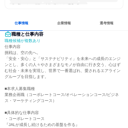
常に新しいものに挑戦
女性が働きやすい環境で働ける
多様な職種の人と関われる
若手が裁量を持てる環境
仕事情報
企業情報
選考情報
職種と仕事内容
職種候補が複数あり
仕事内容

挑戦は、空の先へ。

「安全・安心」と「サステナビリティ」を未来への成長のエンジ
ンとし、多くの人々やさまざまなモノが自由に行き交う、心はず
む社会・未来を実現し、世界で一番選ばれ、愛されるエアライン
グループを目指します。

■本求人募集職種

業務企画職（コーポレートコース/オペレーションコース/ビジネ
ス・マーケティングコース）

■具体的な仕事内容

・コーポレートコース

『JALが成長し続けるための基盤を作る』
