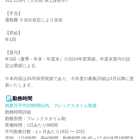
322,129円（大学院 博士課程卒）

【手当】

通勤費 ※当社規定により支給

【昇給】

年1回

【賞与】

年3回（夏季・年末・年度末）※2024年度実績。年度末賞与の設
定は業績による。

※本内容は26卒採用実績であり、今年度の募集詳細は3月以降に更
新いたします。

勤務時間
残業月平均20時間以内、フレックスタイム制度
勤務時間詳細

勤務形態：フレックスタイム制

実働時間：1日あたり8時間

平均勤務日数：1ヶ月あたり18日 〜 20日

原則、1日8時間、週40時間、勤務時間 08:45～17:45(休憩1時間含