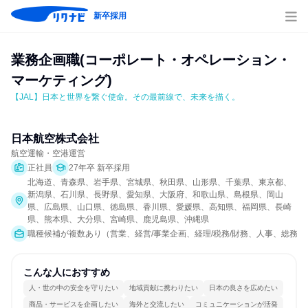
新卒採用
業務企画職(コーポレート・オペレーション・
マーケティング)
【JAL】日本と世界を繋ぐ使命。その最前線で、未来を描く。
日本航空株式会社
航空運輸・空港運営
正社員
27年卒 新卒採用
北海道、青森県、岩手県、宮城県、秋田県、山形県、千葉県、東京都、
新潟県、石川県、長野県、愛知県、大阪府、和歌山県、島根県、岡山
県、広島県、山口県、徳島県、香川県、愛媛県、高知県、福岡県、長崎
県、熊本県、大分県、宮崎県、鹿児島県、沖縄県
職種候補が複数あり（営業、経営/事業企画、経理/税務/財務、人事、総務、
こんな人におすすめ
人・世の中の安全を守りたい
地域貢献に携わりたい
日本の良さを広めたい
商品・サービスを企画したい
海外と交流したい
コミュニケーションが活発