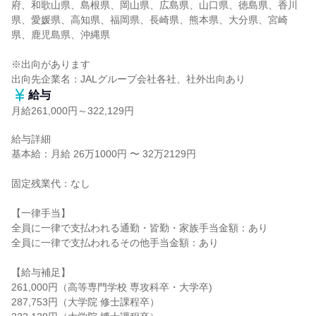
府、和歌山県、島根県、岡山県、広島県、山口県、徳島県、香川
県、愛媛県、高知県、福岡県、長崎県、熊本県、大分県、宮崎
県、鹿児島県、沖縄県

※出向があります

出向先企業名：JALグループ会社各社、社外出向あり
給与
月給261,000円～322,129円
給与詳細

基本給：月給 26万1000円 〜 32万2129円

固定残業代：なし

【一律手当】

全員に一律で支払われる通勤・皆勤・家族手当金額：あり

全員に一律で支払われるその他手当金額：あり

【給与補足】

261,000円（高等専門学校 専攻科卒・大学卒)

287,753円（大学院 修士課程卒）
