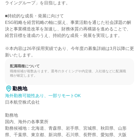
ライングループ」を目指します。

■持続的な成長・発展に向けて

ESG戦略を経営戦略の軸に据え、事業活動を通じた社会課題の解
決と事業構造改革を加速し、財務体質の再構築を進めることで、
経営目標を達成のうえ、持続的な成長・発展を実現します。

※本内容は26卒採用実績であり、今年度の募集詳細は3月以降に更
新いたします。
配属職種について
職種候補が複数あります。選考のタイミングや内定後、入社後などに配属職
種が確定します。
勤務地
海外勤務可能性あり、一部リモートOK
日本航空株式会社

勤務地

国内、海外の各事業所

勤務候補地：北海道、青森県、岩手県、宮城県、秋田県、山形
県、千葉県、東京都、新潟県、石川県、長野県、愛知県、大阪