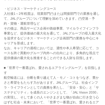
・ビジネス・マーケティングコース

入社後1～2年程度は、現業部門(*)または間接部門での業務を通し
て、JALグループについて理解を深めていきます。(*)空港・予
約・貨物・運航管理など

その後は、商品サービス企画や路線事業、マイルライフインフラ
事業など、提供価値の最大化を通して、JALグループの収入最大化
を追求するビジネス・マーケティング企画部門の業務を中心にキ
ャリアを形成します。

なお、キャリアの過程においては、適性や本人希望に応じて、コ
ースを跨ぐ異動やグループ内外への出向により、多角的な視点で
提供価値の最大化を推進することのできる人財を目指します。

■「世界で一番選ばれ、愛されるエアライングループ」を目指しま
す

航空輸送には、分断を乗り越えて人・モノ・コトをつなぎ、豊か
さと希望をもたらす力があります。JALグループは、社会インフ
ラ・ライフラインとしての責務を果たし、「安全・安心」と「サ
ステナビリティ」を成長のエンジンとして、「JAL Vision 2030」
の実現し、そして多くの人々やさまざまな物が自由に行き交う心
はずむ社会・未来において、「世界で一番選ばれ、愛されるエア