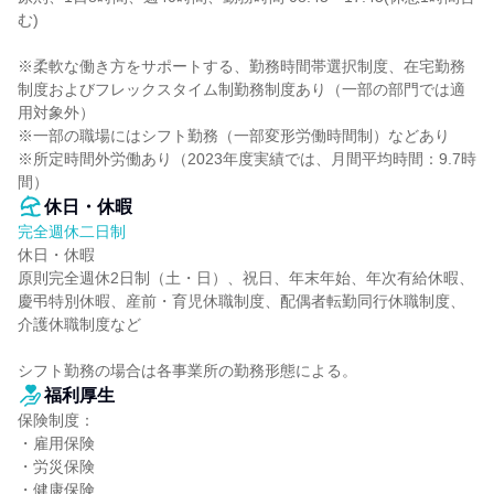
む)

※柔軟な働き方をサポートする、勤務時間帯選択制度、在宅勤務
制度およびフレックスタイム制勤務制度あり（一部の部門では適
用対象外）

※一部の職場にはシフト勤務（一部変形労働時間制）などあり

※所定時間外労働あり（2023年度実績では、月間平均時間：9.7時
間）
休日・休暇
完全週休二日制
休日・休暇

原則完全週休2日制（土・日）、祝日、年末年始、年次有給休暇、
慶弔特別休暇、産前・育児休職制度、配偶者転勤同行休職制度、
介護休職制度など

シフト勤務の場合は各事業所の勤務形態による。
福利厚生
保険制度：

・雇用保険

・労災保険

・健康保険
