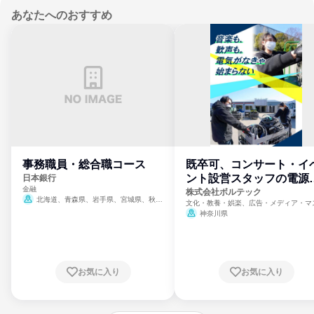
あなたへのおすすめ
事務職員・総合職コース
既卒可、コンサート・イ
ント設営スタッフの電源
日本銀行
金融
門
株式会社ボルテック
北海道、青森県、岩手県、宮城県、秋田
文化・教養・娯楽、広告・メディア・マ
県、山形県、福島県、茨城県、群馬県、埼玉
ミ、電力・ガス・水道・エネルギー
神奈川県
県、東京都、神奈川県、新潟県、富山県、石
川県、福井県、山梨県、長野県、静岡県、愛
知県、京都府、大阪府、兵庫県、鳥取県、島
根県、岡山県、広島県、山口県、徳島県、香
川県、愛媛県、高知県、福岡県、佐賀県、長
お気に入り
お気に入り
崎県、熊本県、大分県、宮崎県、鹿児島県、
沖縄県