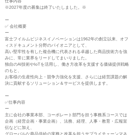
仕事内容

※2027年度の募集は終了いたしました。※

ー

✅ 会社概要

ー

富士フイルムビジネスイノベーションは1962年の創立以来、オフ
ィスドキュメント分野のパイオニアとして、

高い堅牢性を有した複合機に代表される卓越した商品技術力を強
みに、常に業界をリードしてまいりました。

独自のAI技術やIoTを活用し、働き方改革を支援する価値提供戦略
のもと、

お客様の生産性向上・競争力強化を支援、さらには経営課題の解
決に貢献するソリューション＆サービスを提供します。

ー

✅仕事内容

ー

主に会社の事業本部、コーポレート部門を担う事務系コースでは

企画（経営企画・事業企画）、法務、経理、人事・教育・広報宣
伝などに加え、

グローバルな商品供給の実務と改革を担うサプライチェーンマネ