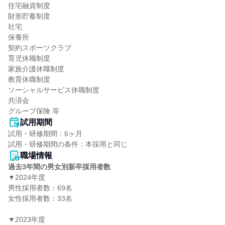
住宅融資制度

財形貯蓄制度

社宅

保養所

契約スポーツクラブ

育児休職制度

家族介護休職制度

教育休職制度

ソーシャルサービス休職制度

共済会

グループ保険 等
試用期間
試用・研修期間：6ヶ月

職場情報
過去3年間の男女別新卒採用者数
▼2024年度

男性採用者数：69名

女性採用者数：33名

▼2023年度
