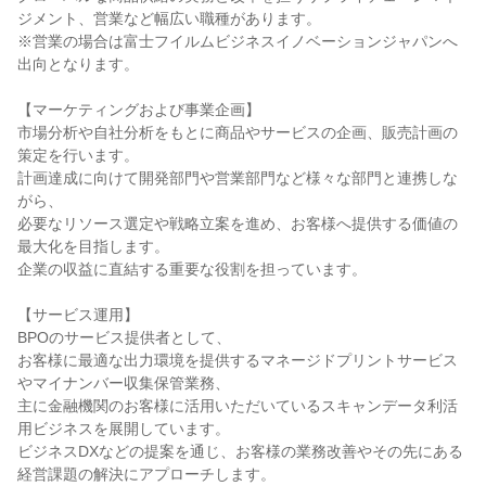
ジメント、営業など幅広い職種があります。

※営業の場合は富士フイルムビジネスイノベーションジャパンへ
出向となります。

【マーケティングおよび事業企画】

市場分析や自社分析をもとに商品やサービスの企画、販売計画の
策定を行います。

計画達成に向けて開発部門や営業部門など様々な部門と連携しな
がら、

必要なリソース選定や戦略立案を進め、お客様へ提供する価値の
最大化を目指します。

企業の収益に直結する重要な役割を担っています。

【サービス運用】

BPOのサービス提供者として、

お客様に最適な出力環境を提供するマネージドプリントサービス
やマイナンバー収集保管業務、

主に金融機関のお客様に活用いただいているスキャンデータ利活
用ビジネスを展開しています。

ビジネスDXなどの提案を通じ、お客様の業務改善やその先にある
経営課題の解決にアプローチします。
