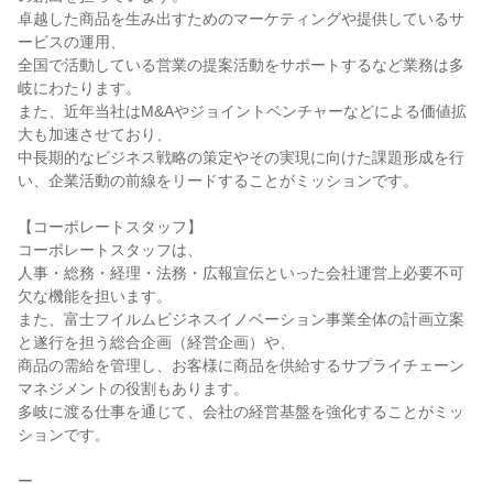
卓越した商品を生み出すためのマーケティングや提供しているサ
ービスの運用、

全国で活動している営業の提案活動をサポートするなど業務は多
岐にわたります。

また、近年当社はM&Aやジョイントベンチャーなどによる価値拡
大も加速させており、

中長期的なビジネス戦略の策定やその実現に向けた課題形成を行
い、企業活動の前線をリードすることがミッションです。

【コーポレートスタッフ】

コーポレートスタッフは、

人事・総務・経理・法務・広報宣伝といった会社運営上必要不可
欠な機能を担います。

また、富士フイルムビジネスイノベーション事業全体の計画立案
と遂行を担う総合企画（経営企画）や、

商品の需給を管理し、お客様に商品を供給するサプライチェーン
マネジメントの役割もあります。

多岐に渡る仕事を通じて、会社の経営基盤を強化することがミッ
ションです。

ー
