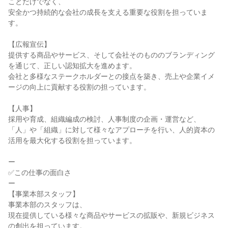
ことだけでなく、

安全かつ持続的な会社の成長を支える重要な役割を担っていま
す。

【広報宣伝】

提供する商品やサービス、そして会社そのもののブランディング
を通じて、正しい認知拡大を進めます。

会社と多様なステークホルダーとの接点を築き、売上や企業イメ
ージの向上に貢献する役割の担っています。

【人事】

採用や育成、組織編成の検討、人事制度の企画・運営など、

「人」や「組織」に対して様々なアプローチを行い、人的資本の
活用を最大化する役割を担っています。

ー

✅この仕事の面白さ

ー

【事業本部スタッフ】

事業本部のスタッフは、

現在提供している様々な商品やサービスの拡販や、新規ビジネス
の創出を担っています。
