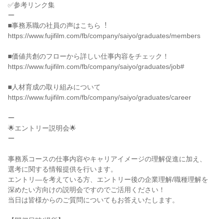
✅参考リンク集

ー

■事務系職の社員の声はこちら︕

https://www.fujifilm.com/fb/company/saiyo/graduates/members

■価値共創のフローから詳しい仕事内容をチェック！

https://www.fujifilm.com/fb/company/saiyo/graduates/job#

■人材育成の取り組みについて

https://www.fujifilm.com/fb/company/saiyo/graduates/career

ー

🌟エントリー説明会🌟

ー

事務系コースの仕事内容やキャリアイメージの理解促進に加え、
選考に関する情報提供を行います。

エントリ―を考えている方、エントリー後の企業理解/職種理解を
深めたい方向けの説明会ですのでご活用ください！

当日は皆様からのご質問についてもお答えいたします。
