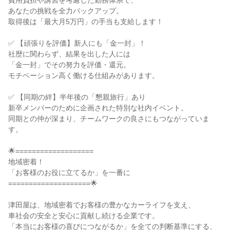
費用負担や講習を考慮した勤務体系で、

あなたの挑戦を全力バックアップ。

取得後は「最大月5万円」の手当も支給します！

✅ 【頑張りを評価】新人にも「金一封」！

社歴に関わらず、結果を出した人には

「金一封」でその努力を評価・還元。

モチベーション高く働ける仕組みがあります。

✅ 【同期の絆】半年後の「懇親旅行」あり

新卒メンバーのために企画された特別な社内イベント。

同期との仲が深まり、チームワークの良さにもつながっていま
す。

🌟===================

地域密着！

「お客様のお役に立てるか」を一番に

====================🌟

津田屋は、地域密着でお客様の豊かなカーライフを支え、

車社会の安全と安心に貢献し続ける企業です。

「本当にお客様の喜びにつながるか」を全ての判断基準にする、
