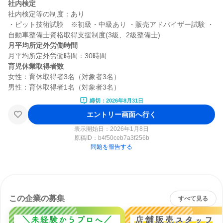
社内検定
社内検定等の制度：あり

・ピット技術試験　※初級・中級あり ・販売アドバイザー試験 ・
月平均所定外労働時間
育児休業取得者数
女性：育休取得者3名（対象者3名）

締切：2026年8月31日
エントリー画面へ行く
表示開始日：2026年1月8日
原稿ID：
b4f50ceb7a3f256b
問題を報告する
この企業の募集
すべて見る