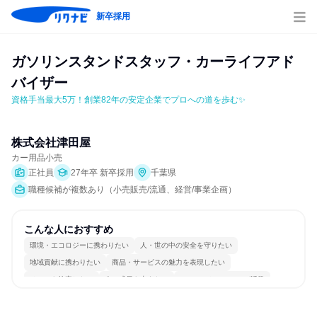
新卒採用
ガソリンスタンドスタッフ・カーライフアド
バイザー
資格手当最大5万！創業82年の安定企業でプロへの道を歩む✨
株式会社津田屋
カー用品小売
正社員
27年卒 新卒採用
千葉県
職種候補が複数あり（小売販売/流通、経営/事業企画）
こんな人におすすめ
環境・エコロジーに携わりたい
人・世の中の安全を守りたい
地域貢献に携わりたい
商品・サービスの魅力を表現したい
チームを統率したい
人の成長を支えたい
コミュニケーションが活発
チームワークを重視
長く同じ会社に居続けられる
人とたくさん会話する