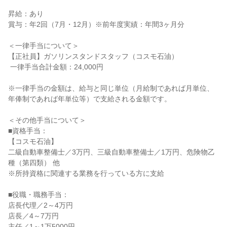
昇給：あり

賞与：年2回（7月・12月）※前年度実績：年間3ヶ月分

＜一律手当について＞

【正社員】ガソリンスタンドスタッフ（コスモ石油）

 一律手当合計金額：24,000円

※一律手当の金額は、給与と同じ単位（月給制であれば月単位、
年俸制であれば年単位等）で支給される金額です。

＜その他手当について＞

■資格手当：

【コスモ石油】

二級自動車整備士／3万円、三級自動車整備士／1万円、危険物乙
種（第四類） 他

※所持資格に関連する業務を行っている方に支給

■役職・職務手当：

店長代理／2～4万円

店長／4～7万円

主任／1～1万5000円
