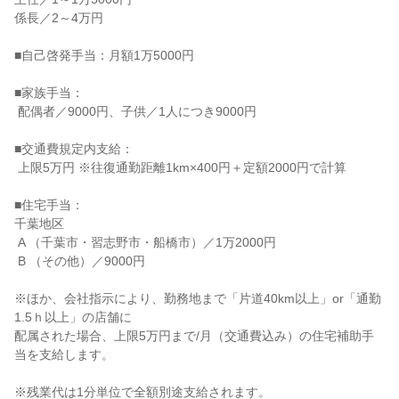
係長／2～4万円

■自己啓発手当：月額1万5000円

■家族手当：

 配偶者／9000円、子供／1人につき9000円

■交通費規定内支給：

 上限5万円 ※往復通勤距離1km×400円＋定額2000円で計算

■住宅手当：

千葉地区

 A （千葉市・習志野市・船橋市）／1万2000円

 B （その他）／9000円

※ほか、会社指示により、勤務地まで「片道40km以上」or「通勤
1.5ｈ以上」の店舗に

配属された場合、上限5万円まで/月（交通費込み）の住宅補助手
当を支給します。

※残業代は1分単位で全額別途支給されます。
