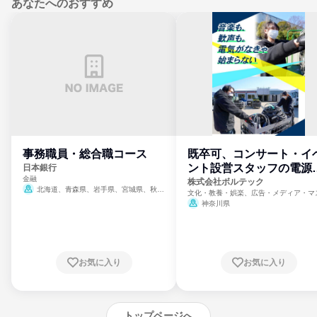
あなたへのおすすめ
事務職員・総合職コース
既卒可、コンサート・イ
ント設営スタッフの電源
日本銀行
金融
門
株式会社ボルテック
北海道、青森県、岩手県、宮城県、秋田
文化・教養・娯楽、広告・メディア・マ
県、山形県、福島県、茨城県、群馬県、埼玉
ミ、電力・ガス・水道・エネルギー
神奈川県
県、東京都、神奈川県、新潟県、富山県、石
川県、福井県、山梨県、長野県、静岡県、愛
知県、京都府、大阪府、兵庫県、鳥取県、島
根県、岡山県、広島県、山口県、徳島県、香
川県、愛媛県、高知県、福岡県、佐賀県、長
お気に入り
お気に入り
崎県、熊本県、大分県、宮崎県、鹿児島県、
沖縄県
トップページへ