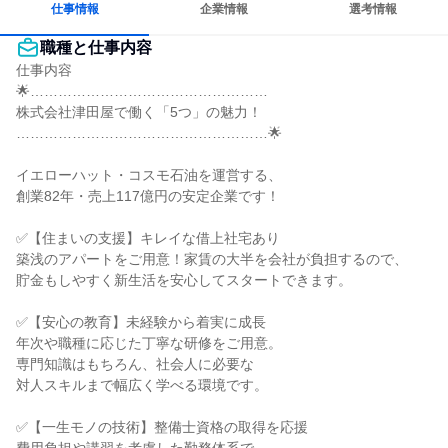
仕事情報
企業情報
選考情報
職種と仕事内容
仕事内容

🌟……………………………………………

株式会社津田屋で働く「5つ」の魅力！

………………………………………………🌟

イエローハット・コスモ石油を運営する、

創業82年・売上117億円の安定企業です！

✅【住まいの支援】キレイな借上社宅あり

築浅のアパートをご用意！家賃の大半を会社が負担するので、

貯金もしやすく新生活を安心してスタートできます。

✅【安心の教育】未経験から着実に成長

年次や職種に応じた丁寧な研修をご用意。

専門知識はもちろん、社会人に必要な

対人スキルまで幅広く学べる環境です。

✅【一生モノの技術】整備士資格の取得を応援
