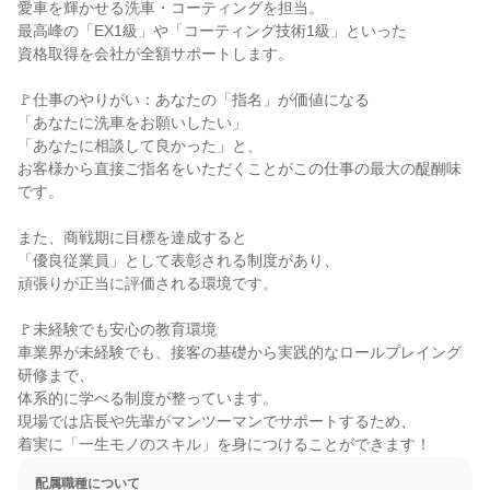
愛車を輝かせる洗車・コーティングを担当。

最高峰の「EX1級」や「コーティング技術1級」といった

資格取得を会社が全額サポートします。

🚩仕事のやりがい：あなたの「指名」が価値になる

「あなたに洗車をお願いしたい」

「あなたに相談して良かった」と、

お客様から直接ご指名をいただくことがこの仕事の最大の醍醐味
です。

また、商戦期に目標を達成すると

「優良従業員」として表彰される制度があり、

頑張りが正当に評価される環境です。

🚩未経験でも安心の教育環境

車業界が未経験でも、接客の基礎から実践的なロールプレイング
研修まで、

体系的に学べる制度が整っています。

現場では店長や先輩がマンツーマンでサポートするため、

着実に「一生モノのスキル」を身につけることができます！
配属職種について