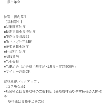
・厚生年金

待遇・福利厚生

【福利厚生】

■財形貯蓄制度

■特定退職金共済制度

■優良従業員表彰

■借り上げ社宅制度

■慶弔見舞金制度

■社員割引制度

■制服貸与

■労金会員

■労働組合（組合費／基本給×1.5％＋定額900円）

■マイカー通勤OK

資格取得バックアップ：

【コスモ石油】

●危険物乙四資格取得の支援制度（受験費補助や事前勉強会の開催
等）

 →取得後は資格手当を支給
