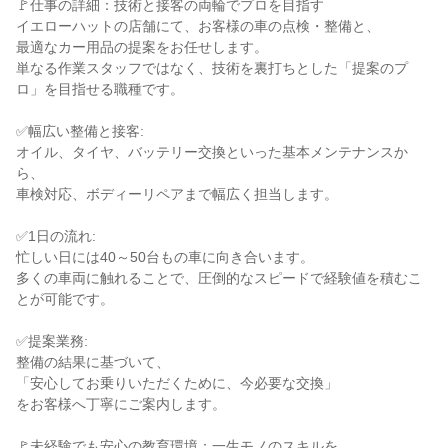
🚩仕事の詳細：技術と接客の両輪でプロを目指す

イエローハットの店舗にて、お客様の車の点検・整備と、

最適なカー用品の提案をお任せします。

単なる作業スタッフではなく、技術を裏打ちとした「提案のプ
ロ」を目指せる職種です。

✅幅広い整備と接客:

オイル、タイヤ、バッテリー交換といった基本メンテナンスか
ら、

車検対応、ボディーリペアまで幅広く担当します。

✅1日の流れ:

忙しい日には40～50台もの車に向き合います。

多くの車両に触れることで、圧倒的なスピードで経験値を積むこ
とが可能です。

✅提案業務:

整備の結果に基づいて、

「安心してお乗りいただくために、今必要な交換」

をお客様へ丁寧にご案内します。

🚩未経験でも安心の教育環境：一生モノのスキルを
