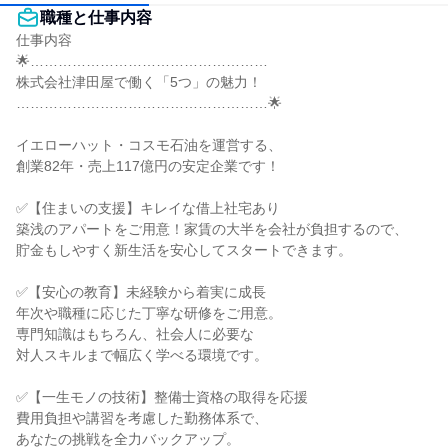
職種と仕事内容
仕事内容

🌟……………………………………………

株式会社津田屋で働く「5つ」の魅力！

………………………………………………🌟

イエローハット・コスモ石油を運営する、

創業82年・売上117億円の安定企業です！

✅【住まいの支援】キレイな借上社宅あり

築浅のアパートをご用意！家賃の大半を会社が負担するので、

貯金もしやすく新生活を安心してスタートできます。

✅【安心の教育】未経験から着実に成長

年次や職種に応じた丁寧な研修をご用意。

専門知識はもちろん、社会人に必要な

対人スキルまで幅広く学べる環境です。

✅【一生モノの技術】整備士資格の取得を応援

費用負担や講習を考慮した勤務体系で、

あなたの挑戦を全力バックアップ。
