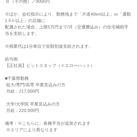
 B （その他）／9000円

※ほか、会社指示により、勤務地まで「片道40km以上」or「通勤
1.5ｈ以上」の店舗に

配属された場合、上限5万円まで/月（交通費込み）の住宅補助手
当を支給します。

※残業代は1分単位で全額別途支給されます。

給与例

【正社員】ピットスタッフ（イエローハット）

■千葉県勤務

 短大/専門/高専 卒業見込みの方

 月給：217,000円

 大学/大学院 卒業見込みの方

 月給：220,000円

備考：※こちらに、各種手当が追加されます

 ※エリアにより異なります
