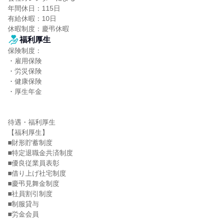
年間休日：115日

有給休暇：10日

休暇制度：慶弔休暇
福利厚生
保険制度：

・雇用保険

・労災保険

・健康保険

・厚生年金

待遇・福利厚生

【福利厚生】

■財形貯蓄制度

■特定退職金共済制度

■優良従業員表彰

■借り上げ社宅制度

■慶弔見舞金制度

■社員割引制度

■制服貸与

■労金会員
