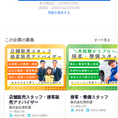
表示開始日：2026年1月8日
原稿ID：
326441aa7d23cdf9
問題を報告する
この企業の募集
すべて見る
店舗販売スタッフ・接客販
接客・整備スタッフ
売アドバイザー
株式会社津田屋
カー用品小売
株式会社津田屋
東京都
8月31日締切
カー用品小売
神奈川県
8月31日締切