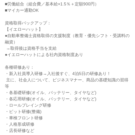
■労働組合（組合費／基本給×1.5％＋定額900円）

■マイカー通勤OK

資格取得バックアップ：

【イエローハット】

●自動車整備士資格取得の支援制度（教育・優先シフト・受講料の
融資）

 →取得後は資格手当を支給

●イエローハットによる社内資格制度あり

各種研修あり：

・新入社員導入研修→入社後すぐ、4泊5日の研修あり！

 主に、社会人について、ビジネスマナー、商品の基礎知識の習得
等

・各基礎研修(オイル、バッテリー、タイヤなど)

・各応用研修(オイル、バッテリー、タイヤなど)

・ロールプレイング研修

・ピット研修(整備)

・車検フロント研修

・人格形成研修

・店長研修など
