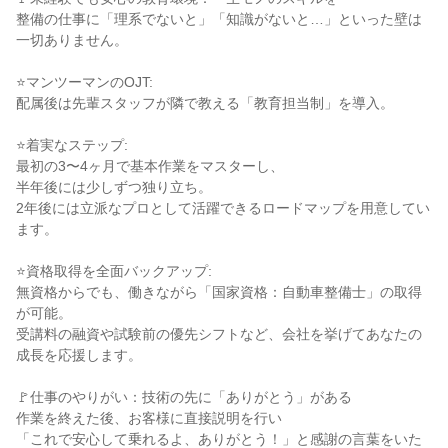
整備の仕事に「理系でないと」「知識がないと…」といった壁は
一切ありません。

⭐マンツーマンのOJT:

配属後は先輩スタッフが隣で教える「教育担当制」を導入。

⭐着実なステップ:

最初の3〜4ヶ月で基本作業をマスターし、

半年後には少しずつ独り立ち。

2年後には立派なプロとして活躍できるロードマップを用意してい
ます。

⭐資格取得を全面バックアップ:

無資格からでも、働きながら「国家資格：自動車整備士」の取得
が可能。

受講料の融資や試験前の優先シフトなど、会社を挙げてあなたの
成長を応援します。

🚩仕事のやりがい：技術の先に「ありがとう」がある

作業を終えた後、お客様に直接説明を行い

「これで安心して乗れるよ、ありがとう！」と感謝の言葉をいた