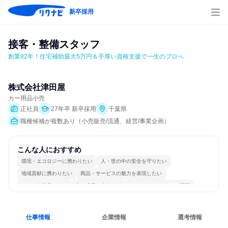
新卒採用
接客・整備スタッフ
創業82年！住宅補助最大5万円＆手厚い資格支援で一生のプロへ
株式会社津田屋
カー用品小売
正社員
27年卒 新卒採用
千葉県
職種候補が複数あり（小売販売/流通、経営/事業企画）
こんな人におすすめ
環境・エコロジーに携わりたい
人・世の中の安全を守りたい
地域貢献に携わりたい
商品・サービスの魅力を表現したい
チームを統率したい
人の成長を支えたい
コミュニケーションが活発
チームワークを重視
長く同じ会社に居続けられる
人とたくさん会話する
仕事情報
企業情報
選考情報