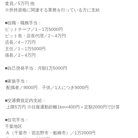
査員／5万円 他

※所持資格に関連する業務を行っている方に支給

■役職・職務手当：

ピットチーフ／1～1万5000円

ピット長・店長代理／2～4万円

店長／4～7万円

主任／1～1万5000円

係長／2～4万円

■自己啓発手当：月額1万5000円

■家族手当：

 配偶者／9000円、子供／1人につき9000円

■交通費規定内支給：

 上限5万円 ※往復通勤距離1km×400円＋定額2000円で計算

■住宅手当：

千葉地区

 A （千葉市・習志野市・船橋市）／1万2000円
