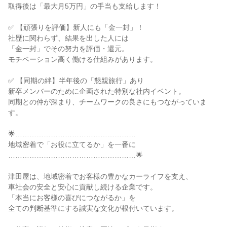
取得後は「最大月5万円」の手当も支給します！

✅ 【頑張りを評価】新人にも「金一封」！

社歴に関わらず、結果を出した人には

「金一封」でその努力を評価・還元。

モチベーション高く働ける仕組みがあります。

✅ 【同期の絆】半年後の「懇親旅行」あり

新卒メンバーのために企画された特別な社内イベント。

同期との仲が深まり、チームワークの良さにもつながっていま
す。

🌟……………………………………………

地域密着で「お役に立てるか」を一番に

………………………………………………🌟

津田屋は、地域密着でお客様の豊かなカーライフを支え、

車社会の安全と安心に貢献し続ける企業です。

「本当にお客様の喜びにつながるか」を

全ての判断基準にする誠実な文化が根付いています。
