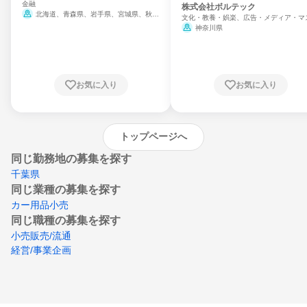
金融
門
株式会社ボルテック
北海道、青森県、岩手県、宮城県、秋田
文化・教養・娯楽、広告・メディア・マ
県、山形県、福島県、茨城県、群馬県、埼玉
ミ、電力・ガス・水道・エネルギー
神奈川県
県、東京都、神奈川県、新潟県、富山県、石
川県、福井県、山梨県、長野県、静岡県、愛
知県、京都府、大阪府、兵庫県、鳥取県、島
根県、岡山県、広島県、山口県、徳島県、香
川県、愛媛県、高知県、福岡県、佐賀県、長
お気に入り
お気に入り
崎県、熊本県、大分県、宮崎県、鹿児島県、
沖縄県
トップページへ
同じ勤務地の募集を探す
千葉県
同じ業種の募集を探す
カー用品小売
同じ職種の募集を探す
小売販売/流通
経営/事業企画