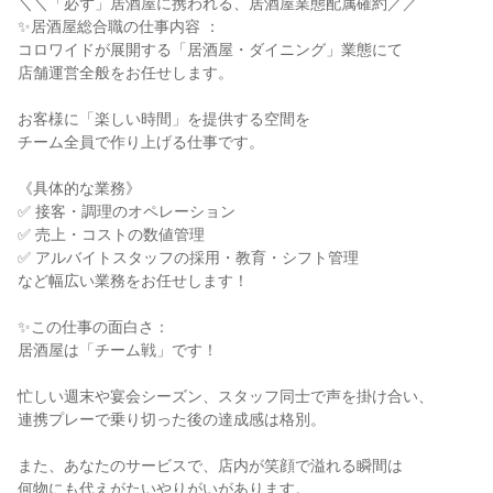
＼＼「必ず」居酒屋に携われる、居酒屋業態配属確約／／

✨居酒屋総合職の仕事内容 ：

コロワイドが展開する「居酒屋・ダイニング」業態にて

店舗運営全般をお任せします。

お客様に「楽しい時間」を提供する空間を

チーム全員で作り上げる仕事です。

《具体的な業務》

✅ 接客・調理のオペレーション

✅ 売上・コストの数値管理

✅ アルバイトスタッフの採用・教育・シフト管理

など幅広い業務をお任せします！

✨この仕事の面白さ：

居酒屋は「チーム戦」です！

忙しい週末や宴会シーズン、スタッフ同士で声を掛け合い、

連携プレーで乗り切った後の達成感は格別。

また、あなたのサービスで、店内が笑顔で溢れる瞬間は

何物にも代えがたいやりがいがあります。
