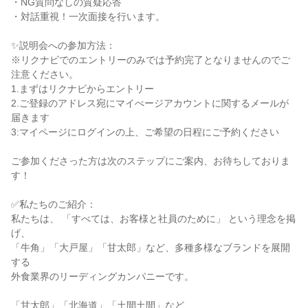
・NG質問なしの質疑応答

・対話重視！一次面接を行います。

✨説明会への参加方法：

※リクナビでのエントリーのみでは予約完了となりませんのでご
注意ください。

1.まずはリクナビからエントリー

2.ご登録のアドレス宛にマイぺージアカウントに関するメールが
届きます

3:マイページにログインの上、ご希望の日程にご予約ください

ご参加くださった方は次のステップにご案内、お待ちしておりま
す！

✅私たちのご紹介：

私たちは、 「すべては、お客様と社員のために」 という理念を掲
げ、

「牛角」「大戸屋」「甘太郎」など、多種多様なブランドを展開
する

外食業界のリーディングカンパニーです。

「甘太郎」「北海道」「土間土間」など
