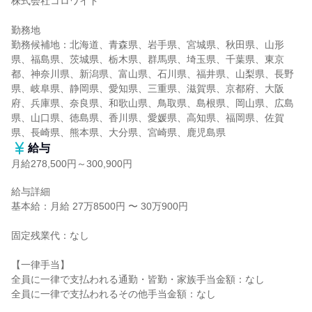
株式会社コロワイド

勤務地

勤務候補地：北海道、青森県、岩手県、宮城県、秋田県、山形
県、福島県、茨城県、栃木県、群馬県、埼玉県、千葉県、東京
都、神奈川県、新潟県、富山県、石川県、福井県、山梨県、長野
県、岐阜県、静岡県、愛知県、三重県、滋賀県、京都府、大阪
府、兵庫県、奈良県、和歌山県、鳥取県、島根県、岡山県、広島
県、山口県、徳島県、香川県、愛媛県、高知県、福岡県、佐賀
県、長崎県、熊本県、大分県、宮崎県、鹿児島県
給与
月給278,500円～300,900円
給与詳細

基本給：月給 27万8500円 〜 30万900円

固定残業代：なし

【一律手当】

全員に一律で支払われる通勤・皆勤・家族手当金額：なし

全員に一律で支払われるその他手当金額：なし
