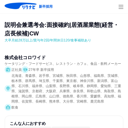
新卒採用
説明会兼選考会:面接確約|居酒屋業態(経営・
店長候補)CW
大卒月給28万以上/賞与年2回/年間休日120/食事補助あり
株式会社コロワイド
ケータリング・フードサービス、レストラン・カフェ、食品・飲料メーカー
正社員
27年卒 新卒採用
北海道、青森県、岩手県、宮城県、秋田県、山形県、福島県、茨城県、
栃木県、群馬県、埼玉県、千葉県、東京都、神奈川県、新潟県、富山
県、石川県、福井県、山梨県、長野県、岐阜県、静岡県、愛知県、三重
県、滋賀県、京都府、大阪府、兵庫県、奈良県、和歌山県、鳥取県、島
根県、岡山県、広島県、山口県、徳島県、香川県、愛媛県、高知県、福
岡県、佐賀県、長崎県、熊本県、大分県、宮崎県、鹿児島県
飲食
こんな人におすすめ