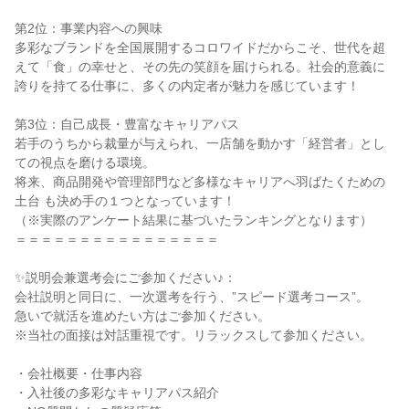
第2位：事業内容への興味

多彩なブランドを全国展開するコロワイドだからこそ、世代を超
えて「食」の幸せと、その先の笑顔を届けられる。社会的意義に
誇りを持てる仕事に、多くの内定者が魅力を感じています！

第3位：自己成長・豊富なキャリアパス

若手のうちから裁量が与えられ、一店舗を動かす「経営者」とし
ての視点を磨ける環境。

将来、商品開発や管理部門など多様なキャリアへ羽ばたくための
土台 も決め手の１つとなっています！

（※実際のアンケート結果に基づいたランキングとなります）

＝＝＝＝＝＝＝＝＝＝＝＝＝＝＝＝

✨説明会兼選考会にご参加ください♪：

会社説明と同日に、一次選考を行う、”スピード選考コース”。

急いで就活を進めたい方はご参加ください。

※当社の面接は対話重視です。リラックスして参加ください。

・会社概要・仕事内容

・入社後の多彩なキャリアパス紹介
