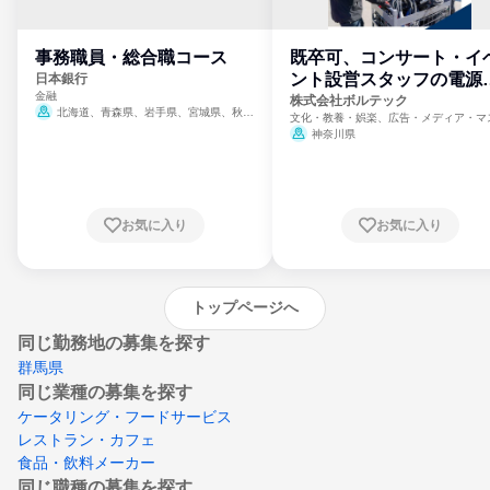
事務職員・総合職コース
既卒可、コンサート・イ
ント設営スタッフの電源
日本銀行
金融
門
株式会社ボルテック
北海道、青森県、岩手県、宮城県、秋田
文化・教養・娯楽、広告・メディア・マ
県、山形県、福島県、茨城県、群馬県、埼玉
ミ、電力・ガス・水道・エネルギー
神奈川県
県、東京都、神奈川県、新潟県、富山県、石
川県、福井県、山梨県、長野県、静岡県、愛
知県、京都府、大阪府、兵庫県、鳥取県、島
根県、岡山県、広島県、山口県、徳島県、香
川県、愛媛県、高知県、福岡県、佐賀県、長
お気に入り
お気に入り
崎県、熊本県、大分県、宮崎県、鹿児島県、
沖縄県
トップページへ
同じ勤務地の募集を探す
群馬県
同じ業種の募集を探す
ケータリング・フードサービス
レストラン・カフェ
食品・飲料メーカー
同じ職種の募集を探す