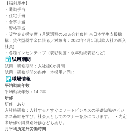
【福利厚生】

・通勤手当

・住宅手当

・食事手当

・資格手当

・奨学金支援制度（月返還額の50％会社負担 ※日本学生支援機
構：貸代型奨学金に限る／対象者：2022年4月1日以降入社の新入
社員)

・各種インセンティブ（表彰制度・永年勤続表彰など）
試用期間
試用・研修期間：入社後6か月間

職場情報
平均勤続年数
研修
研修：あり

入社時研修：入社するとすぐにフードビジネスの基礎知識やビジ
ネス基軸を学び、社会人としてのマナーを身につけます。  ・内定
月平均所定外労働時間