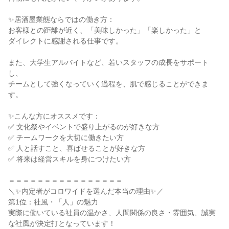
✨居酒屋業態ならではの働き方：

お客様との距離が近く、「美味しかった」「楽しかった」と

ダイレクトに感謝される仕事です。

また、大学生アルバイトなど、若いスタッフの成長をサポート
し、

チームとして強くなっていく過程を、肌で感じることができま
す。

✨こんな方にオススメです：

✅ 文化祭やイベントで盛り上がるのが好きな方

✅ チームワークを大切に働きたい方

✅ 人と話すこと、喜ばせることが好きな方

✅ 将来は経営スキルを身につけたい方

＝＝＝＝＝＝＝＝＝＝＝＝＝＝＝＝

＼✨内定者がコロワイドを選んだ本当の理由✨／

第1位：社風・「人」の魅力

実際に働いている社員の温かさ、人間関係の良さ・雰囲気、誠実
な社風が決定打となっています！
