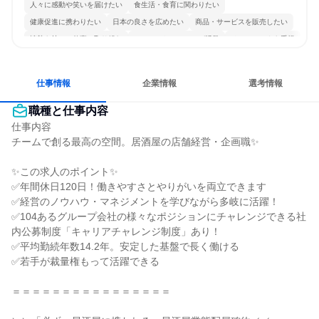
人々に感動や笑いを届けたい
食生活・食育に関わりたい
健康促進に携わりたい
日本の良さを広めたい
商品・サービスを販売したい
情熱を持って仕事に取り組む
コミュニケーションが活発
チームワークを重視
若手が裁量を持てる環境
人とたくさん会話する
仕事情報
企業情報
選考情報
職種と仕事内容
仕事内容

チームで創る最高の空間。居酒屋の店舗経営・企画職✨

✨この求人のポイント✨

✅年間休日120日！働きやすさとやりがいを両立できます

✅経営のノウハウ・マネジメントを学びながら多岐に活躍！

✅104あるグループ会社の様々なポジションにチャレンジできる社
内公募制度「キャリアチャレンジ制度」あり！

✅平均勤続年数14.2年。安定した基盤で長く働ける

✅若手が裁量権もって活躍できる

＝＝＝＝＝＝＝＝＝＝＝＝＝＝＝＝
