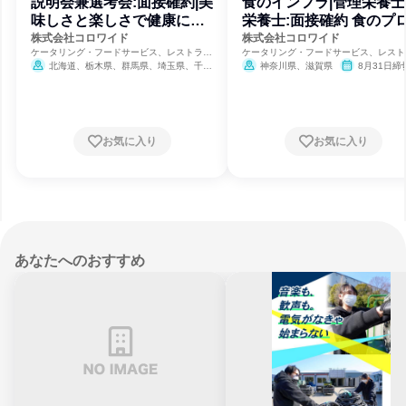
説明会兼選考会:面接確約|美
食のインフラ|管理栄養士
味しさと楽しさで健康に
栄養士:面接確約 食のプ
CW
CW
株式会社コロワイド
株式会社コロワイド
ケータリング・フードサービス、レストラ
ケータリング・フードサービス、レスト
ン・カフェ、食品・飲料メーカー
ン・カフェ、食品・飲料メーカー
北海道、栃木県、群馬県、埼玉県、千葉
神奈川県、滋賀県
8月31日締
県、神奈川県、新潟県、富山県、石川県、福
井県、山梨県、長野県、岐阜県、静岡県、愛
知県、三重県、滋賀県、京都府、大阪府、兵
庫県、奈良県、和歌山県、広島県、福岡県、
佐賀県、長崎県、熊本県、大分県、宮崎県、
お気に入り
お気に入り
鹿児島県
8月31日締切
あなたへのおすすめ