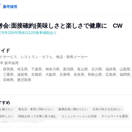
新卒採用
考会:面接確約|美味しさと楽しさで健康に　CW
賞与年2回/年間休日120/食事補助あり
ワイド
ドサービス、レストラン・カフェ、食品・飲料メーカー
年卒 新卒採用
、群馬県、埼玉県、千葉県、神奈川県、新潟県、富山県、石川県、福井県、山梨県
、三重県、滋賀県、京都府、大阪府、兵庫県、奈良県、和歌山県、広島県、福岡県
、宮崎県、鹿児島県
すすめ
を届けたい
食生活・食育に関わりたい
健康促進に携わりたい
日本の良さを広めたい
製作したい
情熱を持って仕事に取り組む
コミュニケーションが活発
チームワークを重視
る環境
人とたくさん会話する