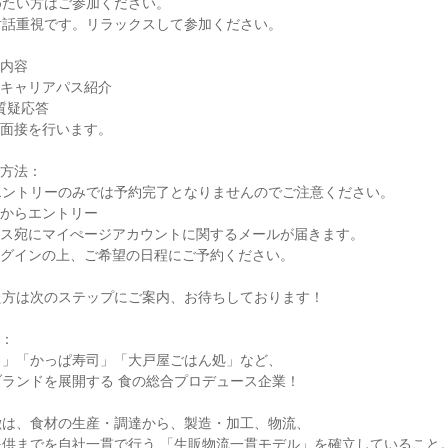
たい方はご参加ください。

話重視です。リラックスして参加ください。

内容

キャリアパス紹介

質疑応答

面接を行います。

方法：

ントリーのみでは予約完了となりませんのでご注意ください。

ビからエントリー

レス宛にマイぺージアカウントに関するメールが届きます。

ログインの上、ご希望の日程にご予約ください。

方は次のステップにご案内、お待ちしております！

：

」「かっぱ寿司」「大戸屋ごはん処」など、

ランドを展開する 食の総合プロデュース企業！

は、食材の生産・調達から、製造・加工、物流、

供までを自社一貫で行う 「生販物流一貫モデル」を確立していること。