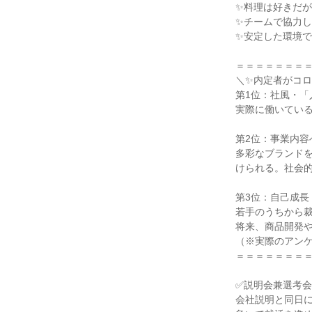
✨料理は好きだが
✨チームで協力し
✨安定した環境で
＝＝＝＝＝＝＝＝
＼✨内定者がコロ
第1位：社風・「
実際に働いている
第2位：事業内容
多彩なブランド
けられる。社会的
第3位：自己成長
若手のうちから裁
将来、商品開発や
（※実際のアンケ
＝＝＝＝＝＝＝＝
✅説明会兼選考会
会社説明と同日に