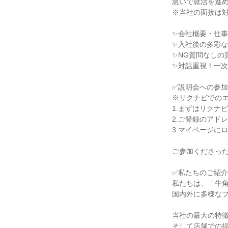
急いで就活を進め
※当社の面接は対
✨会社概要・仕事
✨入社後の多彩な
✨NG質問なしの
✨対話重視！一次
✅説明会への参加
※リクナビでのエ
1.まずはリクナ
2.ご登録のアド
3:マイページに
ご参加くださった
✅私たちのご紹介
私たちは、「牛角
国内外に多様なブ
当社の最大の特徴
そして店舗での提