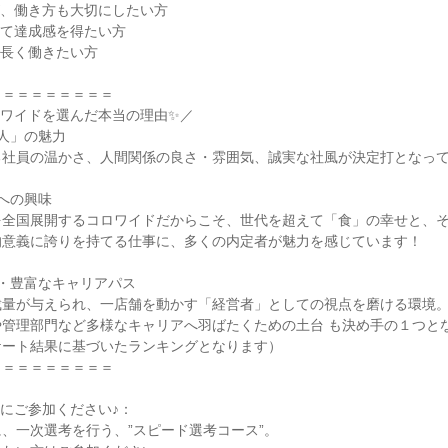
、働き方も大切にしたい方

て達成感を得たい方

長く働きたい方

＝＝＝＝＝＝＝＝

ワイドを選んだ本当の理由✨／

人」の魅力

社員の温かさ、人間関係の良さ・雰囲気、誠実な社風が決定打となって
への興味

を全国展開するコロワイドだからこそ、世代を超えて「食」の幸せと、
意義に誇りを持てる仕事に、多くの内定者が魅力を感じています！

・豊富なキャリアパス

量が与えられ、一店舗を動かす「経営者」としての視点を磨ける環境。
管理部門など多様なキャリアへ羽ばたくための土台 も決め手の１つとな
ート結果に基づいたランキングとなります）

＝＝＝＝＝＝＝＝

にご参加ください♪：

、一次選考を行う、”スピード選考コース”。
