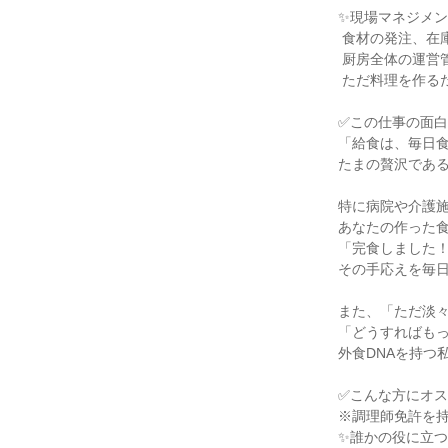
✨現場マネジメン
 食材の発注、在庫管理、パートスタッフさんのシフト調整や指導など、

 厨房全体の運営管理も徐々に任せます。

 ただ料理を作るだけでなく、 「チームを動かす力」が身につきます。

✅この仕事の面白
「給食は、毎日食
たまの贅沢である
特に病院や介護施
あなたの作った食
「完食しました！
その手応えを毎日
また、「ただ淡々
「どうすればもっ
外食DNAを持つ
✅こんな方にオス
※調理師免許を持
✨誰かの役に立つ