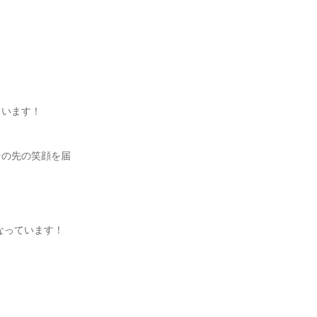
います！

その先の笑顔を届


っています！
