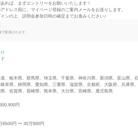
あれば、まずエントリーをお願いいたします！

アドレス宛に、マイページ登録のご案内メールをお送りします。

グインの上、説明会参加日時の確定までお進みください♪
て
種で配属されます。
あり
ド

海道、栃木県、群馬県、埼玉県、千葉県、神奈川県、新潟県、富山県、
、岐阜県、静岡県、愛知県、三重県、滋賀県、京都府、大阪府、兵庫県
岡県、佐賀県、長崎県、熊本県、大分県、宮崎県、鹿児島県
00,900円
500円 〜 30万900円


