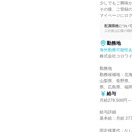
少しでもご興味が
その後、ご登録の
マイページにロ
配属職種につい
入社後は記載の職
勤務地
海外勤務可能性
株式会社コロワイ
勤務地

勤務候補地：北
山梨県、長野県
県、広島県、福
給与
月給278,500円～3
給与詳細

基本給：月給 27万8
固定残業代：なし