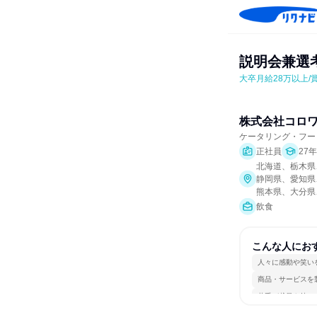
説明会兼選
大卒月給28万以上/
株式会社コロ
ケータリング・フー
正社員
27
北海道、栃木県
静岡県、愛知県
熊本県、大分県
飲食
こんな人にお
人々に感動や笑い
商品・サービスを
若手が裁量を持て