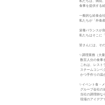
私たちは、病院、
食事を提供する給
一般的な給食会社
私たちが「外食産
栄養バランスが良
私たちはそこに「
皆さんには、その
✨調理業務（大量
 数百人分の食事を、決まった時間に、最適な温度でお届けする。

 これは、レストランとはまた違う 高度な技術とチームワークが必要です。

 スチームコンベクションなどの最新機器を使いこなし、効率よく、

 かつ手作りの温かさを込めた調理を行います。

✨イベント食・メ
 グループ会社の連動を通じ、ワクワクする企画ができるのも、

 当社の調理師ならではの強みです。

 現場のアイデアで、利用者様の笑顔を作ってください。
