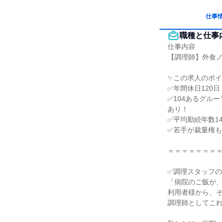
仕事
職種と仕事
仕事内容

【調理師】外食ノ
✨この求人のポイ
✅年間休日120
✅104あるグル
あり！

✅平均勤続年数1
✅若手が裁量権も
＝＝＝＝＝＝＝＝
✅調理スタッフの
「病院のご飯が、
利用者様から、そ
調理師としてこれ