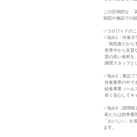
この圧倒的な 「
病院や施設での給
✅コロワイドのこ
✨強み1：外食大
 「病院食だから予算が限られる」という常識を、グループの購買力で覆します。

 世界中から良質な食材を調達する 「コロワイドMD」の物流網を使えるため、

 質の高い食材を、安定して現場に届けられます。

 調理スタッフとして、良い食材を扱える環境があります。

✨強み2：東証プ
 外食業界の中でもトップクラスの規模を誇る コロワイドグループの安定基盤があります。

 給食事業（ヘルスケア）の「安定性」に、大手グループ企業の「資本力・福利厚生」が加わる。

 長く安心してキャリアを築ける、最強の組み合わせです。

✨強み3：調理師
 私たちは効率重視だけの調理スタッフを求めてはいません。

「おいしい」を
ます。
