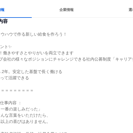
情報
企業情報
選
内容
ウハウで作る新しい給食を作ろう！

ント✨

日！働きやすさとやりがいを両立できます

ープ会社の様々なポジションにチャレンジできる社内公募制度「キャリア
4.2年。安定した基盤で長く働ける

って活躍できる

＝＝＝＝＝＝＝＝

仕事内容 ：

一番の楽しみだった」

んな言葉をいただけたら、

以上の喜びはありません。
