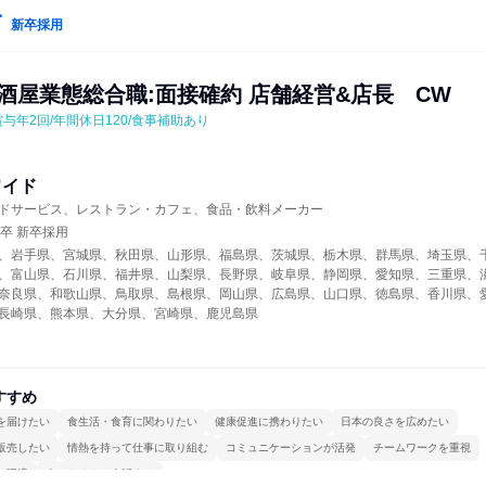
新卒採用
酒屋業態総合職:面接確約 店舗経営&店長　CW
賞与年2回/年間休日120/食事補助あり
ワイド
ドサービス、レストラン・カフェ、食品・飲料メーカー
年卒 新卒採用
、岩手県、宮城県、秋田県、山形県、福島県、茨城県、栃木県、群馬県、埼玉県、
、富山県、石川県、福井県、山梨県、長野県、岐阜県、静岡県、愛知県、三重県、
奈良県、和歌山県、鳥取県、島根県、岡山県、広島県、山口県、徳島県、香川県、
長崎県、熊本県、大分県、宮崎県、鹿児島県
すすめ
を届けたい
食生活・食育に関わりたい
健康促進に携わりたい
日本の良さを広めたい
販売したい
情熱を持って仕事に取り組む
コミュニケーションが活発
チームワークを重視
る環境
人とたくさん会話する