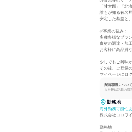
外食業界のリーデ
「甘太郎」「北海
誰もが知る有名居
安定した基盤と、
✅事業の強み：

多種多様なブラン
食材の調達・加工
お客様に高品質な
少しでもご興味が
その後、ご登録の
マイページにロ
配属職種につい
入社後は記載の職
勤務地
海外勤務可能性
株式会社コロワイ
勤務地
