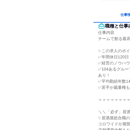
仕事
職種と仕事
仕事内容

チームで創る最高
✨この求人のポイ
✅年間休日120
✅経営のノウハウ
✅104あるグル
あり！

✅平均勤続年数1
✅若手が裁量権も
＝＝＝＝＝＝＝＝
＼＼「必ず」居酒
✨居酒屋総合職の
コロワイドが展開