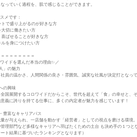
なっていく過程を、肌で感じることができます。

スメです：

ントで盛り上がるのが好きな方

を大切に働きたい方

、喜ばせることが好きな方

キルを身につけたい方

＝＝＝＝＝＝＝＝

ワイドを選んだ本当の理由✨／

人」の魅力

社員の温かさ、人間関係の良さ・雰囲気、誠実な社風が決定打となって
への興味

を全国展開するコロワイドだからこそ、世代を超えて「食」の幸せと、
意義に誇りを持てる仕事に、多くの内定者が魅力を感じています！

・豊富なキャリアパス

量が与えられ、一店舗を動かす「経営者」としての視点を磨ける環境。
管理部門など多様なキャリアへ羽ばたくための土台 も決め手の１つとな
ート結果に基づいたランキングとなります）
