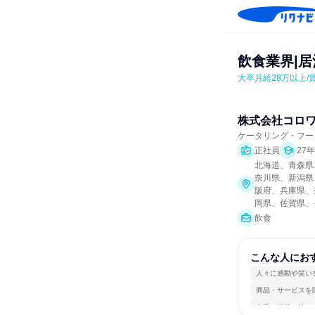
飲食業界|居
大卒月給28万以上/
株式会社コロ
ケータリング・フー
正社員
27
北海道、青森県
奈川県、新潟県
阪府、兵庫県、
岡県、佐賀県、
飲食
こんな人にお
人々に感動や笑い
商品・サービスを
若手が裁量を持て