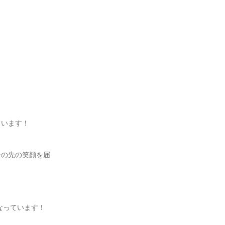
います！

その先の笑顔を届


っています！
