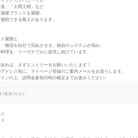
ィングカンパニーです。

道」「土間土間」など

酒屋ブランドを展開。

挑戦できる風土があります。

ド展開と、

・物流を自社で完結させる、独自のシステムが強み。

料理を、リーズナブルに提供し続けています。

あれば、まずエントリーをお願いいたします！

アドレス宛に、マイページ登録のご案内メールをお送りします。

グインの上、説明会参加日時の確定までお進みください♪
て
種で配属されます。
あり
ド
