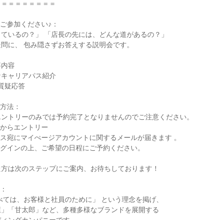
＝＝＝＝＝＝＝＝

ご参加ください♪：

ているの？」 「店長の先には、どんな道があるの？」

問に、 包み隠さずお答えする説明会です。

内容

キャリアパス紹介

質疑応答

方法：

ントリーのみでは予約完了となりませんのでご注意ください。

ビからエントリー

レス宛にマイぺージアカウントに関するメールが届きます 。

ログインの上、ご希望の日程にご予約ください。

方は次のステップにご案内、お待ちしております！

：

べては、お客様と社員のために」 という理念を掲げ、

」「甘太郎」など、多種多様なブランドを展開する
