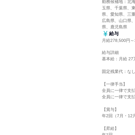
勤務候補地：北
玉県、千葉県、
県、愛知県、三
広島県、山口県
県、鹿児島県
給与
月給278,500円～3
給与詳細

基本給：月給 27万8
固定残業代：なし
【一律手当】

全員に一律で支払
全員に一律で支払
【賞与】

年2回（7月・1
【昇給】

年1回
