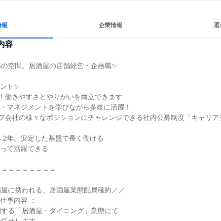
情報
企業情報
選
内容
の空間。居酒屋の店舗経営・企画職✨

ント✨

日！働きやすさとやりがいを両立できます

・マネジメントを学びながら多岐に活躍！

ープ会社の様々なポジションにチャレンジできる社内公募制度「キャリア
4.2年。安定した基盤で長く働ける

って活躍できる

＝＝＝＝＝＝＝＝

屋に携われる、居酒屋業態配属確約／／

仕事内容 ：

する「居酒屋・ダイニング」業態にて
