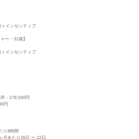


与＋インセンティブ

ャー・32歳】

与＋インセンティブ

278,500円

00円
り8時間

月あたり20日 〜 22日
