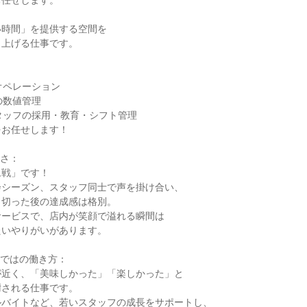
任せします。

時間」を提供する空間を

上げる仕事です。



オペレーション

数値管理

タッフの採用・教育・シフト管理

お任せします！

さ：

戦」です！

シーズン、スタッフ同士で声を掛け合い、

切った後の達成感は格別。

ービスで、店内が笑顔で溢れる瞬間は

いやりがいがあります。

ではの働き方：

近く、「美味しかった」「楽しかった」と

される仕事です。

バイトなど、若いスタッフの成長をサポートし、
