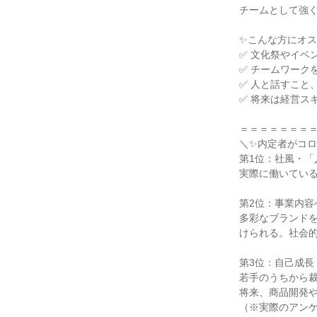
チームとして強く
✨こんな方にオス
✅ 文化祭やイベ
✅ チームワーク
✅ 人と話すこと
✅ 将来は経営ス
＝＝＝＝＝＝＝＝
＼✨内定者がコロ
第1位：社風・「
実際に働いている
第2位：事業内容
多彩なブランド
けられる。社会的
第3位：自己成長
若手のうちから裁
将来、商品開発や
（※実際のアンケ