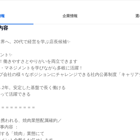
情報
企業情報
選
内容
界へ。20代で経営を学ぶ店長候補✨

ント✨

日！働きやすさとやりがいを両立できます

・マネジメントを学びながら多岐に活躍！

ープ会社の様々なポジションにチャレンジできる社内公募制度「キャリア
4.2年。安定した基盤で長く働ける

って活躍できる

＝＝＝＝＝＝＝＝

携われる、焼肉業態配属確約／

内容 ：

する「焼肉」業態にて
