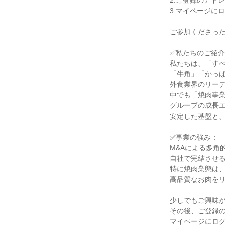
2.ご登録のアド
3:マイページに
ご参加くださった
✅私たちのご紹介
私たちは、「すべ
「牛角」「かっぱ
外食業界のリーデ
中でも「焼肉事業
グループの成長エ
安定した基盤と、
✅事業の強み：

M&Aによる多角
自社で完結させる
特に焼肉業態は、
高品質なお肉をリ
少しでもご興味が
その後、ご登録の
マイページにロ