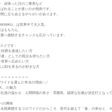
、頑張った日のご褒美など

ばれることが多いのが焼肉です。

間に立ち会えるやりがいがあります。

KINIKU」は世界中で大人気。

はもちろん、

業へ挑戦するチャンスも広がっています。

スメです：

な目標を達成したい方

営者」としての視点を持ちたい方

を世界へ広めたい方

喜ぶ顔を見るのが好きな方

＝＝＝＝＝＝＝＝

ワイドを選んだ本当の理由✨／

人」の魅力

社員の温かさ、人間関係の良さ・雰囲気、誠実な社風が決定打となって
への興味

を全国展開するコロワイドだからこそ、世代を超えて「食」の幸せと、