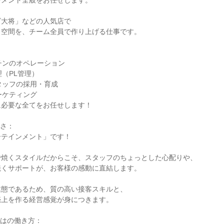
メント全般をお任せします。

大将」などの人気店で

空間を、チーム全員で作り上げる仕事です。



チンのオペレーション

（PL管理）

タッフの採用・育成

ーケティング

必要な全てをお任せします！

さ：

テインメント」です！

焼くスタイルだからこそ、スタッフのちょっとした心配りや、

くサポートが、お客様の感動に直結します。

態であるため、質の高い接客スキルと、

上を作る経営感覚が身につきます。

はの働き方：
