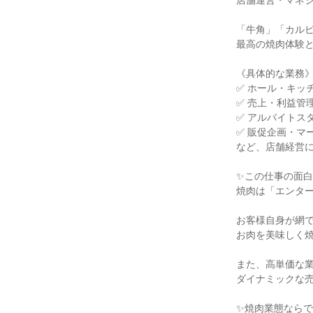
店舗運営・マネジ
「牛角」「カルビ
最高の焼肉体験と
《具体的な業務》
✅ ホール・キッ
✅ 売上・利益管理
✅ アルバイトス
✅ 販促企画・マ
など、店舗経営に
✨この仕事の面白
焼肉は「エンター
お客様自身が網で
お肉を美味しく焼
また、高単価な業
ダイナミックな売
✨焼肉業態ならで