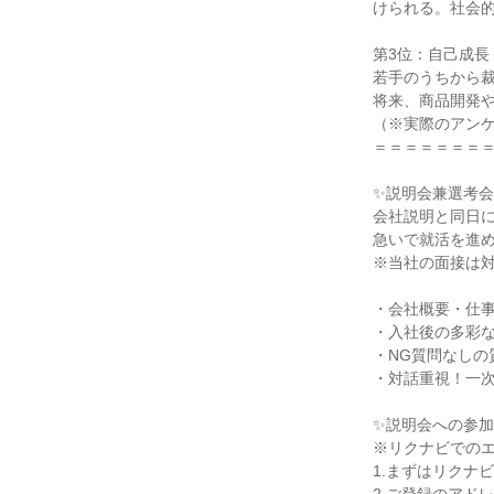
けられる。社会的
第3位：自己成長
若手のうちから裁
将来、商品開発や
（※実際のアンケ
＝＝＝＝＝＝＝＝
✨説明会兼選考会
会社説明と同日に
急いで就活を進め
※当社の面接は対
・会社概要・仕事
・入社後の多彩な
・NG質問なしの
・対話重視！一次
✨説明会への参加
※リクナビでのエ
1.まずはリクナ