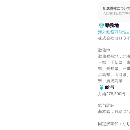
配属職種につい
入社後は記載の職
勤務地
海外勤務可能性
株式会社コロワイ
勤務地

勤務候補地：北
玉県、千葉県、
県、愛知県、三
広島県、山口県
県、鹿児島県
給与
月給278,500円～3
給与詳細

基本給：月給 27万8
固定残業代：なし