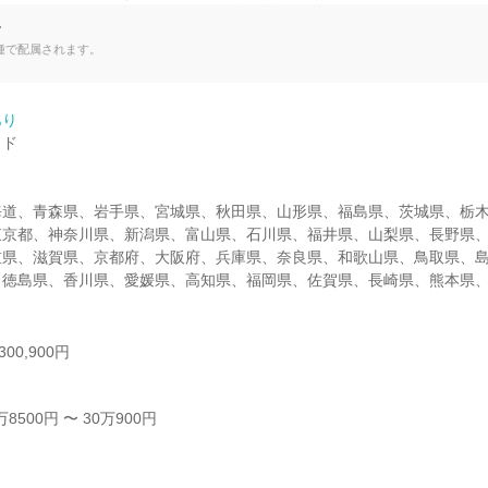
て
種で配属されます。
あり
ド

海道、青森県、岩手県、宮城県、秋田県、山形県、福島県、茨城県、栃
東京都、神奈川県、新潟県、富山県、石川県、福井県、山梨県、長野県
重県、滋賀県、京都府、大阪府、兵庫県、奈良県、和歌山県、鳥取県、
、徳島県、香川県、愛媛県、高知県、福岡県、佐賀県、長崎県、熊本県
00,900円
500円 〜 30万900円


