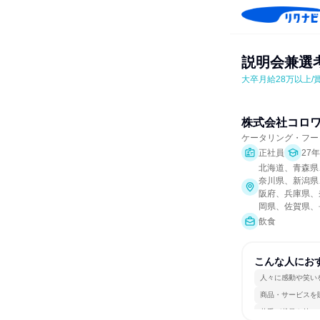
説明会兼選考
大卒月給28万以上/
株式会社コロ
ケータリング・フー
正社員
27
北海道、青森県
奈川県、新潟県
阪府、兵庫県、
岡県、佐賀県、
飲食
こんな人にお
人々に感動や笑い
商品・サービスを
若手が裁量を持て