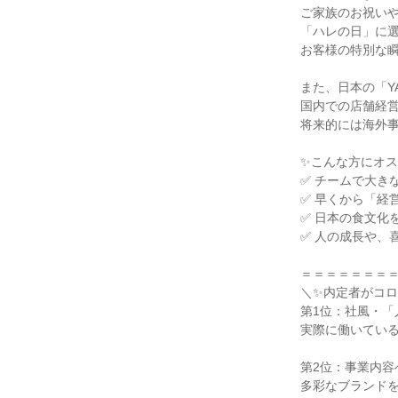
ご家族のお祝いや
「ハレの日」に選
お客様の特別な瞬
また、日本の「YA
国内での店舗経営
将来的には海外事
✨こんな方にオス
✅ チームで大き
✅ 早くから「経
✅ 日本の食文化
✅ 人の成長や、
＝＝＝＝＝＝＝＝
＼✨内定者がコロ
第1位：社風・「
実際に働いている
第2位：事業内容
多彩なブランド