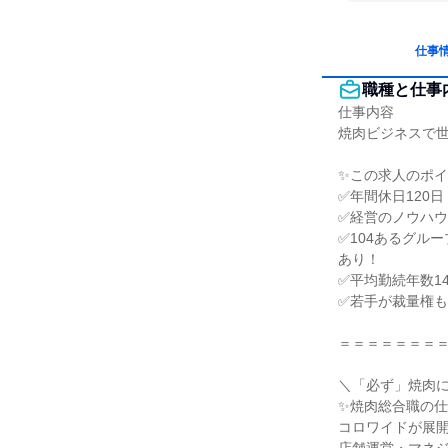
仕事
職種と仕事
仕事内容

焼肉ビジネスで世
✨この求人のポイ
✅年間休日120
✅経営のノウハウ
✅104あるグル
あり！

✅平均勤続年数1
✅若手が裁量権も
＝＝＝＝＝＝＝＝
＼「必ず」焼肉に
✨焼肉総合職の仕事
コロワイドが展開