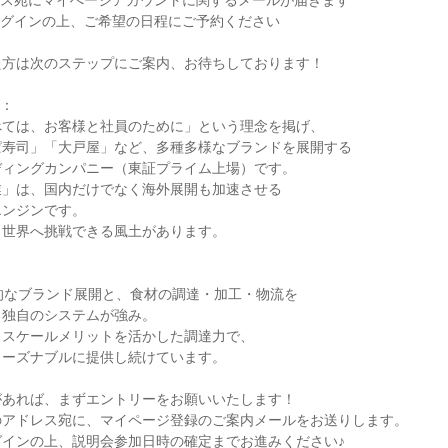
レス宛にマイぺージアカウントに関するメールが届きます

ログインの上、ご希望の日程にご予約ください

方は次のステップにご案内、お待ちしております！

：

ては、お客様と社員のために」という理念を掲げ、

寿司」「大戸屋」など、多種多様なブランドを展開する

ィングカンパニー（東証プライム上場）です。

」は、国内だけでなく海外展開も加速させる

ンジンです。

世界へ挑戦できる風土があります。

的なブランド展開と、食材の調達・加工・物流を

独自のシステムが強み。

スケールメリットを活かした調達力で、

ーズナブルに提供し続けています。

あれば、まずエントリーをお願いいたします！

アドレス宛に、マイページ登録のご案内メールをお送りします。

グインの上、説明会参加日時の確定までお進みください♪