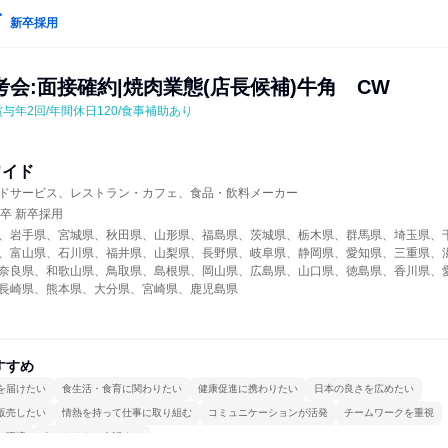
新卒採用
会:面接確約|焼肉業態(店長候補)牛角　CW
賞与年2回/年間休日120/食事補助あり
ワイド
ドサービス、レストラン・カフェ、食品・飲料メーカー
年卒 新卒採用
、岩手県、宮城県、秋田県、山形県、福島県、茨城県、栃木県、群馬県、埼玉県、
、富山県、石川県、福井県、山梨県、長野県、岐阜県、静岡県、愛知県、三重県、
奈良県、和歌山県、鳥取県、島根県、岡山県、広島県、山口県、徳島県、香川県、
長崎県、熊本県、大分県、宮崎県、鹿児島県
すすめ
を届けたい
食生活・食育に関わりたい
健康促進に携わりたい
日本の良さを広めたい
販売したい
情熱を持って仕事に取り組む
コミュニケーションが活発
チームワークを重視
る環境
人とたくさん会話する