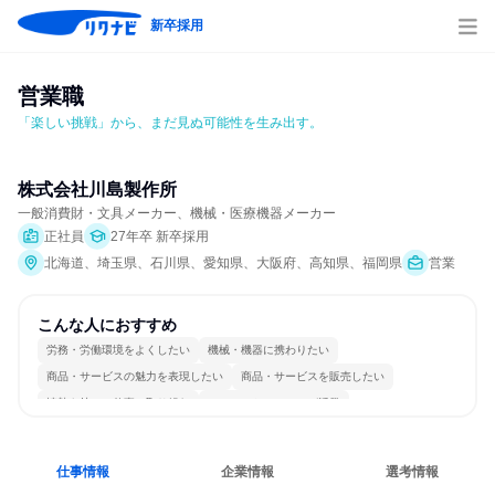
新卒採用
営業職
「楽しい挑戦」から、まだ見ぬ可能性を生み出す。
株式会社川島製作所
一般消費財・文具メーカー、機械・医療機器メーカー
正社員
27年卒 新卒採用
北海道、埼玉県、石川県、愛知県、大阪府、高知県、福岡県
営業
こんな人におすすめ
労務・労働環境をよくしたい
機械・機器に携わりたい
商品・サービスの魅力を表現したい
商品・サービスを販売したい
情熱を持って仕事に取り組む
コミュニケーションが活発
常に新しいものに挑戦
女性が働きやすい環境で働ける
多様な職種の人と関われる
人とたくさん会話する
仕事情報
企業情報
選考情報