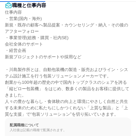
職種と仕事内容
仕事内容

・営業(国内・海外)

新規・既存の顧客へ製品提案・カウンセリング・納入・その後の
アフターフォロー

・事業管理(総務・購買・社内SE)

会社全体のサポート

・経営企画

新規プロジェクトのサポートや採用など

・川島製作所とは、自動包装機の製造・販売およびライン・シス
テム設計施工を行う包装ソリューションメーカーです。

創業から100年超の歴史の中で国内トップクラスのシェアを誇る
「縦ピロー包装機」 をはじめ、数多くの製品をお客様に提供して
きました。

人々の豊かな暮らし・食体験の向上と環境にやさしく自然と共生
する未来のために私たちにしかつくれない「上質な製品」と「上
質な支援」で“包装ソリューション”を切り拓いていきます。
配属職種について
入社後は記載の職種で配属されます。