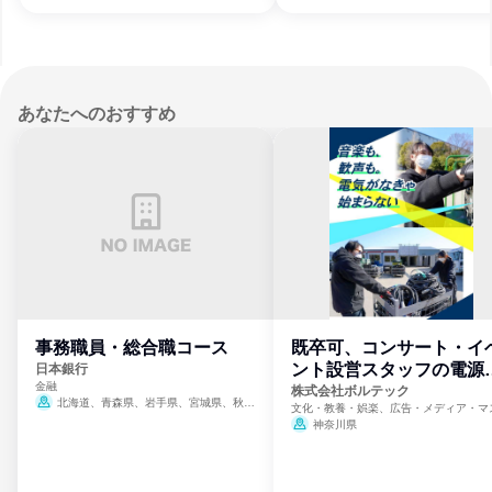
あなたへのおすすめ
事務職員・総合職コース
既卒可、コンサート・イ
ント設営スタッフの電源
日本銀行
金融
門
株式会社ボルテック
北海道、青森県、岩手県、宮城県、秋田
文化・教養・娯楽、広告・メディア・マ
県、山形県、福島県、茨城県、群馬県、埼玉
ミ、電力・ガス・水道・エネルギー
神奈川県
県、東京都、神奈川県、新潟県、富山県、石
川県、福井県、山梨県、長野県、静岡県、愛
知県、京都府、大阪府、兵庫県、鳥取県、島
根県、岡山県、広島県、山口県、徳島県、香