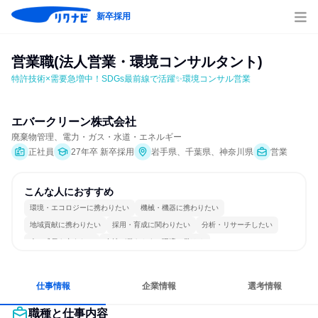
新卒採用
営業職(法人営業・環境コンサルタント)
特許技術×需要急増中！SDGs最前線で活躍✨環境コンサル営業
エバークリーン株式会社
廃棄物管理、電力・ガス・水道・エネルギー
正社員
27年卒 新卒採用
岩手県、千葉県、神奈川県
営業
こんな人におすすめ
環境・エコロジーに携わりたい
機械・機器に携わりたい
地域貢献に携わりたい
採用・育成に関わりたい
分析・リサーチしたい
人の成長を支えたい
女性が働きやすい環境で働ける
長く同じ会社に居続けられる
一つの専門分野を極める
目標に追われず働ける
仕事情報
企業情報
選考情報
職種と仕事内容