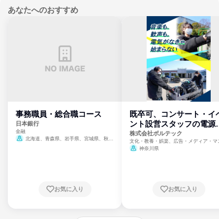
あなたへのおすすめ
事務職員・総合職コース
既卒可、コンサート・イ
ント設営スタッフの電源
日本銀行
金融
門
株式会社ボルテック
北海道、青森県、岩手県、宮城県、秋田
文化・教養・娯楽、広告・メディア・マ
県、山形県、福島県、茨城県、群馬県、埼玉
ミ、電力・ガス・水道・エネルギー
神奈川県
県、東京都、神奈川県、新潟県、富山県、石
川県、福井県、山梨県、長野県、静岡県、愛
知県、京都府、大阪府、兵庫県、鳥取県、島
根県、岡山県、広島県、山口県、徳島県、香
川県、愛媛県、高知県、福岡県、佐賀県、長
お気に入り
お気に入り
崎県、熊本県、大分県、宮崎県、鹿児島県、
沖縄県