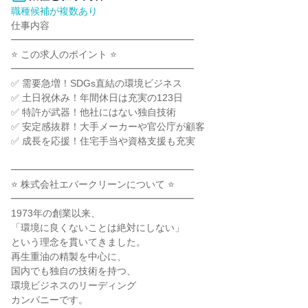
職種候補が複数あり
仕事内容

━━━━━━━━━━━━━━━━━━━

⭐ この求人のポイント ⭐

━━━━━━━━━━━━━━━━━━━

✅ 需要急増！SDGs直結の環境ビジネス

✅ 土日祝休み！年間休日は充実の123日

✅ 特許が武器！他社にはない独自技術

✅ 安定感抜群！大手メーカーや官公庁が顧客

✅ 成長を応援！住宅手当や資格支援も充実

━━━━━━━━━━━━━━━━━━━

⭐ 株式会社エバークリーンについて ⭐

━━━━━━━━━━━━━━━━━━━

1973年の創業以来、

「環境に良くないことは絶対にしない」

という理念を貫いてきました。

再生重油の精製を中心に、

国内でも独自の技術を持つ、

環境ビジネスのリーディング

カンパニーです。
