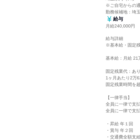
※ご自宅からの通
勤務候補地：埼
給与
月給240,000円
給与詳細

※基本給・固定残
基本給：月給 21万
固定残業代：あり
1ヶ月あたり2万6
固定残業時間を超
【一律手当】

全員に一律で支払
全員に一律で支払
・昇給 年１回

・賞与 年２回

・交通費全額支給