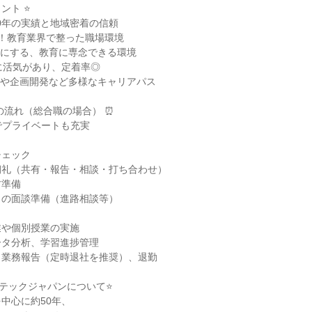
ト ⭐

0年の実績と地域密着の信頼

日！教育業界で整った職場環境

にする、教育に専念できる環境

に活気があり、定着率◎

や企画開発など多様なキャリアパス

の流れ（総合職の場合） ⏰

でプライベートも充実



ェック

礼（共有・報告・相談・打ち合わせ）

準備

の面談準備（進路相談等）

や個別授業の実施

タ分析、学習進捗管理

業務報告（定時退社を推奨）、退勤

テックジャパンについて⭐

中心に約50年、
