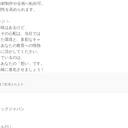
教材制作や企画へ転向可。

門性を高められます。

ジ ✨

味はあるけど、

その心配は、当社では

た環境と、多彩なキャ

あなたの教育への情熱

に活かしてください。

ているのは、

あなたの「想い」です。

一緒に進化させましょう！
て
種で配属されます。
ックジャパン

21）
