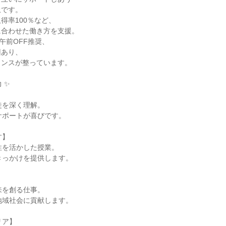
です。

率100％など、

合わせた働き方を支援。

午前OFF推奨、

あり、

ンスが整っています。

✨



徒を深く理解。

サポートが喜びです。

】

性を活かした授業。

きっかけを提供します。

来を創る仕事。

地域社会に貢献します。

ア】
