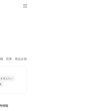
専門職、営業、商品企画、マーケティング・広告・宣伝）
長を支えたい
境
考情報