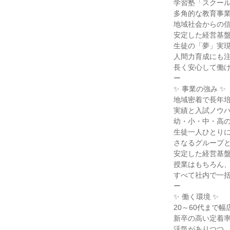
学習塾「スクール
多角的な教育事業
地域社会からの信
安定した経営基盤
生徒の「夢」実現
人間力育成にも注
長く安心して働け
ー

✨ 事業の強み ✨

地域密着で長年培
実績と入試ノウハ
幼・小・中・高の
生徒一人ひとりに
さなるグループと
安定した経営基盤
授業はもちろん、
すべて社内で一括
ー

✨ 働く環境 ✨

20～60代まで
新卒の高い定着率
活気がありつつ、