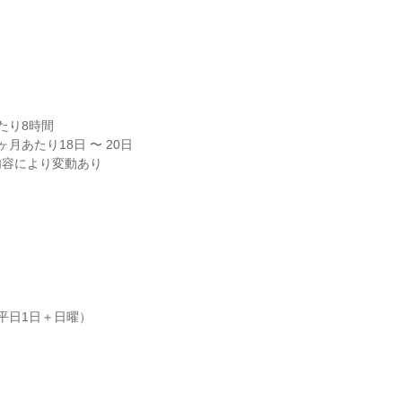
り8時間

月あたり18日 〜 20日

内容により変動あり
平日1日＋日曜）
