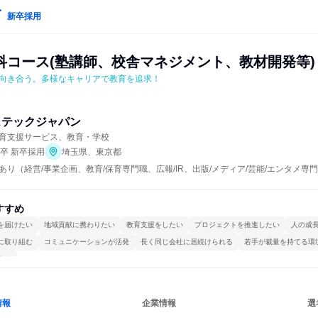
新卒採用
科コース(塾講師、校舎マネジメント、教材開発等)
向き合う。多様なキャリアで教育を追求！
ュテックジャパン
育支援サービス、教育・学校
年卒 新卒採用
埼玉県、東京都
あり（経営/事業企画、教育/保育専門職、広報/IR、出版/メディア/芸能/エンタメ
すすめ
を届けたい
地域貢献に携わりたい
教育支援をしたい
プロジェクトを推進したい
人の成
に取り組む
コミュニケーションが活発
長く同じ会社に居続けられる
若手が裁量を持てる環
する
情報
企業情報
選