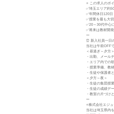
⭐ この求人のポイン
✅埼玉エリア約5
✅年間休日120
✅授業を最も大切
✅20～30代中心
✅将来は教材開発
ー

⏰ 新入社員一日
当社は午前OFF
＜昼過ぎ～夕方＞
・出勤、メールチ
・エリア内での朝
・授業準備、教材
・生徒や保護者と
＜夕方～夜＞

・生徒の集団授業
・生徒の成績デー
・教室の片づけと
ー

⭐株式会社エジュ
当社は埼玉県内を