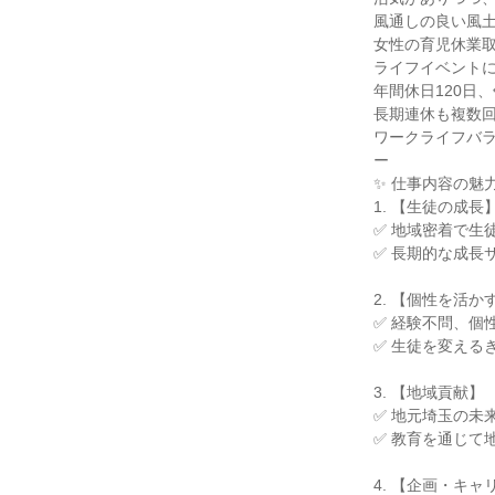
風通しの良い風土
女性の育児休業取得
ライフイベントに
年間休日120日、
長期連休も複数回
ワークライフバラ
ー

✨ 仕事内容の魅力 
1. 【生徒の成長】
✅ 地域密着で生
✅ 長期的な成長
2. 【個性を活かす
✅ 経験不問、個
✅ 生徒を変える
3. 【地域貢献】

✅ 地元埼玉の未
✅ 教育を通じて
4. 【企画・キャリ