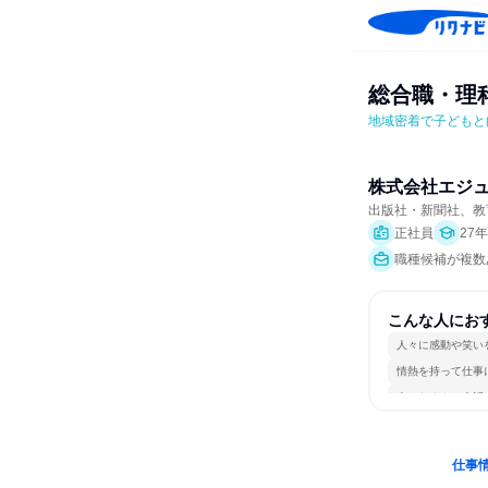
総合職・理
地域密着で子どもと
株式会社エジ
出版社・新聞社、教
正社員
27
職種候補が複数
こんな人にお
人々に感動や笑い
情熱を持って仕事
人とたくさん会話
仕事