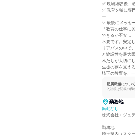
✅ 現場経験後、
✅ 教育を軸に専
ー

✨ 最後にメッセー
「教育の仕事に興
できるか不安…」
不要です。安定し
リアパスの中で、
と協調性を最大限
私たちが大切にし
生徒の夢を支える
埼玉の教育を、
配属職種につい
入社後は記載の職
勤務地
転勤なし
株式会社エジュテ
勤務地

埼玉県内（スクール