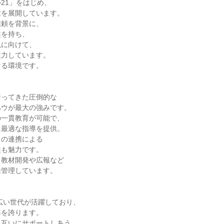
21」をはじめ、

を展開しています。

頼を背景に、

を持ち、

に向けて、

力しています。

る環境です。

ってきた圧倒的な

ウが最大の強みです。

一貫教育が可能で、

最適な指導を提供。

の連携による

も魅力です。

教材開発や広報など

管理しています。

幅広い世代が活躍しており、

を誇ります。

互いにサポートしあう
