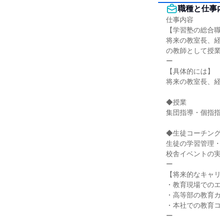
職種と仕事
仕事内容

【学習塾の総合職
将来の教室長、経
の教師として授業
ー

【具体的には】

将来の教室長、経
◆授業

集団指導・個指指
◆生徒コーチング
生徒の学習管理・
校舎イベントの実
ー

【将来的なキャリ
・教育現場でのエ
・高等部の教育カ
・本社での教育コ
ー
