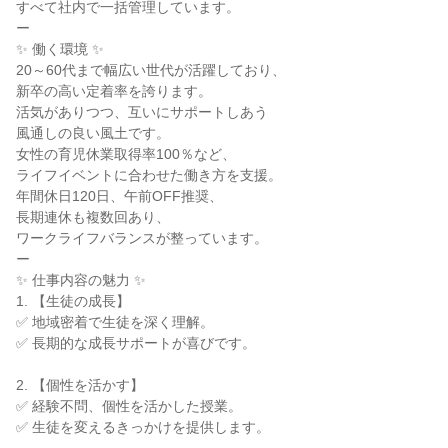
すべて社内で一括管理しています。

ー

✨ 働く環境 ✨

20～60代まで幅広い世代が活躍しており、

新卒の高い定着率を誇ります。

活気がありつつ、互いにサポートしあう

風通しの良い風土です。

女性の育児休業取得率100％など、

ライフイベントに合わせた働き方を支援。

年間休日120日、午前OFF推奨、

長期連休も複数回あり、

ワークライフバランスが整っています。

ー

✨ 仕事内容の魅力 ✨

1. 【生徒の成長】

✅ 地域密着で生徒を深く理解。

✅ 長期的な成長サポートが喜びです。

2. 【個性を活かす】

✅ 経験不問、個性を活かした授業。

✅ 生徒を変えるきっかけを提供します。
