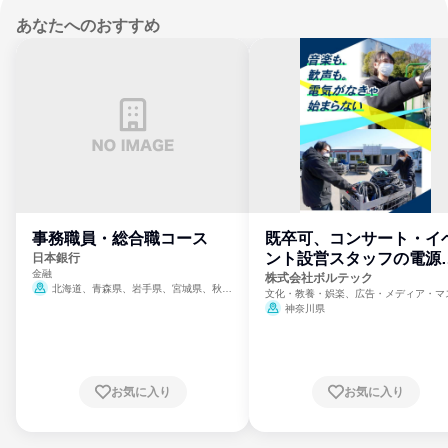
あなたへのおすすめ
事務職員・総合職コース
既卒可、コンサート・イ
ント設営スタッフの電源
日本銀行
金融
門
株式会社ボルテック
北海道、青森県、岩手県、宮城県、秋田
文化・教養・娯楽、広告・メディア・マ
県、山形県、福島県、茨城県、群馬県、埼玉
ミ、電力・ガス・水道・エネルギー
神奈川県
県、東京都、神奈川県、新潟県、富山県、石
川県、福井県、山梨県、長野県、静岡県、愛
知県、京都府、大阪府、兵庫県、鳥取県、島
根県、岡山県、広島県、山口県、徳島県、香
川県、愛媛県、高知県、福岡県、佐賀県、長
お気に入り
お気に入り
崎県、熊本県、大分県、宮崎県、鹿児島県、
沖縄県