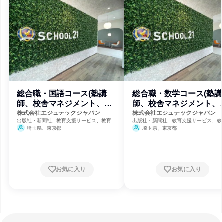
総合職・国語コース(塾講
総合職・数学コース(塾講
師、校舎マネジメント、教
師、校舎マネジメント、
材開発等)
材開発等)
株式会社エジュテックジャパン
株式会社エジュテックジャパン
出版社・新聞社、教育支援サービス、教育・
出版社・新聞社、教育支援サービス、教
学校
学校
埼玉県、東京都
埼玉県、東京都
お気に入り
お気に入り