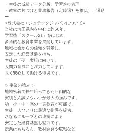
・生徒の成績データ分析、学習進捗管理

・教室の片づけと業務報告（定時退社を推奨）、退勤

ー

⭐株式会社エジュテックジャパンについて⭐

当社は埼玉県内を中心に約50年、

学習塾「スクール21」をはじめ、

多角的な教育事業を展開しています。

地域社会からの信頼を背景に、

安定した経営基盤を持ち、

生徒の「夢」実現に向けて、

人間力育成にも注力しています。

長く安心して働ける環境です。

ー

✨ 事業の強み ✨

地域密着で長年培ってきた圧倒的な

実績と入試ノウハウが最大の強みです。

幼・小・中・高の一貫教育が可能で、

生徒一人ひとりに最適な指導を提供。

さなるグループとの連携による

安定した経営基盤も魅力です。

授業はもちろん、教材開発や広報など
