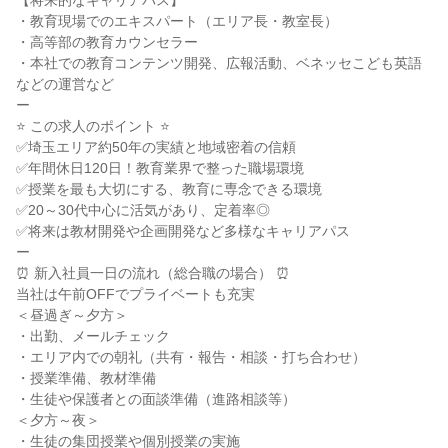
【将来的なキャリアパス】

・教育現場でのエキスパート（エリア長・教室長）

・高等部の教育カウンセラー

・本社での教育コンテンツ開発、広報活動、ベネッセこども英語
などの運営など

ー

⭐ この求人のポイント ⭐

✅埼玉エリア約50年の実績と地域密着の信頼

✅年間休日120日！教育業界で整った職場環境

✅授業を最も大切にする、教育に専念できる環境

✅20～30代中心に活気があり、定着率◎

✅将来は教材開発や企画開発など多様なキャリアパス

ー

⏰ 新入社員一日の流れ（総合職の場合） ⏰

当社は午前OFFでプライベートも充実

＜昼過ぎ～夕方＞

・出勤、メールチェック

・エリア内での朝礼（共有・報告・相談・打ち合わせ）

・授業準備、教材準備

・生徒や保護者との面談準備（進路相談等）

＜夕方～夜＞

・生徒の集団授業や個別授業の実施
