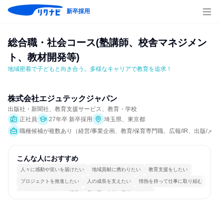
新卒採用
総合職・社会コース(塾講師、校舎マネジメン
ト、教材開発等)
地域密着で子どもと向き合う。多様なキャリアで教育を追求！
株式会社エジュテックジャパン
出版社・新聞社、教育支援サービス、教育・学校
正社員
27年卒 新卒採用
埼玉県、東京都
職種候補が複数あり（経営/事業企画、教育/保育専門職、広報/IR、出版/
こんな人におすすめ
人々に感動や笑いを届けたい
地域貢献に携わりたい
教育支援をしたい
プロジェクトを推進したい
人の成長を支えたい
情熱を持って仕事に取り組む
コミュニケーションが活発
長く同じ会社に居続けられる
若手が裁量を持てる環境
人とたくさん会話する