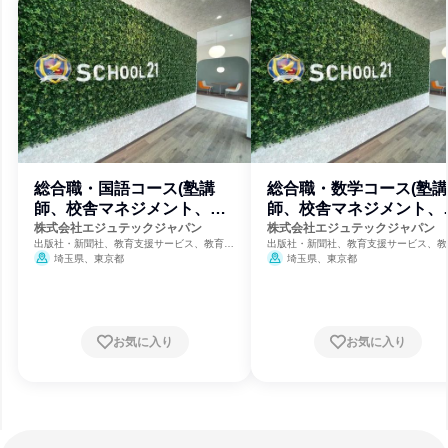
総合職・国語コース(塾講
総合職・数学コース(塾講
師、校舎マネジメント、教
師、校舎マネジメント、
材開発等)
材開発等)
株式会社エジュテックジャパン
株式会社エジュテックジャパン
出版社・新聞社、教育支援サービス、教育・
出版社・新聞社、教育支援サービス、教
学校
学校
埼玉県、東京都
埼玉県、東京都
お気に入り
お気に入り