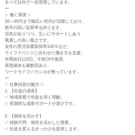
すべて社内で一括管理しています。

ー

✨ 働く環境 ✨

20～60代まで幅広い世代が活躍しており、

新卒の高い定着率を誇ります。

活気がありつつ、互いにサポートしあう

風通しの良い風土です。

女性の育児休業取得率100％など、

ライフイベントに合わせた働き方を支援。

年間休日120日、午前OFF推奨、

長期連休も複数回あり、

ワークライフバランスが整っています。

ー

✨ 仕事内容の魅力 ✨

1. 【生徒の成長】

✅ 地域密着で生徒を深く理解。

✅ 長期的な成長サポートが喜びです。

2. 【個性を活かす】

✅ 経験不問、個性を活かした授業。

✅ 生徒を変えるきっかけを提供します。
