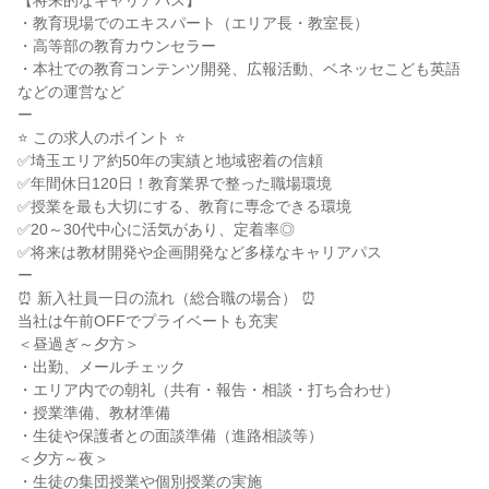
【将来的なキャリアパス】

・教育現場でのエキスパート（エリア長・教室長）

・高等部の教育カウンセラー

・本社での教育コンテンツ開発、広報活動、ベネッセこども英語
などの運営など

ー

⭐ この求人のポイント ⭐

✅埼玉エリア約50年の実績と地域密着の信頼

✅年間休日120日！教育業界で整った職場環境

✅授業を最も大切にする、教育に専念できる環境

✅20～30代中心に活気があり、定着率◎

✅将来は教材開発や企画開発など多様なキャリアパス

ー

⏰ 新入社員一日の流れ（総合職の場合） ⏰

当社は午前OFFでプライベートも充実

＜昼過ぎ～夕方＞

・出勤、メールチェック

・エリア内での朝礼（共有・報告・相談・打ち合わせ）

・授業準備、教材準備

・生徒や保護者との面談準備（進路相談等）

＜夕方～夜＞

・生徒の集団授業や個別授業の実施
