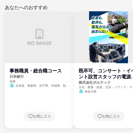
あなたへのおすすめ
事務職員・総合職コース
既卒可、コンサート・イ
ント設営スタッフの電源
日本銀行
金融
門
株式会社ボルテック
北海道、青森県、岩手県、宮城県、秋田
文化・教養・娯楽、広告・メディア・マ
県、山形県、福島県、茨城県、群馬県、埼玉
ミ、電力・ガス・水道・エネルギー
神奈川県
県、東京都、神奈川県、新潟県、富山県、石
川県、福井県、山梨県、長野県、静岡県、愛
知県、京都府、大阪府、兵庫県、鳥取県、島
根県、岡山県、広島県、山口県、徳島県、香
川県、愛媛県、高知県、福岡県、佐賀県、長
お気に入り
お気に入り
崎県、熊本県、大分県、宮崎県、鹿児島県、
沖縄県