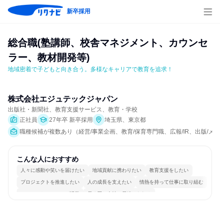
新卒採用
総合職(塾講師、校舎マネジメント、カウンセ
ラー、教材開発等)
地域密着で子どもと向き合う。多様なキャリアで教育を追求！
株式会社エジュテックジャパン
出版社・新聞社、教育支援サービス、教育・学校
正社員
27年卒 新卒採用
埼玉県、東京都
職種候補が複数あり（経営/事業企画、教育/保育専門職、広報/IR、出版/
こんな人におすすめ
人々に感動や笑いを届けたい
地域貢献に携わりたい
教育支援をしたい
プロジェクトを推進したい
人の成長を支えたい
情熱を持って仕事に取り組む
コミュニケーションが活発
長く同じ会社に居続けられる
若手が裁量を持てる環境
人とたくさん会話する