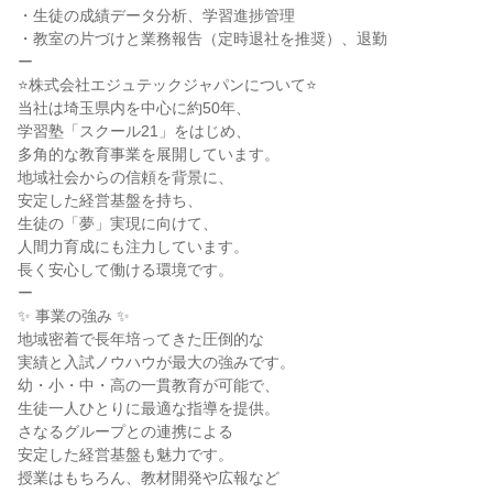
・生徒の成績データ分析、学習進捗管理

・教室の片づけと業務報告（定時退社を推奨）、退勤

ー

⭐株式会社エジュテックジャパンについて⭐

当社は埼玉県内を中心に約50年、

学習塾「スクール21」をはじめ、

多角的な教育事業を展開しています。

地域社会からの信頼を背景に、

安定した経営基盤を持ち、

生徒の「夢」実現に向けて、

人間力育成にも注力しています。

長く安心して働ける環境です。

ー

✨ 事業の強み ✨

地域密着で長年培ってきた圧倒的な

実績と入試ノウハウが最大の強みです。

幼・小・中・高の一貫教育が可能で、

生徒一人ひとりに最適な指導を提供。

さなるグループとの連携による

安定した経営基盤も魅力です。

授業はもちろん、教材開発や広報など
