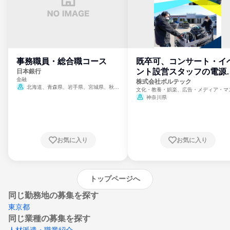
事務職員・総合職コース
既卒可、コンサート・イ
ント設営スタッフの電源
日本銀行
金融
門
株式会社ボルテック
北海道、青森県、岩手県、宮城県、秋田
文化・教養・娯楽、広告・メディア・マ
県、山形県、福島県、茨城県、群馬県、埼玉
ミ、電力・ガス・水道・エネルギー
神奈川県
県、東京都、神奈川県、新潟県、富山県、石
川県、福井県、山梨県、長野県、静岡県、愛
知県、京都府、大阪府、兵庫県、鳥取県、島
根県、岡山県、広島県、山口県、徳島県、香
川県、愛媛県、高知県、福岡県、佐賀県、長
お気に入り
お気に入り
崎県、熊本県、大分県、宮崎県、鹿児島県、
沖縄県
トップページへ
同じ勤務地の募集を探す
東京都
同じ業種の募集を探す
人材派遣・職業紹介