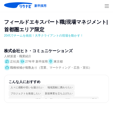
新卒採用
フィールドエキスパート職|現場マネジメント|
首都圏エリア限定
20代でチームを統括！大手クライアントの現場を動かす！
株式会社ヒト・コミュニケーションズ
人材派遣・職業紹介
正社員
27年卒 新卒採用
東京都
職種候補が複数あり（営業、マーケティング・広告・宣伝）
こんな人におすすめ
人々に感動や笑いを届けたい
地域貢献に携わりたい
プロジェクトを推進したい
新規事業を立ち上げたい
コミュニケーションが活発
常に新しいものに挑戦
チームワークを重視
多様な職種の人と関われる
一つの専門分野を極める
若手が裁量を持てる環境