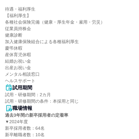
待遇・福利厚生

【福利厚生】

各種社会保険完備（健康・厚生年金・雇用・労災）

従業員持株会

健康診断

加入健康保険組合による各種福利厚生

慶弔休暇

産休育児休暇

結婚お祝い金

出産お祝い金

メンタル相談窓口

ヘルスサポート
試用期間
試用・研修期間：2カ月

職場情報
過去3年間の新卒採用者の定着率
▼2024年度

新卒採用者数：64名

新卒離職者数：10名
