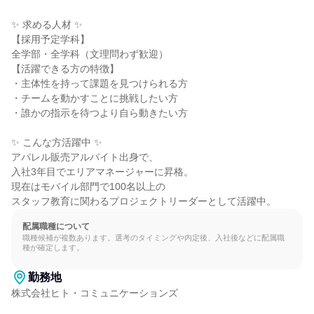
✨ 求める人材 ✨

【採用予定学科】

全学部・全学科（文理問わず歓迎）

【活躍できる方の特徴】

・主体性を持って課題を見つけられる方

・チームを動かすことに挑戦したい方

・誰かの指示を待つより自ら動きたい方

✨ こんな方活躍中 ✨

アパレル販売アルバイト出身で、

入社3年目でエリアマネージャーに昇格。

現在はモバイル部門で100名以上の

スタッフ教育に関わるプロジェクトリーダーとして活躍中。
配属職種について
職種候補が複数あります。選考のタイミングや内定後、入社後などに配属職
種が確定します。
勤務地
株式会社ヒト・コミュニケーションズ
