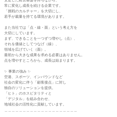
安定した経営基盤を持ちながら、

常に変化し成長を続ける企業です。

「挑戦のカルチャー」を大切にし、

若手が裁量を持てる環境があります。

また当社では「点・線・面」という考え方を

大切にしています。

まず、できることを一つずつ増やし（点）、

それを価値としてつなげ（線）、

領域を広げていく（面）。

最初から大きな成果を求める必要はありません。

点を増やすところから、成長は始まります。

✨ 事業の強み ✨

空港、スポーツ、インバウンドなど

社会の変化に伴う「顧客接点」に対し

独自のソリューションを提供。

「ヒト」のホスピタリティと

「デジタル」を組み合わせ、

地域社会の活性化に貢献しています。

＿＿＿＿＿＿＿＿＿＿＿＿＿＿＿＿＿＿＿＿
