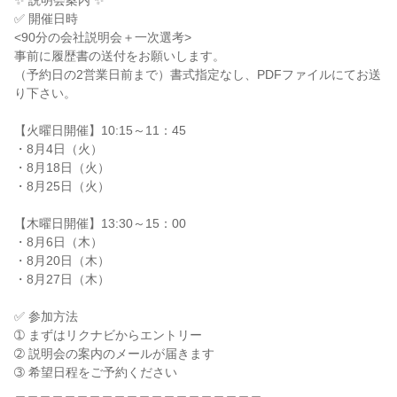
✨ 説明会案内 ✨

✅ 開催日時

<90分の会社説明会＋一次選考>

事前に履歴書の送付をお願いします。

（予約日の2営業日前まで）書式指定なし、PDFファイルにてお送
り下さい。

【火曜日開催】10:15～11：45

・8月4日（火）

・8月18日（火）

・8月25日（火）

【木曜日開催】13:30～15：00

・8月6日（木）

・8月20日（木）

・8月27日（木）

✅ 参加方法

➀ まずはリクナビからエントリー

➁ 説明会の案内のメールが届きます

➂ 希望日程をご予約ください

＿＿＿＿＿＿＿＿＿＿＿＿＿＿＿＿＿＿＿＿
