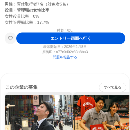
役員・管理職の女性比率
女性役員比率：0%

締切：なし
エントリー画面へ行く
表示開始日：2026年1月8日
原稿ID：
a77c0d02c83a8ba3
問題を報告する
この企業の募集
すべて見る