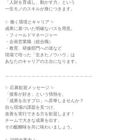
「人財を育成し、動かす力」という

一生モノのスキルが身につきます。

✨ 働く環境とキャリア ✨

成果に基づいた明確なパスを用意。

・フィールドマネージャー

・企画営業職（総合職）

・教育、研修部門への道など

現場で培った「生きたノウハウ」は

あなたのキャリアの土台になります。

＿＿＿＿＿＿＿＿＿＿＿＿＿＿＿＿＿＿＿＿

✨ 応募歓迎メッセージ ✨

「接客が好き」という情熱を、

「成果を出すプロ」へ昇華しませんか？

自ら現場の課題を見つけ、

改善を実行できる方を歓迎します！

チームで大きな成果を出す、

その醍醐味を共に味わいましょう。
