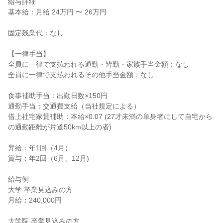
給与詳細

基本給：月給 24万円 〜 26万円

固定残業代：なし

【一律手当】

全員に一律で支払われる通勤・皆勤・家族手当金額：なし

全員に一律で支払われるその他手当金額：なし

食事補助手当：出勤日数×150円

通勤手当：交通費支給（当社規定による）

借上社宅家賃補助：本給×0.07 (27才未満の単身者にして自宅から
の通勤距離が片道50km以上の者)

昇給：年1回（4月）

賞与：年2回（6月、12月)

給与例

大学 卒業見込みの方

月給：240,000円

大学院 卒業見込みの方
