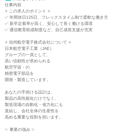
仕事内容

⭐ この求人のポイント ⭐

✅ 年間休日125日、フレックスタイム制で柔軟な働き方

✅ 新卒定着率が高く、安心して長く働ける環境

✅ 通信教育助成制度など、自己成長支援が充実

⭐ 信州航空電子株式会社について ⭐

日本航空電子工業（JAE）

グループの一員として、

高い信頼性が求められる

航空宇宙・の

精密電子部品を

開発・製造しています。

あなたの手掛ける設計は、

製品の高性能化だけでなく、

製造現場の自動化・省力化にも

直結し、会社全体の生産性を

高める重要な役割を担います。

✨ 事業の強み ✨
