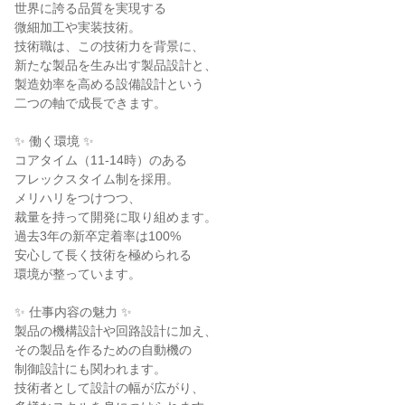
世界に誇る品質を実現する

微細加工や実装技術。

技術職は、この技術力を背景に、

新たな製品を生み出す製品設計と、

製造効率を高める設備設計という

二つの軸で成長できます。

✨ 働く環境 ✨

コアタイム（11-14時）のある

フレックスタイム制を採用。

メリハリをつけつつ、

裁量を持って開発に取り組めます。

過去3年の新卒定着率は100%

安心して長く技術を極められる

環境が整っています。

✨ 仕事内容の魅力 ✨

製品の機構設計や回路設計に加え、

その製品を作るための自動機の

制御設計にも関われます。

技術者として設計の幅が広がり、
