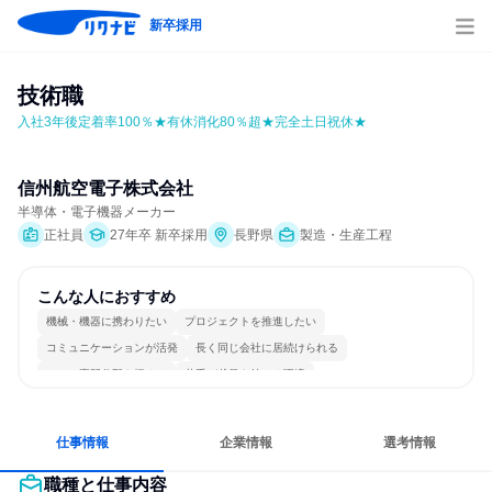
新卒採用
技術職
入社3年後定着率100％★有休消化80％超★完全土日祝休★
信州航空電子株式会社
半導体・電子機器メーカー
正社員
27年卒 新卒採用
長野県
製造・生産工程
こんな人におすすめ
機械・機器に携わりたい
プロジェクトを推進したい
コミュニケーションが活発
長く同じ会社に居続けられる
一つの専門分野を極める
若手が裁量を持てる環境
仕事情報
企業情報
選考情報
職種と仕事内容