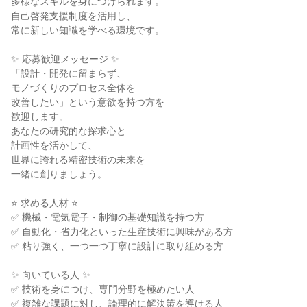
多様なスキルを身につけられます。

自己啓発支援制度を活用し、

常に新しい知識を学べる環境です。

✨ 応募歓迎メッセージ ✨

「設計・開発に留まらず、

モノづくりのプロセス全体を

改善したい」という意欲を持つ方を

歓迎します。

あなたの研究的な探求心と

計画性を活かして、

世界に誇れる精密技術の未来を

一緒に創りましょう。

⭐ 求める人材 ⭐

✅ 機械・電気電子・制御の基礎知識を持つ方

✅ 自動化・省力化といった生産技術に興味がある方

✅ 粘り強く、一つ一つ丁寧に設計に取り組める方

✨ 向いている人 ✨

✅ 技術を身につけ、専門分野を極めたい人

✅ 複雑な課題に対し、論理的に解決策を導ける人