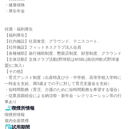
・健康保険

・厚生年金

待遇・福利厚生

【福利厚生】

【社内施設】社員食堂、グラウンド、テニスコート、

【社外施設】フィットネスクラブ法人会員

【各種補助】旅行補助制度、懇親店制度、財形制度、グラウンド

【文体活動】文体クラブ活動(野球部はMSBL(南信州軟式野球連
盟)に加入）

【その他】

・育児アシスト制度（出産時及び小・中学校、高等学校入学時に
一時金を支給、満3歳までの子に対して育児支援金を支給）

・短時間勤務（育児、介護のために短時間勤務を希望する場合）

・従業員親睦会による納涼祭・新年会・レクリエーション等の行
事あり
喫煙所情報
喫煙所情報

屋内全面禁煙
試用期間