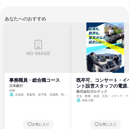
あなたへのおすすめ
事務職員・総合職コース
既卒可、コンサート・イ
ント設営スタッフの電源
日本銀行
金融
門
株式会社ボルテック
北海道、青森県、岩手県、宮城県、秋田
文化・教養・娯楽、広告・メディア・マ
県、山形県、福島県、茨城県、群馬県、埼玉
ミ、電力・ガス・水道・エネルギー
神奈川県
県、東京都、神奈川県、新潟県、富山県、石
川県、福井県、山梨県、長野県、静岡県、愛
知県、京都府、大阪府、兵庫県、鳥取県、島
根県、岡山県、広島県、山口県、徳島県、香
川県、愛媛県、高知県、福岡県、佐賀県、長
お気に入り
お気に入り
崎県、熊本県、大分県、宮崎県、鹿児島県、