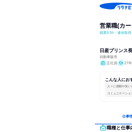
営業職(カ
残業9.5h・連休取
日産プリンス
自動車販売
正社員
27
こんな人にお
人々に感動や笑い
コミュニケーショ
仕事
職種と仕事