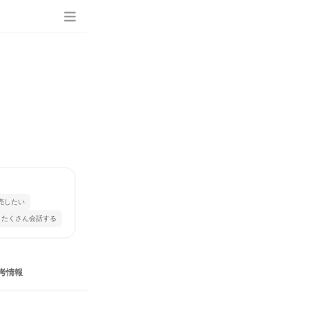
売したい
とたくさん会話する
考情報