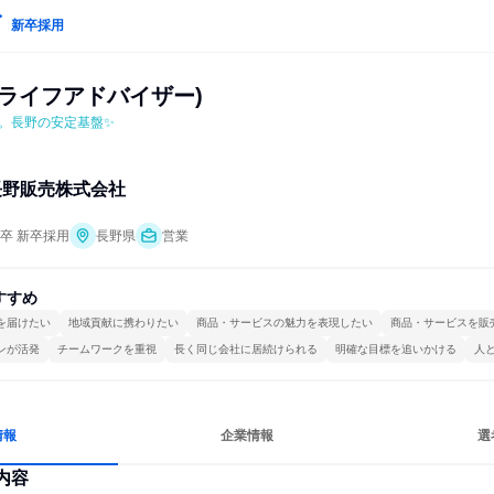
新卒採用
ーライフアドバイザー)
得。長野の安定基盤✨
長野販売株式会社
年卒 新卒採用
長野県
営業
すすめ
を届けたい
地域貢献に携わりたい
商品・サービスの魅力を表現したい
商品・サービスを販
ンが活発
チームワークを重視
長く同じ会社に居続けられる
明確な目標を追いかける
人
情報
企業情報
選
内容