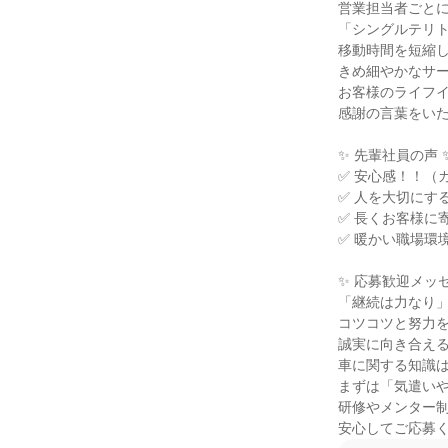
営業担当者ごとに
「シングルテリト
移動時間を短縮し
きめ細やかなサー
お客様のライフイ
感謝の言葉をいた
✨ 先輩社員の声 ✨
✅ 安心感！！（
✅ 人を大切にす
✅ 長くお客様に
✅ 暖かい職場環境
✨ 応募歓迎メッセ
「継続は力なり」
コツコツと努力を
誠実に向き合える
車に関する知識は
まずは「気遣いや
研修やメンター制
安心してご応募