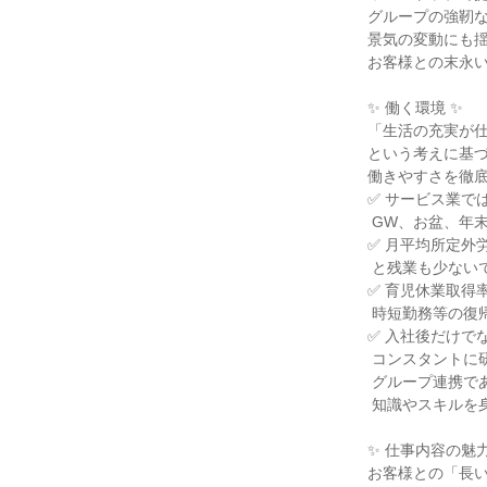
グループの強靭な
景気の変動にも揺
お客様との末永い
✨ 働く環境 ✨

「生活の充実が仕
という考えに基づ
働きやすさを徹底
✅ サービス業で
 GW、お盆、年末年始は全員が長期休暇を取得！

✅ 月平均所定外労
 と残業も少ないです。

✅ 育児休業取得率
 時短勤務等の復帰支援制度も充実。

✅ 入社後だけで
 コンスタントに研修を実施し、

 グループ連携であらゆる角度から

 知識やスキルを身につけられる仕組みです。

✨ 仕事内容の魅力 
お客様との「長い