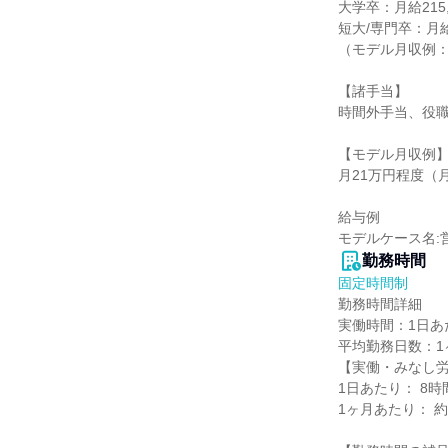
大学卒：月給215,0
短大/専門卒：月給2
（モデル月収例：
【諸手当】

時間外手当、役職
【モデル月収例】
月21万円程度（月
給与例

モデルケース名:
勤務時間
固定時間制
勤務時間詳細

実働時間：1日あた
平均勤務日数：1ヶ
【実働・みなし労
1日あたり： 8時間
1ヶ月あたり： 約