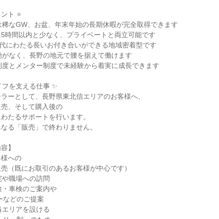
ト ⭐

は稀なGW、お盆、年末年始の長期休暇が完全取得できます

9.5時間以内と少なく、プライベートと両立可能です

3代にわたる長いお付き合いができる地域密着型です

勤がなく、長野の地元で腰を据えて働けます

制度とメンター制度で未経験から着実に成長できます

フを支える仕事 ✨

ラーとして、長野県東北信エリアのお客様へ、

売、そして購入後の

わたるサポートを行います。

なる「販売」で終わりません。

容】

様への

売（既にお取引のあるお客様が中心です）

宅や職場への訪問

検・車検のご案内や

当エリアを設ける
