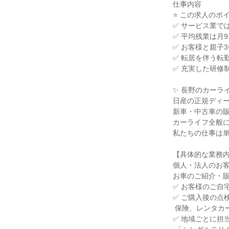
仕事内容

⭐ この求人のポイン
✅ サービス業で
✅ 平均残業は月
✅ お客様と親子
✅ 転居を伴う転
✅ 充実した研修
✨ 長野のカーライ
日産の正規ディー
新車・中古車の販
カーライフ全般に
私たちの仕事は単
【具体的な業務内
個人・法人のお客
お車のご紹介・販
✅ お客様のご自
✅ ご購入後の点
 保険、レンタカーなどのご提案

✅ 地域ごとに担