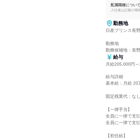
配属職種につい
入社後は記載の職
勤務地
日産プリンス長野
勤務地

勤務候補地：長
給与
月給205,000円～2
給与詳細

基本給：月給 20万5
固定残業代：なし
【一律手当】

全員に一律で支払
全員に一律で支払
【初任給】
