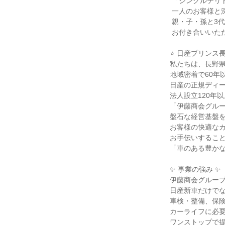
 「シングルテリトリー制」のため、

 一人のお客様と深い信頼関係を築けます。

 親・子・孫と3代にわたって

 お付き合いいただいていることも珍しくありません。

⭐ 日産プリンス長
私たちは、長野県
地域密着で60年
日産の正規ディー
法人設立120年以
「伊藤商会グルー
盤石な経営基盤を
お客様の快適なカ
お手伝いすること
「車のある豊かな
✨ 事業の強み ✨

伊藤商会グループ
日産新車だけでな
車検・整備、保険
カーライフに必要
ワンストップで提