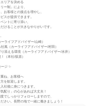
エリアを決める

リー制」により、

、お客様との接点を増やし、

ビスが提供できます。

ベントに寄り添い、

だけることが大きなやりがいです。



カーライフアドバイザー/山崎）

る社風（カーライフアドバイザー/村田）

寄り添える環境（カーライフアドバイザー/水井）

！（本社/荻原）

ージ ✨



重ね、お客様へ

方を歓迎します。

入社後に身につきます。

気配り」の心があれば大丈夫！

度でしっかりフォローしますので、

ください。長野の地で一緒に働きましょう！