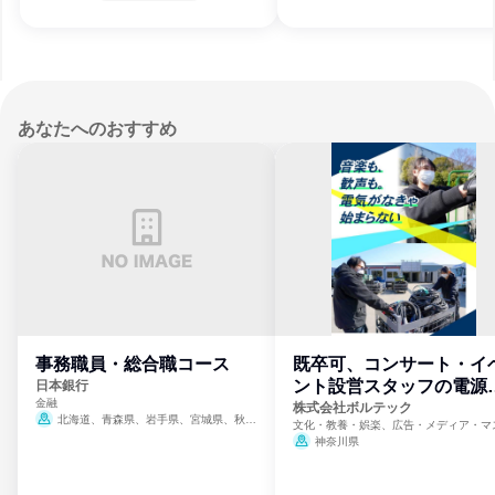
あなたへのおすすめ
事務職員・総合職コース
既卒可、コンサート・イ
ント設営スタッフの電源
日本銀行
金融
門
株式会社ボルテック
北海道、青森県、岩手県、宮城県、秋田
文化・教養・娯楽、広告・メディア・マ
県、山形県、福島県、茨城県、群馬県、埼玉
ミ、電力・ガス・水道・エネルギー
神奈川県
県、東京都、神奈川県、新潟県、富山県、石
川県、福井県、山梨県、長野県、静岡県、愛
知県、京都府、大阪府、兵庫県、鳥取県、島