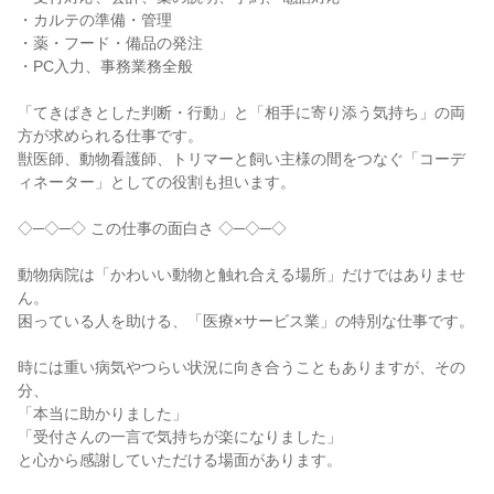
・カルテの準備・管理

・薬・フード・備品の発注

・PC入力、事務業務全般

「てきぱきとした判断・行動」と「相手に寄り添う気持ち」の両
方が求められる仕事です。

獣医師、動物看護師、トリマーと飼い主様の間をつなぐ「コーデ
ィネーター」としての役割も担います。

◇─◇─◇ この仕事の面白さ ◇─◇─◇

動物病院は「かわいい動物と触れ合える場所」だけではありませ
ん。

困っている人を助ける、「医療×サービス業」の特別な仕事です。

時には重い病気やつらい状況に向き合うこともありますが、その
分、

「本当に助かりました」

「受付さんの一言で気持ちが楽になりました」

と心から感謝していただける場面があります。
