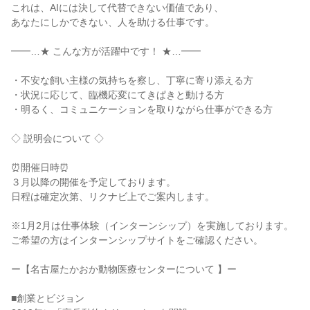
これは、AIには決して代替できない価値であり、

あなたにしかできない、人を助ける仕事です。

━━…★ こんな方が活躍中です！ ★…━━

・不安な飼い主様の気持ちを察し、丁寧に寄り添える方

・状況に応じて、臨機応変にてきぱきと動ける方

・明るく、コミュニケーションを取りながら仕事ができる方

◇ 説明会について ◇

⏰開催日時⏰

３月以降の開催を予定しております。

日程は確定次第、リクナビ上でご案内します。

※1月2月は仕事体験（インターンシップ）を実施しております。

ご希望の方はインターンシップサイトをご確認ください。

ー【名古屋たかおか動物医療センターについて 】ー

■創業とビジョン
