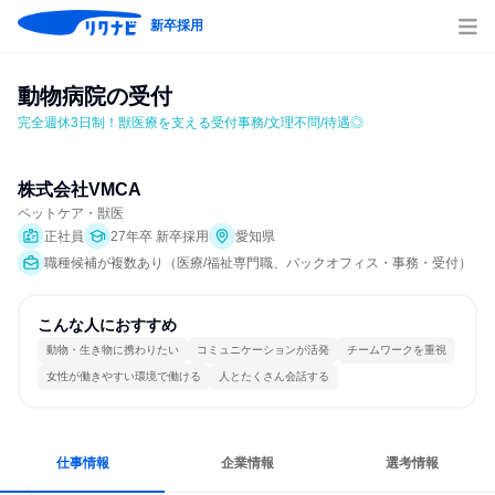
新卒採用
動物病院の受付
完全週休3日制！獣医療を支える受付事務/文理不問/待遇◎
株式会社VMCA
ペットケア・獣医
正社員
27年卒 新卒採用
愛知県
職種候補が複数あり（医療/福祉専門職、バックオフィス・事務・受付）
こんな人におすすめ
動物・生き物に携わりたい
コミュニケーションが活発
チームワークを重視
女性が働きやすい環境で働ける
人とたくさん会話する
仕事情報
企業情報
選考情報