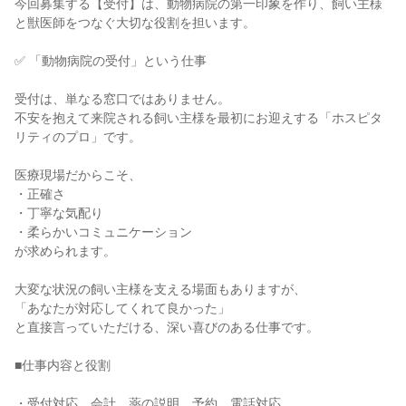
今回募集する【受付】は、動物病院の第一印象を作り、飼い主様
と獣医師をつなぐ大切な役割を担います。

✅ 「動物病院の受付」という仕事

受付は、単なる窓口ではありません。

不安を抱えて来院される飼い主様を最初にお迎えする「ホスピタ
リティのプロ」です。

医療現場だからこそ、

・正確さ

・丁寧な気配り

・柔らかいコミュニケーション

が求められます。

大変な状況の飼い主様を支える場面もありますが、

「あなたが対応してくれて良かった」

と直接言っていただける、深い喜びのある仕事です。

■仕事内容と役割

・受付対応、会計、薬の説明、予約、電話対応
