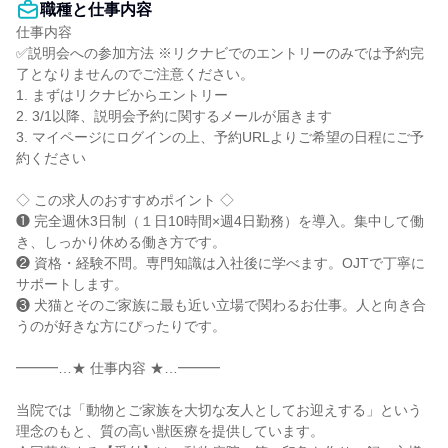
職種と仕事内容
仕事内容

✅説明会への参加方法 ※リクナビでのエントリーのみでは予約完
了となりませんのでご注意ください。

1. まずはリクナビからエントリー

2. 3/1以降、説明会予約に関するメールが届きます

3. マイページにログインの上、予約URLよりご希望の日程にご予
約ください

◇ この求人のおすすめポイント ◇

❶ 完全週休3日制（１日10時間×週4日勤務）を導入。集中して働
き、しっかり休める働き方です。

❷ 資格・経験不問。専門知識は入社後に学べます。OJTで丁寧に
サポートします。

❸ 犬猫とそのご家族に最も近い立場で関わるお仕事。人と向き合
うのが好きな方にぴったりです。

━━━…★ 仕事内容 ★…━━━

当院では「動物とご家族を大切な友人としてお迎えする」という
理念のもと、質の高い獣医療を提供しています。
