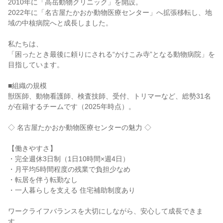
2010年に「高岳動物クリニック」を開設。

2022年に「名古屋たかおか動物医療センター」へ拡張移転し、地
域の中核病院へと成長しました。

私たちは、

「困ったとき最後に頼りにされる“かけこみ寺”となる動物病院」を
目指しています。

■組織の規模

獣医師、動物看護師、検査技師、受付、トリマーなど、総勢31名
が在籍するチームです（2025年時点）。

◇ 名古屋たかおか動物医療センターの魅力 ◇

【働きやすさ】

・完全週休3日制（1日10時間×週4日）

・月平均5時間程度の残業で負担少なめ

・転居を伴う転勤なし

・一人暮らしを支える 住宅補助制度あり

ワークライフバランスを大切にしながら、安心して成長できま
す。
