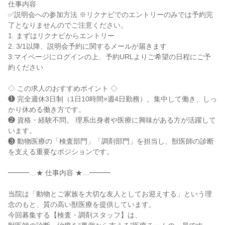
仕事内容

✅説明会への参加方法 ※リクナビでのエントリーのみでは予約完
了となりませんのでご注意ください。

1. まずはリクナビからエントリー

2. 3/1以降、説明会予約に関するメールが届きます

3:マイページにログインの上、予約URLよりご希望の日程にご予
約ください

◇ この求人のおすすめポイント ◇

❶ 完全週休3日制（1日10時間×週4日勤務）。集中して働き、しっ
かり休める働き方です。

❷ 資格・経験不問。 理系出身者や医療に興味がある方が活躍して
います。

❸ 動物医療の「検査部門」「調剤部門」を担当し、獣医師の診断
を支える重要なポジションです。

━━━…★ 仕事内容 ★…━━━

当院は「動物とご家族を大切な友人としてお迎えする」という理
念のもと、質の高い獣医療を提供しています。

今回募集する【検査・調剤スタッフ】は、
