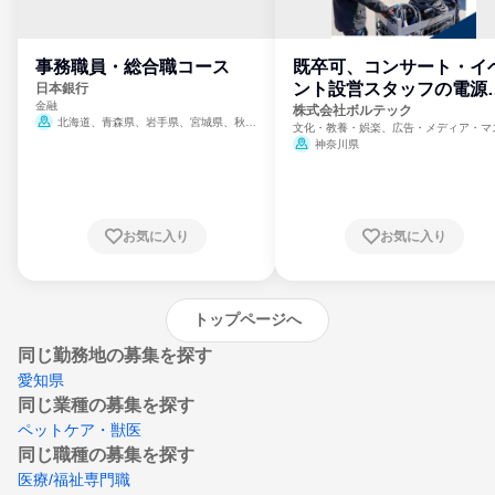
事務職員・総合職コース
既卒可、コンサート・イ
ント設営スタッフの電源
日本銀行
金融
門
株式会社ボルテック
北海道、青森県、岩手県、宮城県、秋田
文化・教養・娯楽、広告・メディア・マ
県、山形県、福島県、茨城県、群馬県、埼玉
ミ、電力・ガス・水道・エネルギー
神奈川県
県、東京都、神奈川県、新潟県、富山県、石
川県、福井県、山梨県、長野県、静岡県、愛
知県、京都府、大阪府、兵庫県、鳥取県、島
根県、岡山県、広島県、山口県、徳島県、香
川県、愛媛県、高知県、福岡県、佐賀県、長
お気に入り
お気に入り
崎県、熊本県、大分県、宮崎県、鹿児島県、
沖縄県
トップページへ
同じ勤務地の募集を探す
愛知県
同じ業種の募集を探す
ペットケア・獣医
同じ職種の募集を探す
医療/福祉専門職