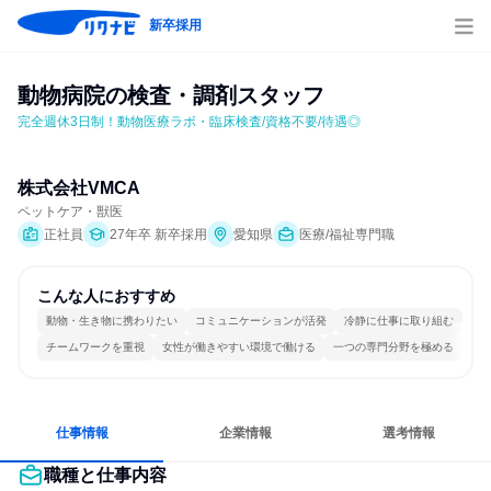
新卒採用
動物病院の検査・調剤スタッフ
完全週休3日制！動物医療ラボ・臨床検査/資格不要/待遇◎
株式会社VMCA
ペットケア・獣医
正社員
27年卒 新卒採用
愛知県
医療/福祉専門職
こんな人におすすめ
動物・生き物に携わりたい
コミュニケーションが活発
冷静に仕事に取り組む
チームワークを重視
女性が働きやすい環境で働ける
一つの専門分野を極める
仕事情報
企業情報
選考情報
職種と仕事内容