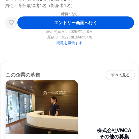
締切：なし
エントリー画面へ行く
表示開始日：2026年1月8日
原稿ID：
9226df10f4df84fa
問題を報告する
この企業の募集
すべて見る
株式会社VMCA
その他の募集