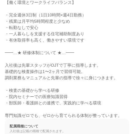
【働く環境とワークライフバランス】

・完全週休3日制（1日10時間×週4日勤務）

・残業は月平均5時間程度と少なめ

・転勤なしで安心

・一人暮らしを支援する住宅補助制度あり

・有休取得率も高く、働きやすい環境です

━━…★ 研修体制について ★…━━

入社後は先輩スタッフがOJTで丁寧に指導します。

基礎的な検査操作は1〜2ヶ月で習得可能。

調剤業務もマニュアルと先輩の指導で徐々に身につきます。

・検査の基礎から学べる研修

・院内セミナーでの医療知識習得

・獣医師・看護師との連携で、実践的に学べる環境

専門知識ゼロでも、ゼロから育てられる体制が整っています。
配属職種について
入社後は記載の職種で配属されます。