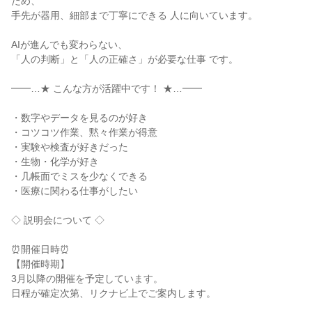
ため、

手先が器用、細部まで丁寧にできる 人に向いています。

AIが進んでも変わらない、

「人の判断」と「人の正確さ」が必要な仕事 です。

━━…★ こんな方が活躍中です！ ★…━━

・数字やデータを見るのが好き

・コツコツ作業、黙々作業が得意

・実験や検査が好きだった

・生物・化学が好き

・几帳面でミスを少なくできる

・医療に関わる仕事がしたい

◇ 説明会について ◇

⏰開催日時⏰

【開催時期】

3月以降の開催を予定しています。

日程が確定次第、リクナビ上でご案内します。
