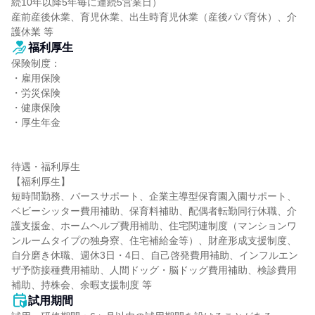
続10年以降5年毎に連続5営業日）

産前産後休業、育児休業、出生時育児休業（産後パパ育休）、介
護休業 等
福利厚生
保険制度：

・雇用保険

・労災保険

・健康保険

・厚生年金

待遇・福利厚生

【福利厚生】

短時間勤務、バースサポート、企業主導型保育園入園サポート、
ベビーシッター費用補助、保育料補助、配偶者転勤同行休職、介
護支援金、ホームヘルプ費用補助、住宅関連制度（マンションワ
ンルームタイプの独身寮、住宅補給金等）、財産形成支援制度、
自分磨き休職、週休3日・4日、自己啓発費用補助、インフルエン
ザ予防接種費用補助、人間ドッグ・脳ドッグ費用補助、検診費用
補助、持株会、余暇支援制度 等
試用期間