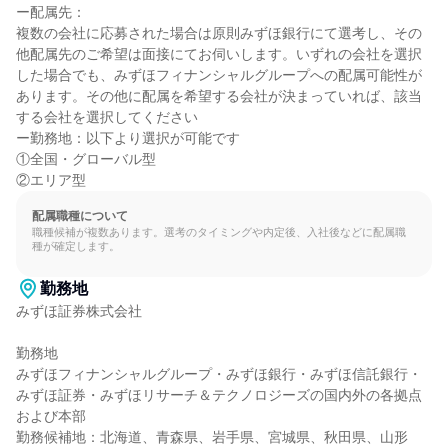
ー配属先：

複数の会社に応募された場合は原則みずほ銀行にて選考し、その
他配属先のご希望は面接にてお伺いします。いずれの会社を選択
した場合でも、みずほフィナンシャルグループへの配属可能性が
あります。その他に配属を希望する会社が決まっていれば、該当
する会社を選択してください

ー勤務地：以下より選択が可能です

①全国・グローバル型

②エリア型
配属職種について
職種候補が複数あります。選考のタイミングや内定後、入社後などに配属職
種が確定します。
勤務地
みずほ証券株式会社

勤務地

みずほフィナンシャルグループ・みずほ銀行・みずほ信託銀行・
みずほ証券・みずほリサーチ＆テクノロジーズの国内外の各拠点
および本部

勤務候補地：北海道、青森県、岩手県、宮城県、秋田県、山形