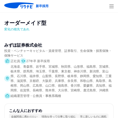
新卒採用
オーダーメイド型
変化の穂先であれ
みずほ証券株式会社
投資・ベンチャーキャピタル・資産管理、証券取引、生命保険・損害保険・
保険サービス
正社員
27年卒 新卒採用
北海道、青森県、岩手県、宮城県、秋田県、山形県、福島県、茨城県、
栃木県、群馬県、埼玉県、千葉県、東京都、神奈川県、新潟県、富山
県、石川県、福井県、山梨県、長野県、岐阜県、静岡県、愛知県、三重
県、滋賀県、京都府、大阪府、兵庫県、奈良県、和歌山県、鳥取県、島
根県、岡山県、広島県、山口県、徳島県、香川県、愛媛県、高知県、福
岡県、佐賀県、長崎県、熊本県、大分県、宮崎県、鹿児島県、沖縄県
組織運営管理・公務員・事務系職種
こんな人におすすめ
金融関係に携わりたい
情熱を持って仕事に取り組む
常に新しいものに挑戦