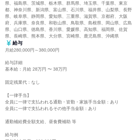
県、福島県、茨城県、栃木県、群馬県、埼玉県、千葉県、東京
都、神奈川県、新潟県、富山県、石川県、福井県、山梨県、長野
県、岐阜県、静岡県、愛知県、三重県、滋賀県、京都府、大阪
府、兵庫県、奈良県、和歌山県、鳥取県、島根県、岡山県、広島
県、山口県、徳島県、香川県、愛媛県、高知県、福岡県、佐賀
県、長崎県、熊本県、大分県、宮崎県、鹿児島県、沖縄県
給与
月給280,000円～380,000円
給与詳細

基本給：月給 28万円 〜 38万円

固定残業代：なし

【一律手当】

全員に一律で支払われる通勤・皆勤・家族手当金額：あり

全員に一律で支払われるその他手当金額：あり

通勤補給費全額支給、昼食費補助 等

給与例
