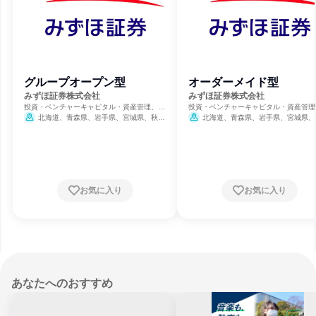
グループオープン型
オーダーメイド型
みずほ証券株式会社
みずほ証券株式会社
投資・ベンチャーキャピタル・資産管理、証
投資・ベンチャーキャピタル・資産管理
券取引、生命保険・損害保険・保険サービス
券取引、生命保険・損害保険・保険サー
北海道、青森県、岩手県、宮城県、秋田
北海道、青森県、岩手県、宮城県、
県、山形県、福島県、茨城県、栃木県、群馬
県、山形県、福島県、茨城県、栃木県、
県、埼玉県、千葉県、東京都、神奈川県、新
県、埼玉県、千葉県、東京都、神奈川県
潟県、富山県、石川県、福井県、山梨県、長
潟県、富山県、石川県、福井県、山梨県
野県、岐阜県、静岡県、愛知県、三重県、滋
野県、岐阜県、静岡県、愛知県、三重県
賀県、京都府、大阪府、兵庫県、奈良県、和
賀県、京都府、大阪府、兵庫県、奈良県
歌山県、鳥取県、島根県、岡山県、広島県、
歌山県、鳥取県、島根県、岡山県、広島
お気に入り
お気に入り
山口県、徳島県、香川県、愛媛県、高知県、
山口県、徳島県、香川県、愛媛県、高知
福岡県、佐賀県、長崎県、熊本県、大分県、
福岡県、佐賀県、長崎県、熊本県、大分
宮崎県、鹿児島県、沖縄県
宮崎県、鹿児島県、沖縄県
あなたへのおすすめ