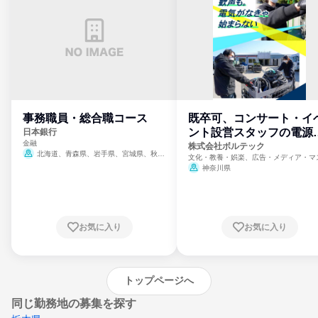
事務職員・総合職コース
既卒可、コンサート・イ
ント設営スタッフの電源
日本銀行
金融
門
株式会社ボルテック
北海道、青森県、岩手県、宮城県、秋田
文化・教養・娯楽、広告・メディア・マ
県、山形県、福島県、茨城県、群馬県、埼玉
ミ、電力・ガス・水道・エネルギー
神奈川県
県、東京都、神奈川県、新潟県、富山県、石
川県、福井県、山梨県、長野県、静岡県、愛
知県、京都府、大阪府、兵庫県、鳥取県、島
根県、岡山県、広島県、山口県、徳島県、香
川県、愛媛県、高知県、福岡県、佐賀県、長
お気に入り
お気に入り
崎県、熊本県、大分県、宮崎県、鹿児島県、
沖縄県
トップページへ
同じ勤務地の募集を探す