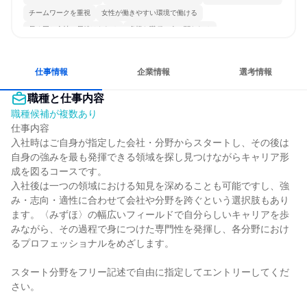
チームワークを重視
女性が働きやすい環境で働ける
長く同じ会社に居続けられる
多様な職種の人と関われる
若手が裁量を持てる環境
仕事情報
企業情報
選考情報
職種と仕事内容
職種候補が複数あり
仕事内容

入社時はご自身が指定した会社・分野からスタートし、その後は
自身の強みを最も発揮できる領域を探し見つけながらキャリア形
成を図るコースです。

入社後は一つの領域における知見を深めることも可能ですし、強
み・志向・適性に合わせて会社や分野を跨ぐという選択肢もあり
ます。〈みずほ〉の幅広いフィールドで自分らしいキャリアを歩
みながら、その過程で身につけた専門性を発揮し、各分野におけ
るプロフェッショナルをめざします。

スタート分野をフリー記述で自由に指定してエントリーしてくだ
さい。
