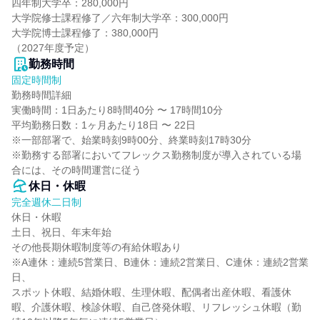
四年制大学卒：280,000円

大学院修士課程修了／六年制大学卒：300,000円

大学院博士課程修了：380,000円

（2027年度予定）
勤務時間
固定時間制
勤務時間詳細

実働時間：1日あたり8時間40分 〜 17時間10分

平均勤務日数：1ヶ月あたり18日 〜 22日

※一部部署で、始業時刻9時00分、終業時刻17時30分

※勤務する部署においてフレックス勤務制度が導入されている場
合には、その時間運営に従う
休日・休暇
完全週休二日制
休日・休暇

土日、祝日、年末年始

その他長期休暇制度等の有給休暇あり

※A連休：連続5営業日、B連休：連続2営業日、C連休：連続2営業
日、

スポット休暇、結婚休暇、生理休暇、配偶者出産休暇、看護休
暇、介護休暇、検診休暇、自己啓発休暇、リフレッシュ休暇（勤