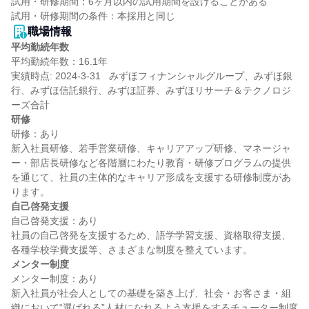
試用・研修期間：6ヶ月以内の試用期間を設けることがある

職場情報
平均勤続年数
平均勤続年数：16.1年

実績時点: 2024-3-31   みずほフィナンシャルグループ、みずほ銀
行、みずほ信託銀行、みずほ証券、みずほリサーチ＆テクノロジ
研修
研修：あり

新入社員研修、若手営業研修、キャリアアップ研修、マネージャ
ー・部店長研修など各階層にわたり教育・研修プログラムの提供
を通じて、社員の主体的なキャリア形成を支援する研修制度があ
自己啓発支援
自己啓発支援：あり

社員の自己啓発を支援するため、語学学習支援、資格取得支援、
メンター制度
メンター制度：あり

新入社員が社会人としての基礎を築き上げ、社会・お客さま・組
織において“選ばれる”人材になれるよう支援をするチューター制度