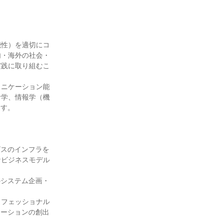
能性）を適切にコ
内・海外の社会・
実践に取り組むこ
ュニケーション能
計学、情報学（機
す。

ビスのインフラを
なビジネスモデル
のシステム企画・
ロフェッショナル
ューションの創出