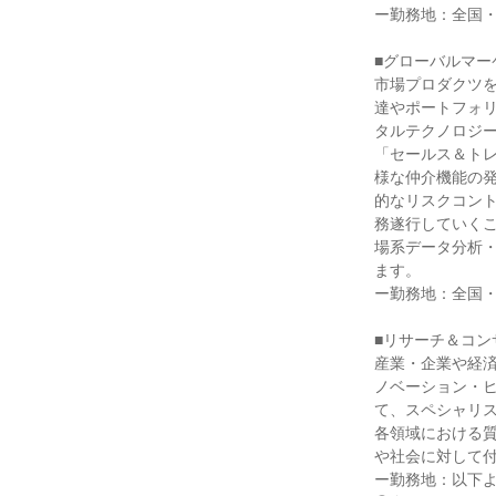
ー勤務地：全国・
■グローバルマー
市場プロダクツ
達やポートフォリ
タルテクノロジー
「セールス＆ト
様な仲介機能の発
的なリスクコント
務遂行していくこ
場系データ分析
ます。

ー勤務地：全国・
■リサーチ＆コン
産業・企業や経
ノベーション・
て、スペシャリス
各領域における
や社会に対して付
ー勤務地：以下よ