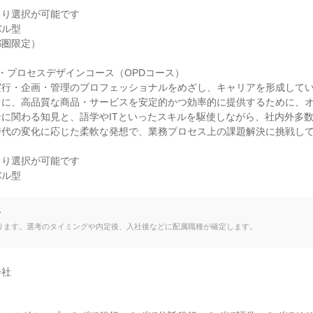
り選択が可能です

ル型

圏限定）

・プロセスデザインコース（OPDコース）

行・企画・管理のプロフェッショナルをめざし、キャリアを形成してい
まに、高品質な商品・サービスを安定的かつ効率的に提供するために、
に関わる知見と、語学やITといったスキルを駆使しながら、社内外多
時代の変化に応じた柔軟な発想で、業務プロセス上の課題解決に挑戦し
り選択が可能です

ル型

て
ります。選考のタイミングや内定後、入社後などに配属職種が確定します。
社
