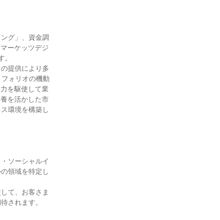
ィング」、資金調
「マーケッツデジ
。

トの提供により多
トフォリオの機動
学力を駆使して業
素養を活かした市
ネス環境を構築し
ィ・ソーシャルイ
かの領域を特定し
使して、お客さま
待されます。
