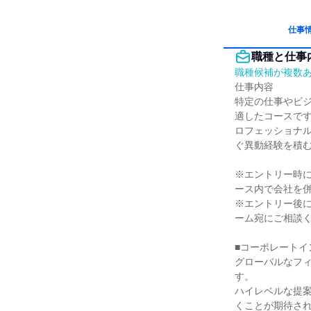
仕事
職種と仕事
職種候補が複数
仕事内容

特定の仕事やビ
適したコースで
ロフェッショナ
ぐ異動経験を積む
※エントリー時
ース内で会社を併
※エントリー後
ーム宛にご相談く
■コーポレートイ
グローバルなフ
す。

ハイレベルな提
くことが期待され