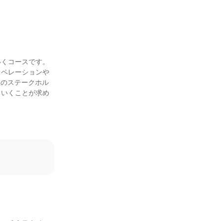
くコースです。

オペレーションや
数のステークホル
ていくことが求め