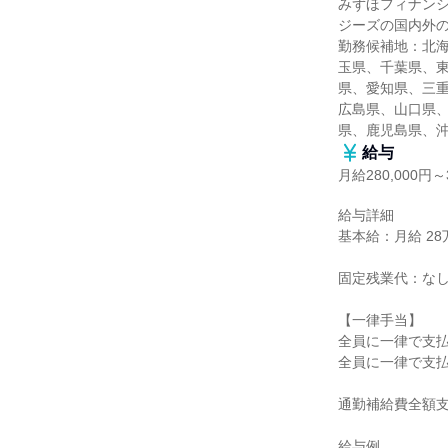
みずほフィナン
ジーズの国内外の
勤務候補地：北
玉県、千葉県、
県、愛知県、三
広島県、山口県
県、鹿児島県、
給与
月給280,000円～3
給与詳細

基本給：月給 28万
固定残業代：なし
【一律手当】

全員に一律で支払
全員に一律で支払
通勤補給費全額支
給与例
