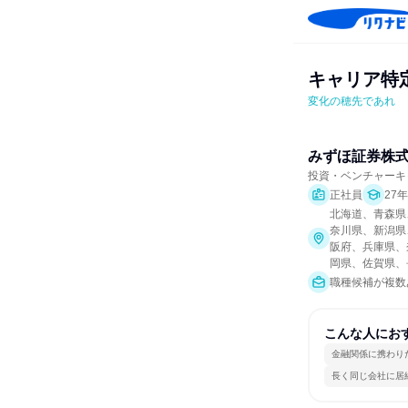
キャリア特
変化の穂先であれ
みずほ証券株
投資・ベンチャーキ
正社員
27
北海道、青森県
奈川県、新潟県
阪府、兵庫県、
岡県、佐賀県、
職種候補が複数
こんな人にお
金融関係に携わり
長く同じ会社に居