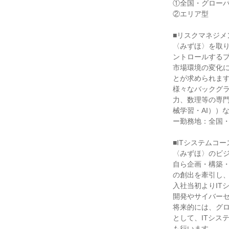
①全国・グローバ
②エリア型

■リスクマネジメ
〈みずほ〉を取
ントロールする
市場環境の変化
とが求められます
様々なバックグ
力、数理等の専
械学習・AI））
ー勤務地：全国・
■ITシステムコース
〈みずほ〉のビジ
自ら企画・構築
の創出を牽引し、
入社当初よりIT
開発やサイバーセ
将来的には、グ
として、ITシス
も行います。
