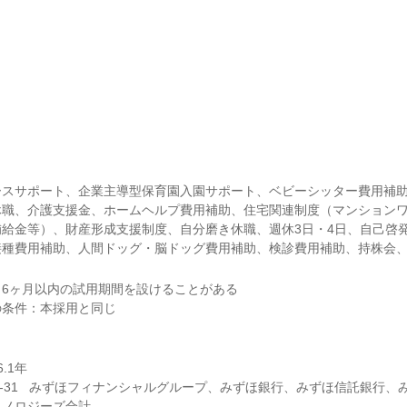
ースサポート、企業主導型保育園入園サポート、ベビーシッター費用補
休職、介護支援金、ホームヘルプ費用補助、住宅関連制度（マンション
給金等）、財産形成支援制度、自分磨き休職、週休3日・4日、自己啓
接種費用補助、人間ドッグ・脳ドッグ費用補助、検診費用補助、持株会、
6ヶ月以内の試用期間を設けることがある

1年

4-3-31   みずほフィナンシャルグループ、みずほ銀行、みずほ信託銀行