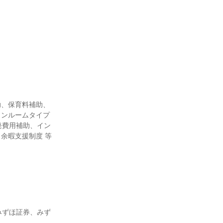
助、保育料補助、
ワンルームタイプ
発費用補助、イン
余暇支援制度 等
、みずほ証券、みず