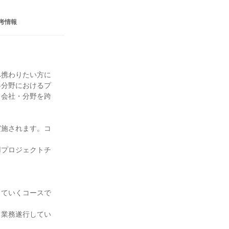
考情報
へ携わりたい方に
各分野におけるプ
、会社・分野を跨
実施されます。コ
用プロジェクトチ
していくコースで
て業務遂行してい