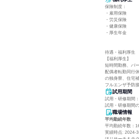
保険制度：

・雇用保険

・労災保険

・健康保険

・厚生年金

待遇・福利厚生

【福利厚生】

短時間勤務、バ
配偶者転勤同行
の独身寮、住宅補
フルエンザ予防
試用期間
試用・研修期間：
職場情報
平均勤続年数
平均勤続年数：16.
実績時点: 202