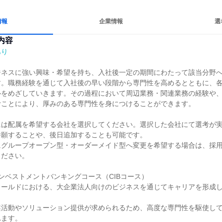
情報
企業情報
選
内容
あり
ジネスに強い興味・希望を持ち、入社後一定の期間にわたって該当分野
す。職務経験を通じて入社後の早い段階から専門性を高めるとともに、
ルをめざしていきます。その過程において周辺業務・関連業務の経験や
ことにより、厚みのある専門性を身につけることができます。

には配属を希望する会社を選択してください。選択した会社にて選考が
願することや、後日追加することも可能です。

にグループオープン型・オーダーメイド型へ変更を希望する場合は、採
ださい。

ンベストメントバンキングコース（CIBコース）

ィールドにおける、大企業法人向けのビジネスを通じてキャリアを形成
案活動やソリューション提供が求められるため、高度な専門性を駆使し
ます。
