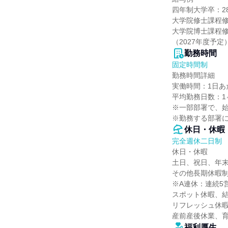
四年制大学卒：280
大学院修士課程修了
大学院博士課程修了：
（2027年度予定
勤務時間
固定時間制
勤務時間詳細

実働時間：1日あたり
平均勤務日数：1ヶ
※一部部署で、始業
※勤務する部署
休日・休暇
完全週休二日制
休日・休暇

土日、祝日、年末
その他長期休暇制
※A連休：連続5
スポット休暇、
リフレッシュ休暇
産前産後休業、育
福利厚生