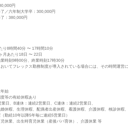
,000円

／六年制大学卒：300,000円

380,000円

）
8時間40分 〜 17時間10分

月あたり18日 〜 22日

時刻9時00分、終業時刻17時30分

においてフレックス勤務制度が導入されている場合には、その時間運営
年始

度等の有給休暇あり

営業日、B連休：連続2営業日、C連休：連続2営業日、

結婚休暇、生理休暇、配偶者出産休暇、看護休暇、介護休暇、検診休暇
（勤続10年以降5年毎に連続5営業日）

児休業、出生時育児休業（産後パパ育休）、介護休業 等