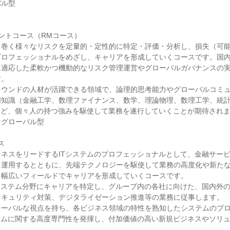
ル型

ントコース（RMコース）

り巻く様々なリスクを定量的・定性的に特定・評価・分析し、損失（可
プロフェッショナルをめざし、キャリアを形成していくコースです。国
に適応した柔軟かつ機動的なリスク管理運営やグローバルガバナンスの
。

ラウンドの人材が活躍できる領域で、論理的思考能力やグローバルコミ
門知識（金融工学、数理ファイナンス、数学、理論物理、数理工学、統
など、個々人の持つ強みを駆使して業務を遂行していくことが期待されま
グローバル型



ネスをリードするITシステムのプロフェッショナルとして、金融サー
・運用するとともに、先端テクノロジーを駆使して業務の高度化や新た
幅広いフィールドでキャリアを形成していくコースです。

システム分野にキャリアを特定し、グループ内の各社に向けた、国内外
キュリティ対策、デジタライゼーション推進等の業務に従事します。

ローバルな視点を持ち、各ビジネス領域の特性を熟知したシステムのプ
テムに関する高度専門性を発揮し、付加価値の高い新規ビジネスやソリ