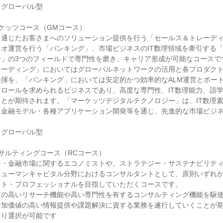
グローバル型

ケッツコース（GMコース）

を通じたお客さまへのソリューション提供を行う「セールス＆トレーデ
オ運営を行う「バンキング」、市場ビジネスのIT数理領域を牽引する
」の3つのフィールドで専門性を磨き、キャリア形成が可能なコースです
レーディング」においてはグローバルネットワークの活用と各プロダク
揮を、「バンキング」においては安定的かつ効率的なALM運営とポー
ロールを求められるビジネスであり、高度な専門性、IT数理能力、語
とが期待されます。「マーケッツデジタルテクノロジー」は、IT数理
・金融モデル・各種アプリケーション開発等を通じ、先進的な市場ビジ
グローバル型

サルティングコース（RCコース）

済・金融市場に関するエコノミストや、ストラテジー・サステナビリテ
ヒューマンキャピタル分野におけるコンサルタントとして、原則いずれ
ト・プロフェッショナルを目指していただくコースです。

質の高いリサーチ機能や高い専門性を有するコンサルティング機能を駆
加価値の高い情報提供や課題解決に資する業務を遂行していくことが期
り選択が可能です
