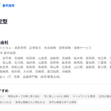
新卒採用
定型
式会社
ャピタル・資産管理、証券取引、生命保険・損害保険・保険サービス
年卒 新卒採用
、岩手県、宮城県、秋田県、山形県、福島県、茨城県、栃木県、群馬県、埼玉県、
、富山県、石川県、福井県、山梨県、長野県、岐阜県、静岡県、愛知県、三重県、
奈良県、和歌山県、鳥取県、島根県、岡山県、広島県、山口県、徳島県、香川県、
長崎県、熊本県、大分県、宮崎県、鹿児島県、沖縄県
あり（IT、営業、金融専門職、経営/事業企画）
すすめ
たい
情熱を持って仕事に取り組む
常に新しいものに挑戦
チームワークを重視
女性が働
続けられる
多様な職種の人と関われる
若手が裁量を持てる環境