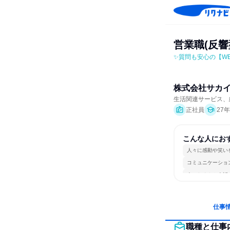
営業職(反
✨質問も安心の【W
株式会社サカ
生活関連サービス、
正社員
27
こんな人にお
人々に感動や笑い
コミュニケーショ
人とたくさん会話
仕事
職種と仕事