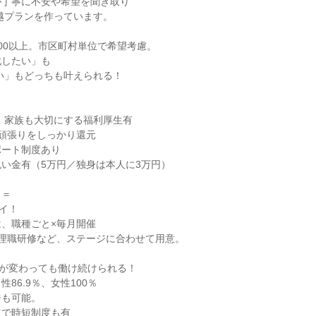
丁寧に不安や希望を聞き取り

200以上。市区町村単位で希望考慮。

したい」も

頑張りをしっかり還元

ート制度あり

い金有（5万円／独身は本人に3万円）

＝

イ！

、職種ごと×毎月開催

理職研修など、ステージに合わせて用意。

が変わっても働け続けられる！

86.9％、女性100％

も可能。

立で時短制度も有