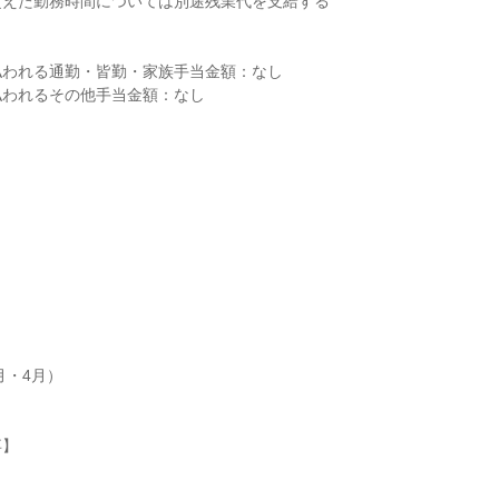
えた勤務時間については別途残業代を支給する

われる通勤・皆勤・家族手当金額：なし

われるその他手当金額：なし

月・4月）

】
