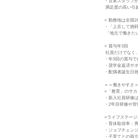
・営業スタッフが
 満足度の高い引越プランを作っています。

⭐ 勤務地は全国
・「上京して挑戦
 「地元で働きたい」もどっちも叶えられる！

⭐ 賞与年3回

 社員だけでなく、家族も大切にする福利厚生有

・年3回の賞与で
・奨学金返済サポ
・配偶者誕生日祝
＝＝働きやすさ＝
⭐「教育」のサカ
・新入社員研修は
・2年目研修や管
⭐ライフステージ
・育休取得率：男性
・ジョブチェンジ
・子育てとの両