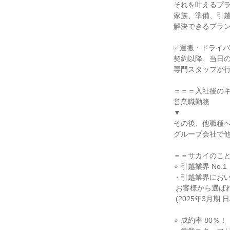
それを叶えるプラ
家族、準備、引越
解決できるプラン
✅運搬・ドライバ
契約以降、当日の
専門スタッフが行
＝＝＝入社後のキ
営業職勤務

▼

その後、他職種へ
グループ会社で他
＝＝サカイのこと
⭐ 引越業界 No.1！
・引越業界において
 お客様から選ばれています。

 (2025年3月期 日本流通新聞調べ)

⭐ 成約率 80％！
