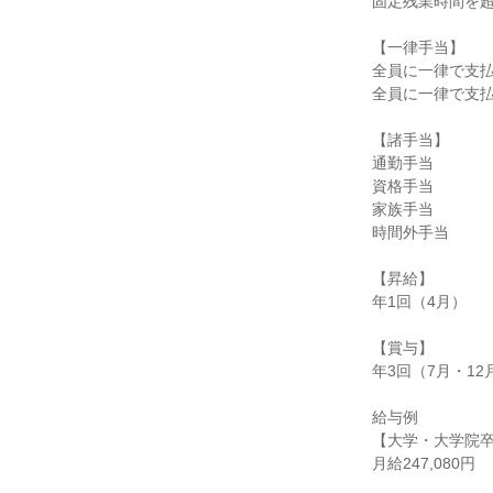
固定残業時間を超
【一律手当】

全員に一律で支払
全員に一律で支払
【諸手当】

通勤手当

資格手当

家族手当

時間外手当

【昇給】

年1回（4月）

【賞与】

年3回（7月・12
給与例

【大学・大学院卒
月給247,080円
