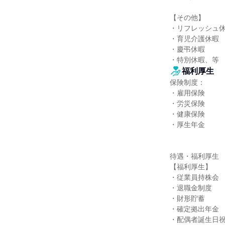
【その他】

・リフレッシュ休
・育児介護休暇

・慶弔休暇

・特別休暇、等
福利厚生
保険制度：

・雇用保険

・労災保険

・健康保険

・厚生年金

待遇・福利厚生

【福利厚生】

・従業員持株会

・退職金制度

・財形貯蓄

・確定拠出年金

・配偶者誕生日祝