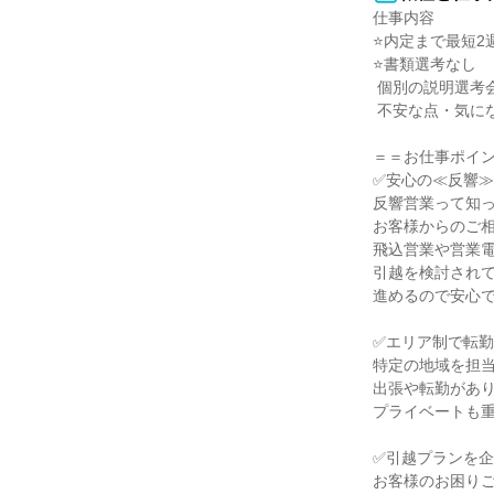
仕事内容

⭐内定まで最短2週
⭐書類選考なし

 個別の説明選考会からスタートなので

 不安な点・気になる点を解消して選考できます！

＝＝お仕事ポイン
✅安心の≪反響≫
反響営業って知っ
お客様からのご相
飛込営業や営業電
引越を検討されて
進めるので安心で
✅エリア制で転勤
特定の地域を担当
出張や転勤があり
プライベートも重
✅引越プランを企
お客様のお困りご