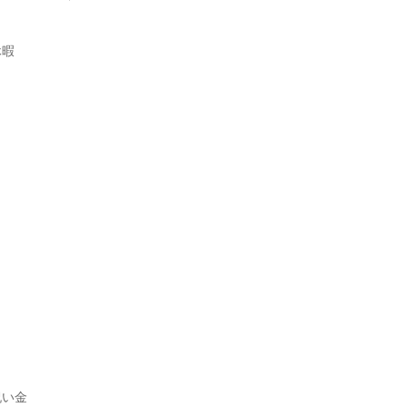
暇

い金
