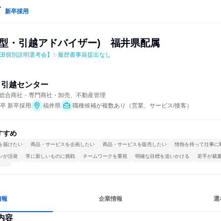
新卒採用
響型・引越アドバイザー)　福井県配属
EB個別説明選考会】✨履歴書事前提出なし
イ引越センター
総合商社・専門商社・卸売、不動産管理
年卒 新卒採用
福井県
職種候補が複数あり（営業、サービス/接客）
すすめ
を届けたい
商品・サービスを企画したい
商品・サービスを販売したい
情熱を持って仕事に
ンが活発
常に新しいものに挑戦
チームワークを重視
明確な目標を追いかける
若手が裁
する
情報
企業情報
選
内容