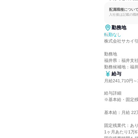
配属職種につい
入社後は記載の職
勤務地
転勤なし
株式会社サカイ引
勤務地

福井県：福井支社
勤務候補地：福
給与
月給241,710円～2
給与詳細

※基本給・固定残
基本給：月給 22万5
固定残業代：あり
1ヶ月あたり1万6