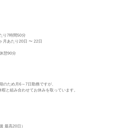


り7時間50分

月あたり20日 〜 22日

休憩90分
期のため月6～7日勤務ですが、

 最高20日）
