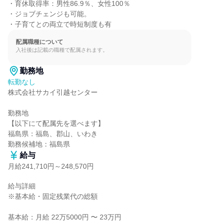
・育休取得率：男性86.9％、女性100％

・ジョブチェンジも可能。

・子育てとの両立で時短制度も有
配属職種について
入社後は記載の職種で配属されます。
勤務地
転勤なし
株式会社サカイ引越センター

勤務地

【以下にて配属先を選べます】

福島県：福島、郡山、いわき

勤務候補地：福島県
給与
月給241,710円～248,570円
給与詳細

※基本給・固定残業代の総額

基本給：月給 22万5000円 〜 23万円
