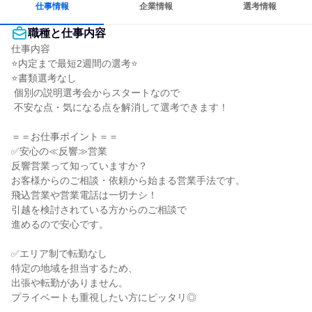
仕事情報
企業情報
選考情報
職種と仕事内容
仕事内容

⭐内定まで最短2週間の選考⭐

⭐書類選考なし

 個別の説明選考会からスタートなので

 不安な点・気になる点を解消して選考できます！

＝＝お仕事ポイント＝＝

✅安心の≪反響≫営業

反響営業って知っていますか？

お客様からのご相談・依頼から始まる営業手法です。

飛込営業や営業電話は一切ナシ！

引越を検討されている方からのご相談で

進めるので安心です。

✅エリア制で転勤なし

特定の地域を担当するため、

出張や転勤がありません。

プライベートも重視したい方にピッタリ◎
