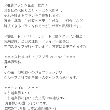
✅引越プランを企画・提案！

お客様のお困りごと・不安をお聞きし、

それを叶えるプランをご提案します。

家族、準備、引越時の不安、引越先、ご料金、など

解決できるプランを作るのが、仕事の醍醐味です。

✅運搬・ドライバー・サポートは他スタッフが担当！

契約以降、当日の運搬・ドライバー業務は

専門スタッフが行っています。営業に集中できます◎

＝＝＝入社後のキャリアプランについて＝＝＝

営業職勤務

▼

その後、他職種へのジョブチェンジや、

グループ会社で他事業へのチャンスもあります。

＝＝サカイのこと＝＝

⭐ 引越業界 No.1！

・引越業界において売上高12年連続No.1

 お客様から選ばれています。

 (2025年3月期 日本流通新聞調べ)
