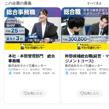
この企業の募集
すべて見る
本社・本部管理部門 総合
幹部候補総合職(経営・
事務職
ジメントコース)
株式会社サカイ引越センター
株式会社サカイ引越センター
生活関連サービス、総合商社・専門商社・卸
生活関連サービス、総合商社・専門商社
売、不動産管理
売、不動産管理
宮城県、東京都、愛知県、大阪府、福岡
北海道、青森県、岩手県、宮城県、
県
県、山形県、福島県、茨城県、栃木県、
県、埼玉県、千葉県、東京都、神奈川県
潟県、富山県、石川県、福井県、山梨県
野県、岐阜県、静岡県、愛知県、三重県
賀県、京都府、大阪府、兵庫県、奈良県
お気に入り
お気に入り
歌山県、鳥取県、島根県、岡山県、広島
山口県、徳島県、香川県、愛媛県、高知
福岡県、佐賀県、長崎県、熊本県、大分
宮崎県、鹿児島県、沖縄県