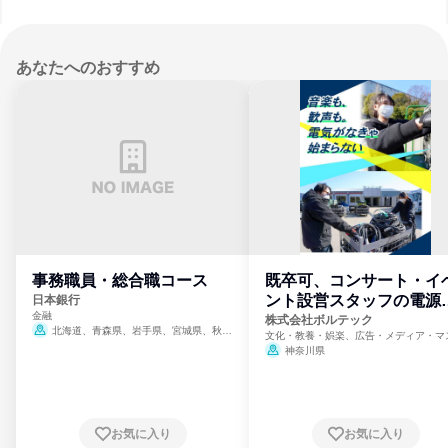
あなたへのおすすめ
事務職員・総合職コース
既卒可、コンサート・イ
ント設営スタッフの電源
日本銀行
金融
門
株式会社ボルテック
北海道、青森県、岩手県、宮城県、秋田
文化・教養・娯楽、広告・メディア・マ
県、山形県、福島県、茨城県、群馬県、埼玉
ミ、電力・ガス・水道・エネルギー
神奈川県
県、東京都、神奈川県、新潟県、富山県、石
川県、福井県、山梨県、長野県、静岡県、愛
知県、京都府、大阪府、兵庫県、鳥取県、島
根県、岡山県、広島県、山口県、徳島県、香
川県、愛媛県、高知県、福岡県、佐賀県、長
お気に入り
お気に入り
崎県、熊本県、大分県、宮崎県、鹿児島県、