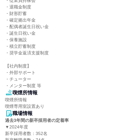
・従業員持株会

・退職金制度

・財形貯蓄

・確定拠出年金

・配偶者誕生日祝い金

・誕生日祝い金

・保養施設

・積立貯蓄制度

・奨学金返済支援制度

【社内制度】

・外部サポート

・チューター

・メンター制度 等
喫煙所情報
喫煙所情報

喫煙専用室設置あり
職場情報
過去3年間の新卒採用者の定着率
▼2024年度

新卒採用者数：352名
