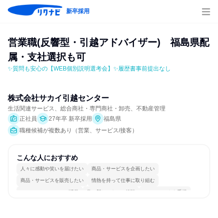
新卒採用
営業職(反響型・引越アドバイザー)　福島県配
属・支社選択も可
✨質問も安心の【WEB個別説明選考会】✨履歴書事前提出なし
株式会社サカイ引越センター
生活関連サービス、総合商社・専門商社・卸売、不動産管理
正社員
27年卒 新卒採用
福島県
職種候補が複数あり（営業、サービス/接客）
こんな人におすすめ
人々に感動や笑いを届けたい
商品・サービスを企画したい
商品・サービスを販売したい
情熱を持って仕事に取り組む
コミュニケーションが活発
常に新しいものに挑戦
チームワークを重視
明確な目標を追いかける
若手が裁量を持てる環境
人とたくさん会話する