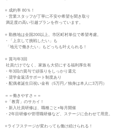
⭐ 成約率 80％！

・営業スタッフが丁寧に不安や希望を聞き取り

 満足度の高い引越プランを作っています。

⭐ 勤務地は全国200以上。市区町村単位で希望考慮。

・「上京して挑戦したい」も

 「地元で働きたい」もどっちも叶えられる！

⭐ 賞与年3回

 社員だけでなく、家族も大切にする福利厚生有

・年3回の賞与で頑張りをしっかり還元

・奨学金返済サポート制度あり

・配偶者誕生日祝い金有（5万円／独身は本人に3万円）

＝＝働きやすさ＝＝

⭐「教育」のサカイ！

・新入社員研修は、職種ごと×毎月開催

・2年目研修や管理職研修など、ステージに合わせて用意。

⭐ライフステージが変わっても働け続けられる！
