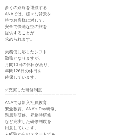
多くの路線を運航する

ANAでは、様々な背景を

持つお客様に対して、

安全で快適な空の旅を

提供することが

求められます。

乗務便に応じたシフト

勤務となりますが、

月間10日の休日があり、

年間126日の休日を

確保しています。

✅充実した研修制度

￣￣￣￣￣￣￣￣￣￣￣￣￣￣￣￣￣

ANAでは新入社員教育、

安全教育、ANA's Day研修、

階層別研修、昇格時研修

など充実した研修制度を

用意しています。

未経験からのスタートでも、
