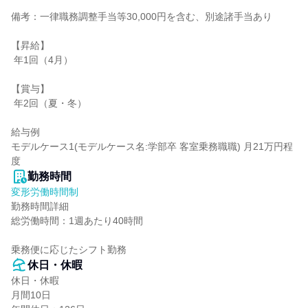
備考：一律職務調整手当等30,000円を含む、別途諸手当あり

【昇給】

 年1回（4月）

【賞与】

 年2回（夏・冬）

給与例

モデルケース1(モデルケース名:学部卒 客室乗務職職) 月21万円程
度
勤務時間
変形労働時間制
勤務時間詳細

総労働時間：1週あたり40時間

乗務便に応じたシフト勤務
休日・休暇
休日・休暇

月間10日
