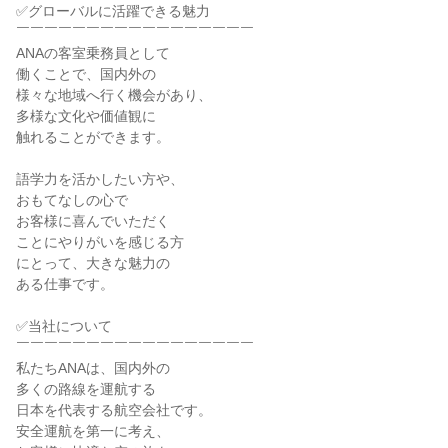
✅グローバルに活躍できる魅力

￣￣￣￣￣￣￣￣￣￣￣￣￣￣￣￣￣

ANAの客室乗務員として

働くことで、国内外の

様々な地域へ行く機会があり、

多様な文化や価値観に

触れることができます。

語学力を活かしたい方や、

おもてなしの心で

お客様に喜んでいただく

ことにやりがいを感じる方

にとって、大きな魅力の

ある仕事です。

✅当社について

￣￣￣￣￣￣￣￣￣￣￣￣￣￣￣￣￣

私たちANAは、国内外の

多くの路線を運航する

日本を代表する航空会社です。

安全運航を第一に考え、
