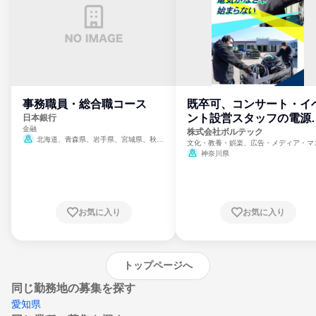
事務職員・総合職コース
既卒可、コンサート・イ
ント設営スタッフの電源
日本銀行
金融
門
株式会社ボルテック
北海道、青森県、岩手県、宮城県、秋田
文化・教養・娯楽、広告・メディア・マ
県、山形県、福島県、茨城県、群馬県、埼玉
ミ、電力・ガス・水道・エネルギー
神奈川県
県、東京都、神奈川県、新潟県、富山県、石
川県、福井県、山梨県、長野県、静岡県、愛
知県、京都府、大阪府、兵庫県、鳥取県、島
根県、岡山県、広島県、山口県、徳島県、香
川県、愛媛県、高知県、福岡県、佐賀県、長
お気に入り
お気に入り
崎県、熊本県、大分県、宮崎県、鹿児島県、
沖縄県
トップページへ
同じ勤務地の募集を探す
愛知県