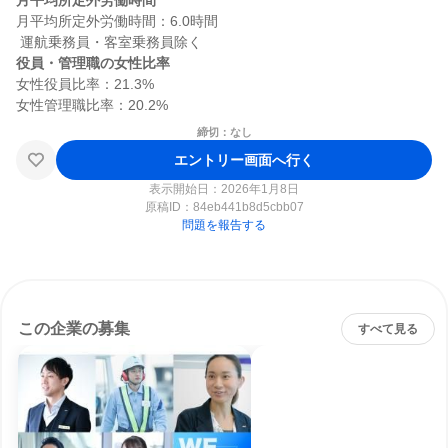
月平均所定外労働時間
月平均所定外労働時間：6.0時間

役員・管理職の女性比率
女性役員比率：21.3%

締切：なし
エントリー画面へ行く
表示開始日：2026年1月8日
原稿ID：
84eb441b8d5cbb07
問題を報告する
この企業の募集
すべて見る