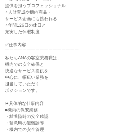
提供を担うプロフェッショナル

⭐人財育成や機内商品・

サービス企画にも携われる

⭐年間126日の休日と

充実した休暇制度

✅仕事内容

￣￣￣￣￣￣￣￣￣￣￣￣￣￣￣￣￣

私たちANAの客室乗務職は、

機内での安全確保と

快適なサービス提供を

中心に、幅広い業務を

担当していただく

ポジションです。

⏩具体的な仕事内容

■機内の保安業務

・離着陸時の安全確認

・緊急時の避難誘導

・機内での安全管理
