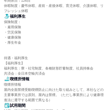
年間休日：126日

休暇制度：慶弔休暇、産前・産後休暇、育児休暇、介護休暇、リ
フレッシュ休暇
福利厚生
保険制度：

・雇用保険

・労災保険

・健康保険

・厚生年金

待遇・福利厚生

【福利厚生】

福利厚生：寮・社宅制度、各種財形貯蓄制度、社員持株会

共済会：全日本空輸共済会
喫煙所情報
喫煙所情報

屋内全面禁煙受動喫煙防止に向けた取り組みとして、本社などの
主要事業所では原則、屋内は禁煙。（ただし事業所により健康増
進法に遵守する範囲で異なる）
試用期間