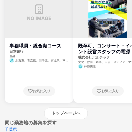
事務職員・総合職コース
既卒可、コンサート・イ
ント設営スタッフの電源
日本銀行
金融
門
株式会社ボルテック
北海道、青森県、岩手県、宮城県、秋田
文化・教養・娯楽、広告・メディア・マ
県、山形県、福島県、茨城県、群馬県、埼玉
ミ、電力・ガス・水道・エネルギー
神奈川県
県、東京都、神奈川県、新潟県、富山県、石
川県、福井県、山梨県、長野県、静岡県、愛
知県、京都府、大阪府、兵庫県、鳥取県、島
根県、岡山県、広島県、山口県、徳島県、香
川県、愛媛県、高知県、福岡県、佐賀県、長
お気に入り
お気に入り
崎県、熊本県、大分県、宮崎県、鹿児島県、
沖縄県
トップページへ
同じ勤務地の募集を探す
千葉県