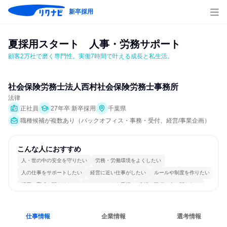
新卒採用
夏採用スタート　人事・労務サポート
顧客2万社で磨く専門性。実働7時間で叶える成長と私生活。
社会保険労務士法人西村社会保険労務士事務所
法律
正社員
27年卒 新卒採用
千葉県
職種候補が複数あり（バックオフィス・事務・受付、経営/事業企画）
こんな人におすすめ
人・世の中の安全を守りたい
労務・労働環境をよくしたい
人の仕事をサポートしたい
経営に近い仕事がしたい
ルールや制度を作りたい
採用・育成に関わりたい
チームワークを重視
多様な職種の人と関われる
一つの専門分野を極める
目標に追われず働ける
仕事情報
企業情報
選考情報