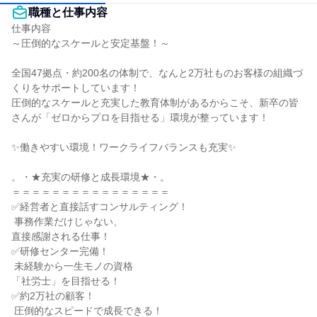
職種と仕事内容
仕事内容

～圧倒的なスケールと安定基盤！～

全国47拠点・約200名の体制で、なんと2万社ものお客様の組織づ
くりをサポートしています！

圧倒的なスケールと充実した教育体制があるからこそ、新卒の皆
さんが「ゼロからプロを目指せる」環境が整っています！

✨働きやすい環境！ワークライフバランスも充実✨

。・★充実の研修と成長環境★・。

＝＝＝＝＝＝＝＝＝＝＝＝＝＝＝＝

✅経営者と直接話すコンサルティング！

 事務作業だけじゃない、

直接感謝される仕事！

✅研修センター完備！

 未経験から一生モノの資格

「社労士」を目指せる！

✅約2万社の顧客！

 圧倒的なスピードで成長できる！
