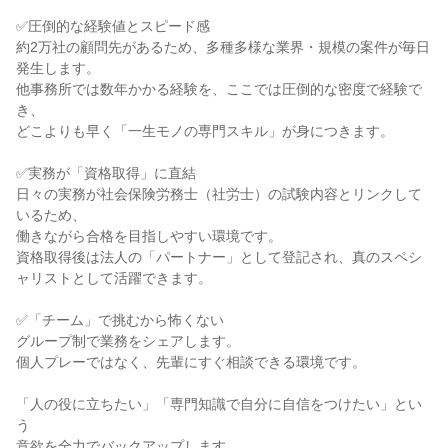
✅圧倒的な経験値とスピード感

約2万社の顧問先があるため、多種多様な業界・規模の案件が毎日
発生します。

他事務所では数年かかる経験を、ここでは圧倒的な密度で経験で
き、

どこよりも早く「一生モノの専門スキル」が身につきます。

✅実務が「資格取得」に直結

日々の実務が社会保険労務士（社労士）の試験内容とリンクして
いるため、

働きながら合格を目指しやすい環境です。

資格取得後は法人の「パートナー」として登記され、真のスペシ
ャリストとして活躍できます。

✅「チーム」で挑むから怖くない

グループ制で業務をシェアします。

個人プレーではなく、先輩にすぐ相談できる環境です。

「人の役に立ちたい」「専門知識で自分に自信をつけたい」とい
う

意欲を全力でバックアップします。
