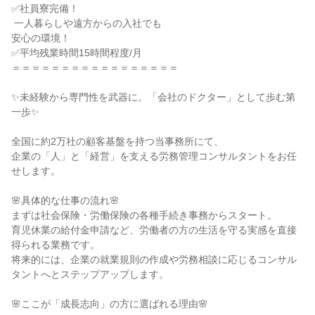
✅社員寮完備！

 一人暮らしや遠方からの入社でも

安心の環境！

✅平均残業時間15時間程度/月

＝＝＝＝＝＝＝＝＝＝＝＝＝＝＝＝＝

✨未経験から専門性を武器に。「会社のドクター」として歩む第
一歩✨

全国に約2万社の顧客基盤を持つ当事務所にて、

企業の「人」と「経営」を支える労務管理コンサルタントをお任
せします。

🌸具体的な仕事の流れ🌸

まずは社会保険・労働保険の各種手続き事務からスタート。

育児休業の給付金申請など、労働者の方の生活を守る実感を直接
得られる業務です。

将来的には、企業の就業規則の作成や労務相談に応じるコンサル
タントへとステップアップします。

🌸ここが「成長志向」の方に選ばれる理由🌸
