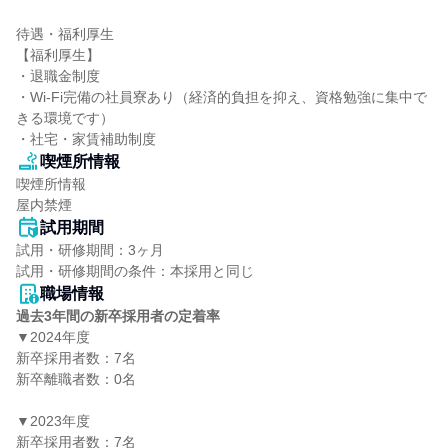
待遇・福利厚生

【福利厚生】

・退職金制度

・Wi-Fi完備の社員寮あり（経済的負担を抑え、資格勉強に集中で
きる環境です）

・社宅・家賃補助制度
喫煙所情報
喫煙所情報

屋内禁煙
試用期間
試用・研修期間：3ヶ月

職場情報
過去3年間の新卒採用者の定着率
▼2024年度

新卒採用者数：7名

新卒離職者数：0名

▼2023年度

新卒採用者数：7名
