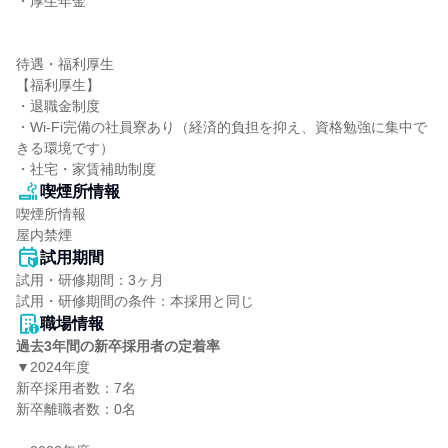
・厚生年金

待遇・福利厚生

【福利厚生】

・退職金制度

・Wi-Fi完備の社員寮あり（経済的負担を抑え、資格勉強に集中で
きる環境です）

・社宅・家賃補助制度
喫煙所情報
喫煙所情報

屋内禁煙
試用期間
試用・研修期間：3ヶ月

職場情報
過去3年間の新卒採用者の定着率
▼2024年度

新卒採用者数：7名

新卒離職者数：0名
