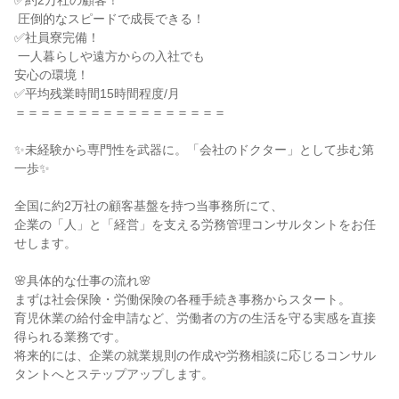
✅約2万社の顧客！

 圧倒的なスピードで成長できる！

✅社員寮完備！

 一人暮らしや遠方からの入社でも

安心の環境！

✅平均残業時間15時間程度/月

＝＝＝＝＝＝＝＝＝＝＝＝＝＝＝＝＝

✨未経験から専門性を武器に。「会社のドクター」として歩む第
一歩✨

全国に約2万社の顧客基盤を持つ当事務所にて、

企業の「人」と「経営」を支える労務管理コンサルタントをお任
せします。

🌸具体的な仕事の流れ🌸

まずは社会保険・労働保険の各種手続き事務からスタート。

育児休業の給付金申請など、労働者の方の生活を守る実感を直接
得られる業務です。

将来的には、企業の就業規則の作成や労務相談に応じるコンサル
タントへとステップアップします。
