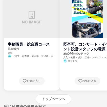
事務職員・総合職コース
既卒可、コンサート・イ
ント設営スタッフの電源
日本銀行
金融
門
株式会社ボルテック
北海道、青森県、岩手県、宮城県、秋田
文化・教養・娯楽、広告・メディア・マ
県、山形県、福島県、茨城県、群馬県、埼玉
ミ、電力・ガス・水道・エネルギー
神奈川県
県、東京都、神奈川県、新潟県、富山県、石
川県、福井県、山梨県、長野県、静岡県、愛
知県、京都府、大阪府、兵庫県、鳥取県、島
根県、岡山県、広島県、山口県、徳島県、香
川県、愛媛県、高知県、福岡県、佐賀県、長
お気に入り
お気に入り
崎県、熊本県、大分県、宮崎県、鹿児島県、
沖縄県
トップページへ
同じ勤務地の募集を探す