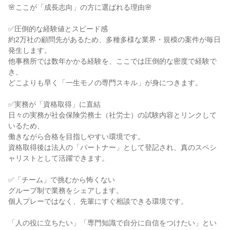
🌸ここが「成長志向」の方に選ばれる理由🌸

✅圧倒的な経験値とスピード感

約2万社の顧問先があるため、多種多様な業界・規模の案件が毎日
発生します。

他事務所では数年かかる経験を、ここでは圧倒的な密度で経験で
き、

どこよりも早く「一生モノの専門スキル」が身につきます。

✅実務が「資格取得」に直結

日々の実務が社会保険労務士（社労士）の試験内容とリンクして
いるため、

働きながら合格を目指しやすい環境です。

資格取得後は法人の「パートナー」として登記され、真のスペシ
ャリストとして活躍できます。

✅「チーム」で挑むから怖くない

グループ制で業務をシェアします。

個人プレーではなく、先輩にすぐ相談できる環境です。

「人の役に立ちたい」「専門知識で自分に自信をつけたい」とい