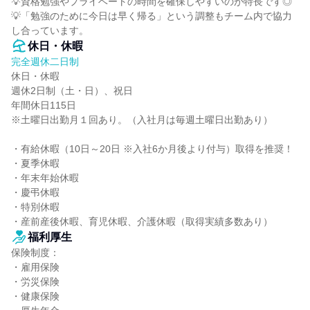
💡資格勉強やプライベートの時間を確保しやすいのが特長です◎

💡「勉強のために今日は早く帰る」という調整もチーム内で協力
し合っています。
休日・休暇
完全週休二日制
休日・休暇

週休2日制（土・日）、祝日

年間休日115日

※土曜日出勤月１回あり。（入社月は毎週土曜日出勤あり）

・有給休暇（10日～20日 ※入社6か月後より付与）取得を推奨！

・夏季休暇

・年末年始休暇

・慶弔休暇

・特別休暇

・産前産後休暇、育児休暇、介護休暇（取得実績多数あり）
福利厚生
保険制度：

・雇用保険

・労災保険

・健康保険
