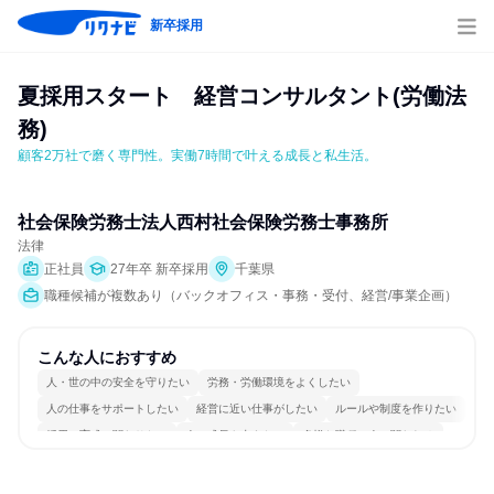
新卒採用
夏採用スタート　経営コンサルタント(労働法
務)
顧客2万社で磨く専門性。実働7時間で叶える成長と私生活。
社会保険労務士法人西村社会保険労務士事務所
法律
正社員
27年卒 新卒採用
千葉県
職種候補が複数あり（バックオフィス・事務・受付、経営/事業企画）
こんな人におすすめ
人・世の中の安全を守りたい
労務・労働環境をよくしたい
人の仕事をサポートしたい
経営に近い仕事がしたい
ルールや制度を作りたい
採用・育成に関わりたい
人の成長を支えたい
多様な職種の人と関われる
一つの専門分野を極める
若手が裁量を持てる環境