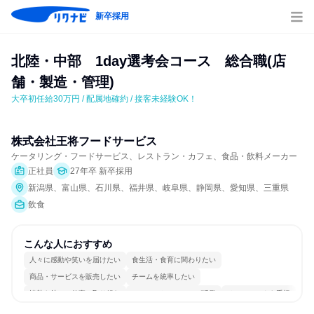
新卒採用
北陸・中部　1day選考会コース　総合職(店
舗・製造・管理)
大卒初任給30万円 / 配属地確約 / 接客未経験OK！
株式会社王将フードサービス
ケータリング・フードサービス、レストラン・カフェ、食品・飲料メーカー
正社員
27年卒 新卒採用
新潟県、富山県、石川県、福井県、岐阜県、静岡県、愛知県、三重県
飲食
こんな人におすすめ
人々に感動や笑いを届けたい
食生活・食育に関わりたい
商品・サービスを販売したい
チームを統率したい
情熱を持って仕事に取り組む
コミュニケーションが活発
チームワークを重視
多様な職種の人と関われる
若手が裁量を持てる環境
人とたくさん会話する