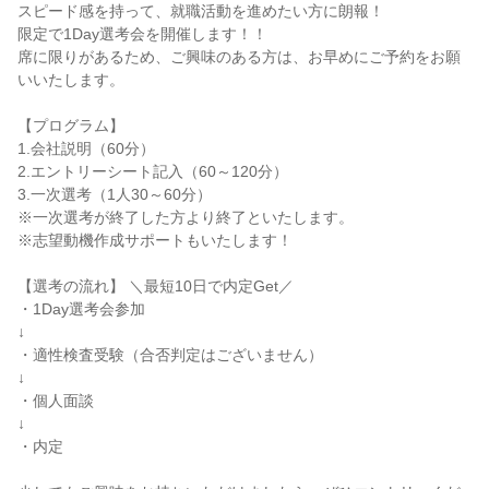
スピード感を持って、就職活動を進めたい方に朗報！

限定で1Day選考会を開催します！！

席に限りがあるため、ご興味のある方は、お早めにご予約をお願
いいたします。

【プログラム】

1.会社説明（60分）

2.エントリーシート記入（60～120分）

3.一次選考（1人30～60分）

※一次選考が終了した方より終了といたします。

※志望動機作成サポートもいたします！

【選考の流れ】 ＼最短10日で内定Get／

・1Day選考会参加

↓

・適性検査受験（合否判定はございません）

↓

・個人面談

↓

・内定
