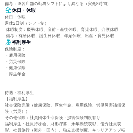
備考：※各店舗の勤務シフトにより異なる（実働8時間）
休日・休暇
休日・休暇

週休2日制（シフト制）

 休暇制度：慶弔休暇、産前・産後休暇、育児休暇、介護休暇

 備考：有給休暇、誕生日休暇、年始休暇、出産・育児休暇
福利厚生
保険制度：

・雇用保険

・労災保険

・健康保険

・厚生年金

待遇・福利厚生

【福利厚生】

社会保険完備（健康保険、厚生年金、雇用保険、労働災害補償保
険（労災））

その他保険：社員団体生命保険・損害保険制度有り

福利厚生：社員持株会、財形貯蓄、永年勤続表彰、優秀社員表
彰、社員旅行（海外・国内）、独立支援制度、キャリアアップ転