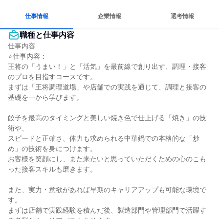
仕事情報
企業情報
選考情報
職種と仕事内容
仕事内容

⭐仕事内容：

王将の「うまい！」と「活気」を最前線で創り出す、調理・接客
のプロを目指すコースです。

まずは「王将調理道場」や店舗での実践を通じて、調理と接客の
基礎を一から学びます。

餃子を最高のタイミングと美しい焼き色で仕上げる「焼き」の技
術や、

スピードと正確さ、体力も求められる中華鍋での本格的な「炒
め」の技術を身につけます。

お客様を笑顔にし、また来たいと思っていただくための心のこも
った接客スキルも磨きます。

また、実力・意欲があれば早期のキャリアアップも可能な環境で
す。

まずは店舗で実践経験を積んだ後、製造部門や管理部門で活躍す