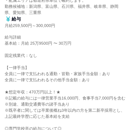
・配属エリアは都道府県単位で確約します。

勤務候補地：新潟県、富山県、石川県、福井県、岐阜県、静岡
県、愛知県、三重県
給与
月給259,500円～300,000円
給与詳細

基本給：月給 25万9500円 〜 30万円

固定残業代：なし

【一律手当】

全員に一律で支払われる通勤・皆勤・家族手当金額：あり

全員に一律で支払われるその他手当金額：あり

★想定年収：470万円以上！★

※記載の給与には一律営業手当16,000円、食事手当7,000円を含む

※別途、通勤交通費等の諸手当あり

※既卒者に関しては卒業後概ね3年以内の方を第二新卒採用とし、
上記最終学歴に応じた基本給を支給

◎専門学校卒の給与について◎
