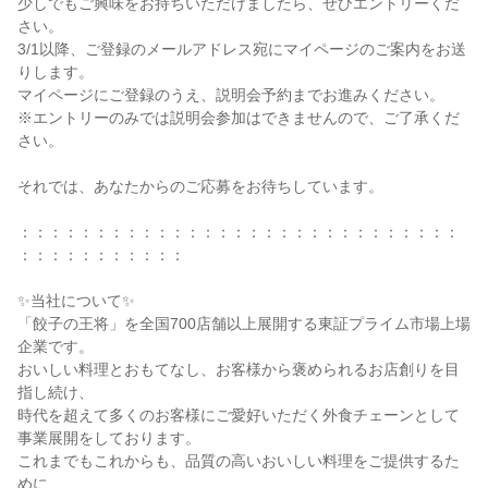
少しでもご興味をお持ちいただけましたら、ぜひエントリーくだ
さい。

3/1以降、ご登録のメールアドレス宛にマイページのご案内をお送
りします。

マイページにご登録のうえ、説明会予約までお進みください。

※エントリーのみでは説明会参加はできませんので、ご了承くだ
さい。

それでは、あなたからのご応募をお待ちしています。

：：：：：：：：：：：：：：：：：：：：：：：：：：：：：
：：：：：：：：：：：

✨当社について✨

「餃子の王将」を全国700店舗以上展開する東証プライム市場上場
企業です。

おいしい料理とおもてなし、お客様から褒められるお店創りを目
指し続け、

時代を超えて多くのお客様にご愛好いただく外食チェーンとして
事業展開をしております。

これまでもこれからも、品質の高いおいしい料理をご提供するた
めに、
