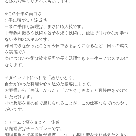
る多彩なキャリアパスもあります。

⭐この仕事の面白さ：

✅手に職がつく達成感

王将の手作り調理は、まさに職人技です。

中華鍋を振るう技術や餃子を焼く技術は、他社ではなかなか学べ
ない本物のスキルです。

昨日できなかったことが今日できるようになるなど、日々の成長
を実感でき、

身につけた技術は飲食業界で長く活躍できる一生モノのスキルに
なります。

✅ダイレクトに伝わる「ありがとう」

自分が作った料理や心を込めた接客によって、

お客様から「美味しかった」「ごちそうさま」と直接声をかけて
いただけます。

その反応を目の前で感じられることが、この仕事ならではのやり
がいです。

✅チームで店を支える一体感

店舗運営はチームプレーです。

調理担当と接客担当が連携し、忙しい時間帯を乗り越えたときの