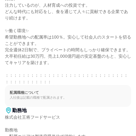
注力しているのが、人材育成への投資です。

どんな時代にも対応をし、食を通じて人々に貢献できる企業であ
り続けます。

✨働く環境✨

希望勤務地への配属率は100％。安心して社会人のスタートを切る
ことができます。

完全週休2日制で、プライベートの時間もしっかり確保できます。

大卒初任給は30万円。売上1,000億円超の安定基盤のもと、安心し
てキャリアを築けます。

：：：：：：：：：：：：：：：：：：：：：：：：：：：：：
：：：：：：：：：：：
配属職種について
入社後は記載の職種で配属されます。
勤務地
株式会社王将フードサービス

勤務地
