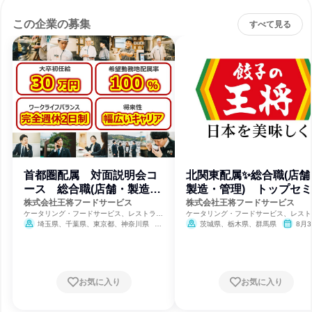
この企業の募集
すべて見る
首都圏配属 対面説明会コ
北関東配属✨総合職(店舗
ース 総合職(店舗・製造・
製造・管理) トップセ
管理)
ーコース
株式会社王将フードサービス
株式会社王将フードサービス
ケータリング・フードサービス、レストラ
ケータリング・フードサービス、レスト
ン・カフェ、食品・飲料メーカー
ン・カフェ、食品・飲料メーカー
埼玉県、千葉県、東京都、神奈川県
茨城県、栃木県、群馬県
8月3
締切
8月31日締切
お気に入り
お気に入り