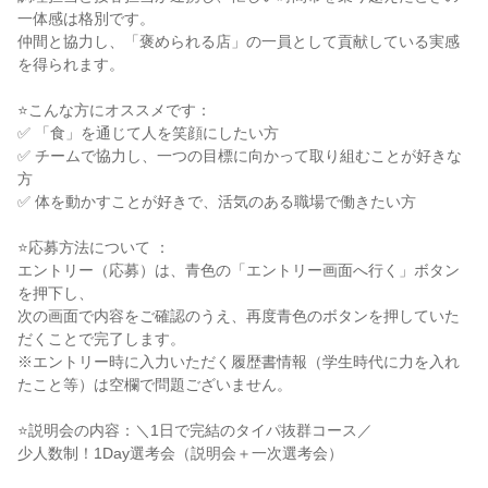
一体感は格別です。

仲間と協力し、「褒められる店」の一員として貢献している実感
を得られます。

⭐こんな方にオススメです：

✅ 「食」を通じて人を笑顔にしたい方

✅ チームで協力し、一つの目標に向かって取り組むことが好きな
方

✅ 体を動かすことが好きで、活気のある職場で働きたい方

⭐応募方法について ：

エントリー（応募）は、青色の「エントリー画面へ行く」ボタン
を押下し、

次の画面で内容をご確認のうえ、再度青色のボタンを押していた
だくことで完了します。

※エントリー時に入力いただく履歴書情報（学生時代に力を入れ
たこと等）は空欄で問題ございません。

⭐説明会の内容：＼1日で完結のタイパ抜群コース／

少人数制！1Day選考会（説明会＋一次選考会）
