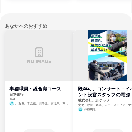
あなたへのおすすめ
事務職員・総合職コース
既卒可、コンサート・イ
ント設営スタッフの電源
日本銀行
金融
門
株式会社ボルテック
北海道、青森県、岩手県、宮城県、秋田
文化・教養・娯楽、広告・メディア・マ
県、山形県、福島県、茨城県、群馬県、埼玉
ミ、電力・ガス・水道・エネルギー
神奈川県
県、東京都、神奈川県、新潟県、富山県、石
川県、福井県、山梨県、長野県、静岡県、愛
知県、京都府、大阪府、兵庫県、鳥取県、島
根県、岡山県、広島県、山口県、徳島県、香
川県、愛媛県、高知県、福岡県、佐賀県、長