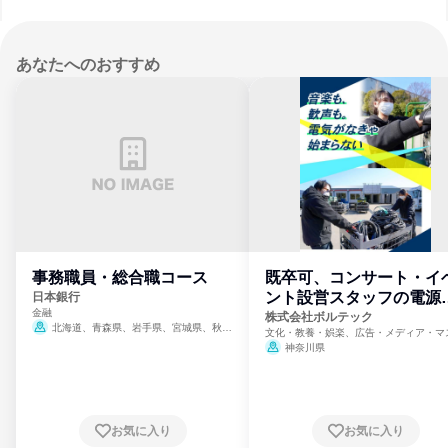
あなたへのおすすめ
事務職員・総合職コース
既卒可、コンサート・イ
ント設営スタッフの電源
日本銀行
金融
門
株式会社ボルテック
北海道、青森県、岩手県、宮城県、秋田
文化・教養・娯楽、広告・メディア・マ
県、山形県、福島県、茨城県、群馬県、埼玉
ミ、電力・ガス・水道・エネルギー
神奈川県
県、東京都、神奈川県、新潟県、富山県、石
川県、福井県、山梨県、長野県、静岡県、愛
知県、京都府、大阪府、兵庫県、鳥取県、島
根県、岡山県、広島県、山口県、徳島県、香
川県、愛媛県、高知県、福岡県、佐賀県、長
お気に入り
お気に入り
崎県、熊本県、大分県、宮崎県、鹿児島県、
沖縄県