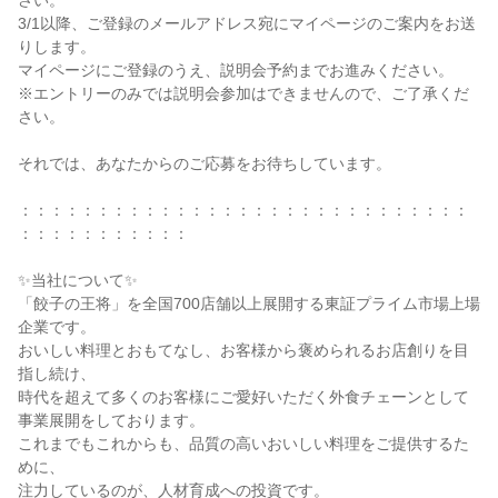
さい。

3/1以降、ご登録のメールアドレス宛にマイページのご案内をお送
りします。

マイページにご登録のうえ、説明会予約までお進みください。

※エントリーのみでは説明会参加はできませんので、ご了承くだ
さい。

それでは、あなたからのご応募をお待ちしています。

：：：：：：：：：：：：：：：：：：：：：：：：：：：：：
：：：：：：：：：：：

✨当社について✨

「餃子の王将」を全国700店舗以上展開する東証プライム市場上場
企業です。

おいしい料理とおもてなし、お客様から褒められるお店創りを目
指し続け、

時代を超えて多くのお客様にご愛好いただく外食チェーンとして
事業展開をしております。

これまでもこれからも、品質の高いおいしい料理をご提供するた
めに、

注力しているのが、人材育成への投資です。
