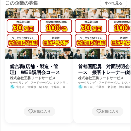
この企業の募集
すべて見る
総合職(店舗・製造・管
首都圏配属 対面説明会
理) WEB説明会コース
ース 接客トレーナー(
職)
株式会社王将フードサービス
株式会社王将フードサービス
ケータリング・フードサービス、レストラ
ケータリング・フードサービス、レスト
ン・カフェ、食品・飲料メーカー
ン・カフェ、食品・飲料メーカー
北海道、宮城県、埼玉県、千葉県、東京
埼玉県、千葉県、東京都、神奈川県
都、神奈川県、新潟県、富山県、石川県、福
8月31日締切
井県、山梨県、岐阜県、静岡県、愛知県、三
重県、滋賀県、京都府、大阪府、兵庫県、奈
良県、和歌山県、岡山県、広島県、山口県、
徳島県、香川県、愛媛県、福岡県、佐賀県、
お気に入り
お気に入り
長崎県、熊本県、大分県
8月31日締切