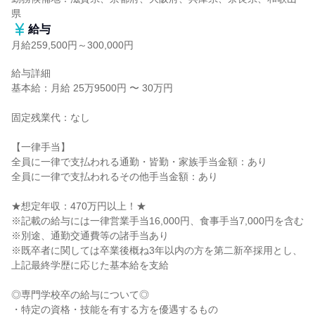
県
給与
月給259,500円～300,000円
給与詳細

基本給：月給 25万9500円 〜 30万円

固定残業代：なし

【一律手当】

全員に一律で支払われる通勤・皆勤・家族手当金額：あり

全員に一律で支払われるその他手当金額：あり

★想定年収：470万円以上！★

※記載の給与には一律営業手当16,000円、食事手当7,000円を含む

※別途、通勤交通費等の諸手当あり

※既卒者に関しては卒業後概ね3年以内の方を第二新卒採用とし、
上記最終学歴に応じた基本給を支給

◎専門学校卒の給与について◎

・特定の資格・技能を有する方を優遇するもの
