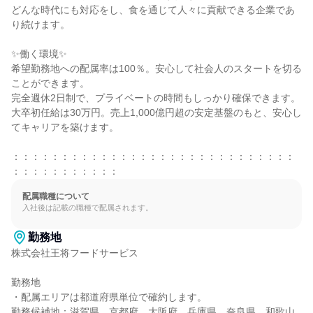
どんな時代にも対応をし、食を通じて人々に貢献できる企業であ
り続けます。

✨働く環境✨

希望勤務地への配属率は100％。安心して社会人のスタートを切る
ことができます。

完全週休2日制で、プライベートの時間もしっかり確保できます。

大卒初任給は30万円。売上1,000億円超の安定基盤のもと、安心し
てキャリアを築けます。

：：：：：：：：：：：：：：：：：：：：：：：：：：：：：
：：：：：：：：：：：
配属職種について
入社後は記載の職種で配属されます。
勤務地
株式会社王将フードサービス

勤務地

・配属エリアは都道府県単位で確約します。

勤務候補地：滋賀県、京都府、大阪府、兵庫県、奈良県、和歌山