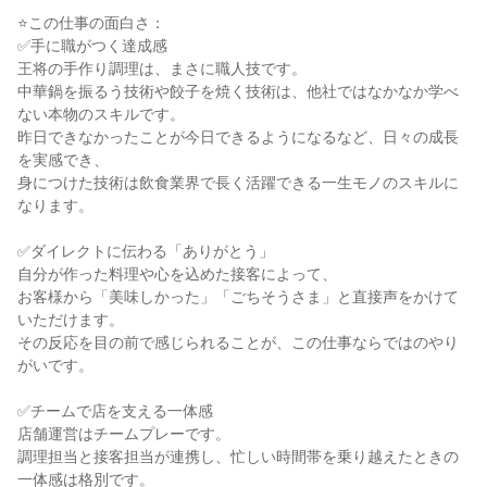
⭐この仕事の面白さ：

✅手に職がつく達成感

王将の手作り調理は、まさに職人技です。

中華鍋を振るう技術や餃子を焼く技術は、他社ではなかなか学べ
ない本物のスキルです。

昨日できなかったことが今日できるようになるなど、日々の成長
を実感でき、

身につけた技術は飲食業界で長く活躍できる一生モノのスキルに
なります。

✅ダイレクトに伝わる「ありがとう」

自分が作った料理や心を込めた接客によって、

お客様から「美味しかった」「ごちそうさま」と直接声をかけて
いただけます。

その反応を目の前で感じられることが、この仕事ならではのやり
がいです。

✅チームで店を支える一体感

店舗運営はチームプレーです。

調理担当と接客担当が連携し、忙しい時間帯を乗り越えたときの
一体感は格別です。
