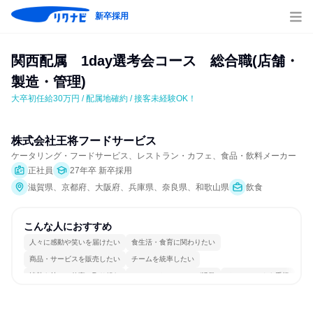
新卒採用
関西配属　1day選考会コース　総合職(店舗・
製造・管理)
大卒初任給30万円 / 配属地確約 / 接客未経験OK！
株式会社王将フードサービス
ケータリング・フードサービス、レストラン・カフェ、食品・飲料メーカー
正社員
27年卒 新卒採用
滋賀県、京都府、大阪府、兵庫県、奈良県、和歌山県
飲食
こんな人におすすめ
人々に感動や笑いを届けたい
食生活・食育に関わりたい
商品・サービスを販売したい
チームを統率したい
情熱を持って仕事に取り組む
コミュニケーションが活発
チームワークを重視
多様な職種の人と関われる
若手が裁量を持てる環境
人とたくさん会話する