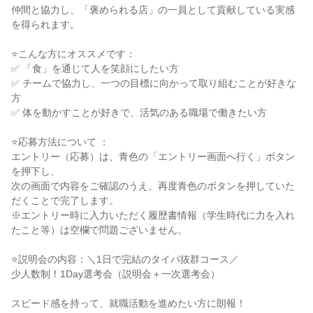
仲間と協力し、「褒められる店」の一員として貢献している実感
を得られます。

⭐こんな方にオススメです：

✅ 「食」を通じて人を笑顔にしたい方

✅ チームで協力し、一つの目標に向かって取り組むことが好きな
方

✅ 体を動かすことが好きで、活気のある職場で働きたい方

⭐応募方法について ：

エントリー（応募）は、青色の「エントリー画面へ行く」ボタン
を押下し、

次の画面で内容をご確認のうえ、再度青色のボタンを押していた
だくことで完了します。

※エントリー時に入力いただく履歴書情報（学生時代に力を入れ
たこと等）は空欄で問題ございません。

⭐説明会の内容：＼1日で完結のタイパ抜群コース／

少人数制！1Day選考会（説明会＋一次選考会）

スピード感を持って、就職活動を進めたい方に朗報！
