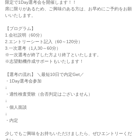
限定で1Day選考会を開催します！！

席に限りがあるため、ご興味のある方は、お早めにご予約をお願
いいたします。

【プログラム】

1.会社説明（60分）

2.エントリーシート記入（60～120分）

3.一次選考（1人30～60分）

※一次選考が終了した方より終了といたします。

※志望動機作成サポートもいたします！

【選考の流れ】 ＼最短10日で内定Get／

・1Day選考会参加

↓

・適性検査受験（合否判定はございません）

↓

・個人面談

↓

・内定

少しでもご興味をお持ちいただけましたら、ぜひエントリーくだ