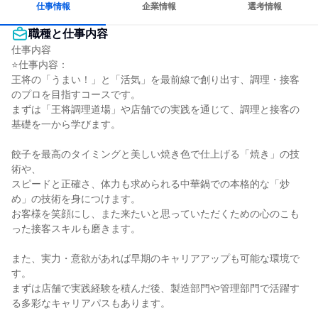
仕事情報
企業情報
選考情報
職種と仕事内容
仕事内容

⭐仕事内容：

王将の「うまい！」と「活気」を最前線で創り出す、調理・接客
のプロを目指すコースです。

まずは「王将調理道場」や店舗での実践を通じて、調理と接客の
基礎を一から学びます。

餃子を最高のタイミングと美しい焼き色で仕上げる「焼き」の技
術や、

スピードと正確さ、体力も求められる中華鍋での本格的な「炒
め」の技術を身につけます。

お客様を笑顔にし、また来たいと思っていただくための心のこも
った接客スキルも磨きます。

また、実力・意欲があれば早期のキャリアアップも可能な環境で
す。

まずは店舗で実践経験を積んだ後、製造部門や管理部門で活躍す
る多彩なキャリアパスもあります。
