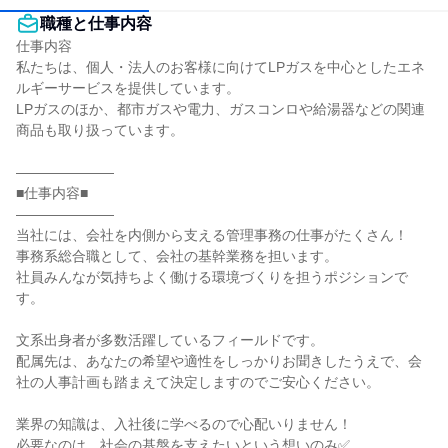
職種と仕事内容
仕事内容

私たちは、個人・法人のお客様に向けてLPガスを中心としたエネ
ルギーサービスを提供しています。

LPガスのほか、都市ガスや電力、ガスコンロや給湯器などの関連
商品も取り扱っています。

―――――――

■仕事内容■

―――――――

当社には、会社を内側から支える管理事務の仕事がたくさん！

事務系総合職として、会社の基幹業務を担います。

社員みんなが気持ちよく働ける環境づくりを担うポジションで
す。

文系出身者が多数活躍しているフィールドです。

配属先は、あなたの希望や適性をしっかりお聞きしたうえで、会
社の人事計画も踏まえて決定しますのでご安心ください。

業界の知識は、入社後に学べるので心配いりません！

必要なのは、社会の基盤を支えたいという想いのみ✅
