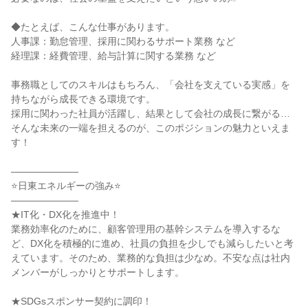
◆たとえば、こんな仕事があります。

人事課：勤怠管理、採用に関わるサポート業務 など

経理課：経費管理、給与計算に関する業務 など

事務職としてのスキルはもちろん、「会社を支えている実感」を
持ちながら成長できる環境です。

採用に関わった社員が活躍し、結果として会社の成長に繋がる…
そんな未来の一端を担えるのが、このポジションの魅力といえま
す！

―――――――

⭐日東エネルギーの強み⭐

―――――――

★IT化・DX化を推進中！

業務効率化のために、顧客管理用の基幹システムを導入するな
ど、DX化を積極的に進め、社員の負担を少しでも減らしたいと考
えています。そのため、業務的な負担は少なめ。不安な点は社内
メンバーがしっかりとサポートします。

★SDGsスポンサー契約に調印！
