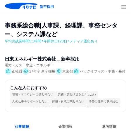
新卒採用
事務系総合職|人事課、経理課、事務センタ
ー、システム課など
平均月残業時間5.1時間⭐年間休日123日⭐メディア露出あり
日東エネルギー株式会社＿新卒採用
電力・ガス・水道・エネルギー
正社員
27年卒 新卒採用
東京都
バックオフィス・事務・受付
こんな人におすすめ
環境・エコロジーに携わりたい
労務・労働環境をよくしたい
人の仕事をサポートしたい
採用・育成に関わりたい
冷静に仕事に取り組む
チームワークを重視
長く同じ会社に居続けられる
明確な目標を追いかける
一つの専門分野を極める
人とたくさん会話する
仕事情報
企業情報
選考情報