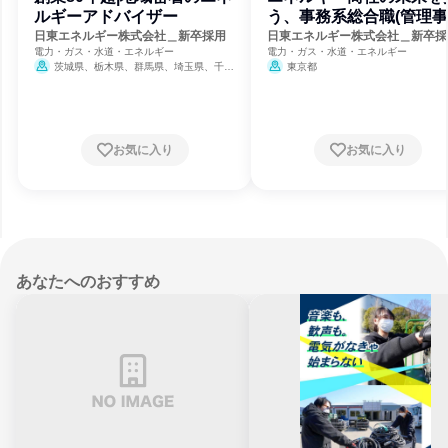
ルギーアドバイザー
う、事務系総合職(管理
本社部門)
日東エネルギー株式会社＿新卒採用
日東エネルギー株式会社＿新卒採
電力・ガス・水道・エネルギー
電力・ガス・水道・エネルギー
茨城県、栃木県、群馬県、埼玉県、千葉
東京都
県、東京都
お気に入り
お気に入り
あなたへのおすすめ