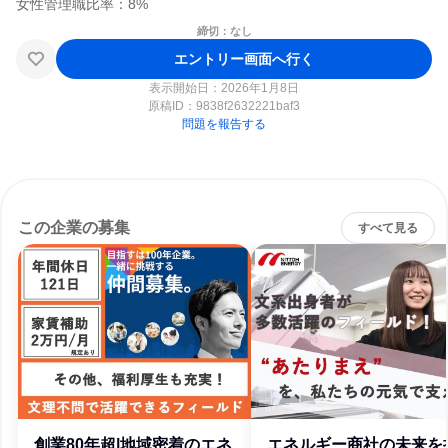
締切：なし
エントリー画面へ行く
表示開始日：2026年1月8日
原稿ID：
9838f2632221baf3
問題を報告する
この企業の募集
すべて見る
創業80年超|地域密着のエネ
エネルギー商社の未来を