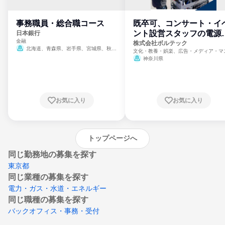
事務職員・総合職コース
既卒可、コンサート・イ
ント設営スタッフの電源
日本銀行
金融
門
株式会社ボルテック
北海道、青森県、岩手県、宮城県、秋田
文化・教養・娯楽、広告・メディア・マ
県、山形県、福島県、茨城県、群馬県、埼玉
ミ、電力・ガス・水道・エネルギー
神奈川県
県、東京都、神奈川県、新潟県、富山県、石
川県、福井県、山梨県、長野県、静岡県、愛
知県、京都府、大阪府、兵庫県、鳥取県、島
根県、岡山県、広島県、山口県、徳島県、香
川県、愛媛県、高知県、福岡県、佐賀県、長
お気に入り
お気に入り
崎県、熊本県、大分県、宮崎県、鹿児島県、
沖縄県
トップページへ
同じ勤務地の募集を探す
東京都
同じ業種の募集を探す
電力・ガス・水道・エネルギー
同じ職種の募集を探す
バックオフィス・事務・受付