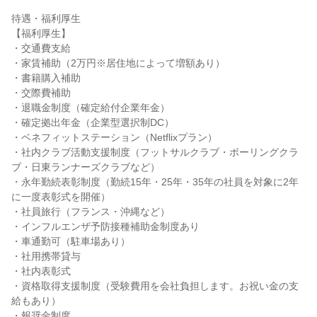
待遇・福利厚生

【福利厚生】

・交通費支給

・家賃補助（2万円※居住地によって増額あり）

・書籍購入補助

・交際費補助

・退職金制度（確定給付企業年金）

・確定拠出年金（企業型選択制DC）

・ベネフィットステーション（Netflixプラン）

・社内クラブ活動支援制度（フットサルクラブ・ボーリングクラ
ブ・日東ランナーズクラブなど）

・永年勤続表彰制度（勤続15年・25年・35年の社員を対象に2年
に一度表彰式を開催）

・社員旅行（フランス・沖縄など）

・インフルエンザ予防接種補助金制度あり

・車通勤可（駐車場あり）

・社用携帯貸与

・社内表彰式

・資格取得支援制度（受験費用を会社負担します。お祝い金の支
給もあり）

・報奨金制度
