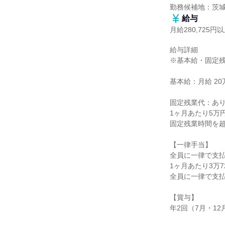
勤務候補地：茨
給与
月給280,725円
給与詳細

※基本給・固定残
基本給：月給 20万
固定残業代：あり
1ヶ月あたり5万
固定残業時間を超
【一律手当】

全員に一律で支払
1ヶ月あたり3万72
全員に一律で支払
【賞与】

年2回（7月・12