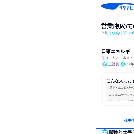
営業|初め
平均月残業時間6.8
日東エネルギ
電力・ガス・水道・
正社員
27
こんな人にお
環境・エコロジー
コミュニケーショ
人とたくさん会話
仕事
職種と仕事