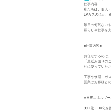
仕事内容

私たちは、個人・
LPガスのほか、
毎日の何気ないや
暮らしや仕事を支
―――――――

■仕事内容■

―――――――

お任せするのは、
「最近お困りの
利に使っていただ
工事や修理、ガス
営業はお客様との
―――――――

⭐日東エネルギー
―――――――

★IT化・DX化を