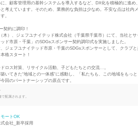
めに、顧客管理用の基幹システムを導入するなど、DX化を積極的に進め
いと考えています。そのため、業務的な負担は少なめ。不安な点は社内
す。

ー契約に調印！

13日（木）、ジェフユナイテッド株式会社（千葉県千葉市）にて、当社とサ
ッド市原・千葉」のSDGsスポンサー契約調印式を実施しました。

、ジェフユナイテッド市原・千葉のSDGsスポンサーとして、クラブ
本格スタート！

ドロス対策、リサイクル活動、子どもたちとの交流…。

築いてきた“地域との一体感”に感動し、「私たちも、この地域をもっ
が今回のパートナーシップの原点です。
て
種で配属されます。
モートOK
式会社_新卒採用
