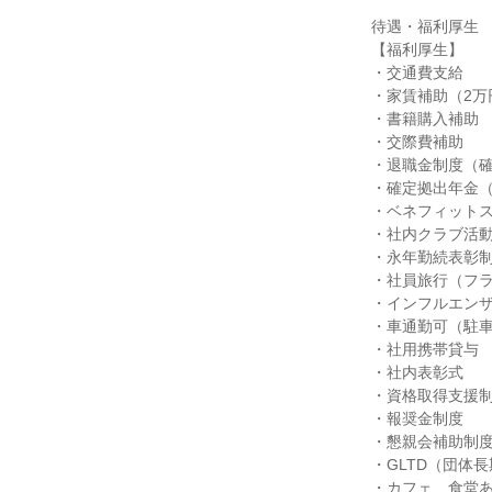
待遇・福利厚生

【福利厚生】

・交通費支給

・家賃補助（2万
・書籍購入補助

・交際費補助

・退職金制度（確
・確定拠出年金（
・ベネフィットステ
・社内クラブ活動
・永年勤続表彰制
・社員旅行（フラ
・インフルエンザ
・車通勤可（駐車
・社用携帯貸与

・社内表彰式

・資格取得支援制
・報奨金制度

・懇親会補助制度
・GLTD（団体
・カフェ、食堂あ