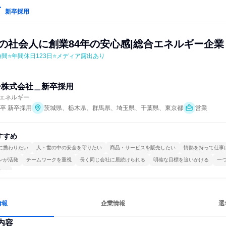
新卒採用
ての社会人に創業84年の安心感|総合エネルギー企業
時間⭐年間休日123日⭐メディア露出あり
ー株式会社＿新卒採用
エネルギー
年卒 新卒採用
茨城県、栃木県、群馬県、埼玉県、千葉県、東京都
営業
すすめ
に携わりたい
人・世の中の安全を守りたい
商品・サービスを販売したい
情熱を持って仕事
ンが活発
チームワークを重視
長く同じ会社に居続けられる
明確な目標を追いかける
一
する
情報
企業情報
選
内容