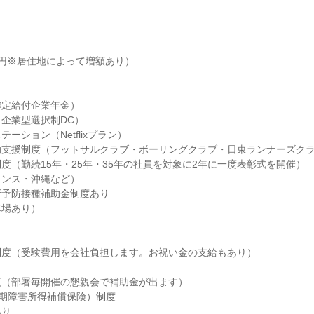
円※居住地によって増額あり）

定給付企業年金）

企業型選択制DC）

ーション（Netflixプラン）

支援制度（フットサルクラブ・ボーリングクラブ・日東ランナーズクラ
度（勤続15年・25年・35年の社員を対象に2年に一度表彰式を開催）

ンス・沖縄など）

予防接種補助金制度あり

場あり）

度（受験費用を会社負担します。お祝い金の支給もあり）

（部署毎開催の懇親会で補助金が出ます）

長期障害所得補償保険）制度

り
