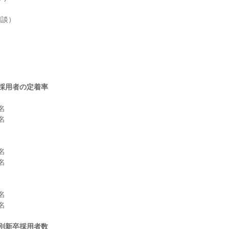
談）

採用者の定着率












別新卒採用者数