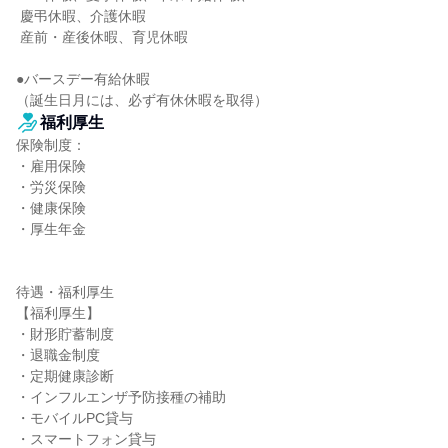
 慶弔休暇、介護休暇

 産前・産後休暇、育児休暇

●バースデー有給休暇

（誕生日月には、必ず有休休暇を取得）
福利厚生
保険制度：

・雇用保険

・労災保険

・健康保険

・厚生年金

待遇・福利厚生

【福利厚生】

・財形貯蓄制度

・退職金制度

・定期健康診断

・インフルエンザ予防接種の補助

・モバイルPC貸与

・スマートフォン貸与
