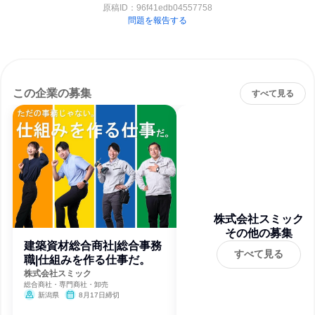
原稿ID：
96f41edb04557758
問題を報告する
この企業の募集
すべて見る
株式会社スミック
その他の募集
建築資材総合商社|総合事務
すべて見る
職|仕組みを作る仕事だ。
株式会社スミック
総合商社・専門商社・卸売
新潟県
8月17日締切