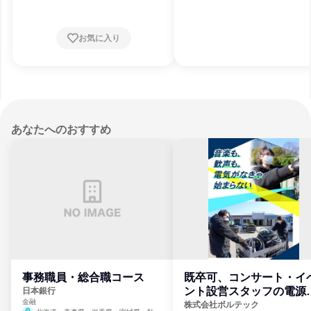
お気に入り
あなたへのおすすめ
事務職員・総合職コース
既卒可、コンサート・イ
ント設営スタッフの電源
日本銀行
金融
門
株式会社ボルテック