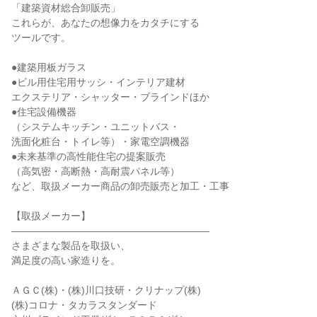
「建築資材総合卸販売」

これらが、あなたの想像力をカタチにする

ツールです。

●建築用板ガラス

●ビル用住宅用サッシ・インテリア建材

エクステリア・シャッター・ブラインドほか

●住宅設備機器

（システムキッチン・ユニットバス・

洗面化粧台・トイレ等）・家電空調機器

●未来基準の高性能住宅の提案販売

（高気密・高断熱・高耐震パネル等）

など、取扱メーカー商品の卸売販売と加工・工事

【取扱メーカー】

――――――――――――――――――――

さまざまな製品を取扱い、

満足度の高い家造りを。

ＡＧＣ(株)・(株)川口技研・クリナップ(株)

(株)コロナ・タカラスタンダード
