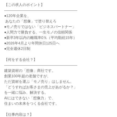
【この求人のポイント】

――――――――――――――――――――

●120年企業を、

 あなたの「想像」で塗り替えろ

●モノ売りではない「ビジネスパートナー」

●人間力で勝負する、一生モノの信頼関係

●新卒3年以内の離職率0％（平均勤続15年）

●2026年4月より年間休日125日へ

●完全週休2日制

【何をする会社？】

――――――――――――――――――――

建築資材の「想像」商社です。

創業100年超の老舗ですが、

ただ資材を運ぶ「モノ売り」はしません。

「どうすればお客さまの売上があがるか？」

を一緒に悩み、解決する。

AIにはできない「想像力」で、

住まいの未来をつくる会社です。

【仕事内容は？】
