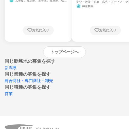
北海道、青森県、岩手県、宮城県、秋田
文化・教養・娯楽、広告・メディア・マ
県、山形県、福島県、茨城県、群馬県、埼玉
ミ、電力・ガス・水道・エネルギー
神奈川県
県、東京都、神奈川県、新潟県、富山県、石
川県、福井県、山梨県、長野県、静岡県、愛
知県、京都府、大阪府、兵庫県、鳥取県、島
根県、岡山県、広島県、山口県、徳島県、香
川県、愛媛県、高知県、福岡県、佐賀県、長
お気に入り
お気に入り
崎県、熊本県、大分県、宮崎県、鹿児島県、
沖縄県
トップページへ
同じ勤務地の募集を探す
新潟県
同じ業種の募集を探す
総合商社・専門商社・卸売
同じ職種の募集を探す
営業