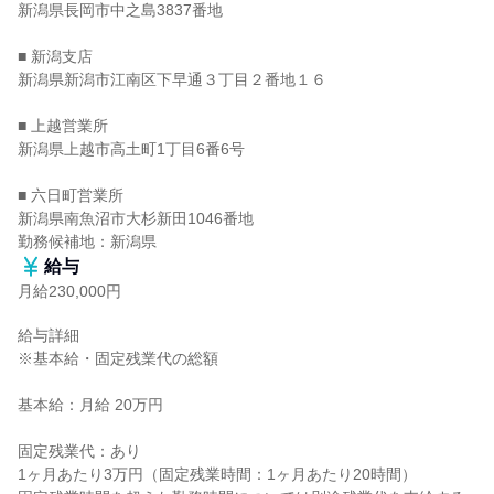
新潟県長岡市中之島3837番地

■ 新潟支店

新潟県新潟市江南区下早通３丁目２番地１６

■ 上越営業所

新潟県上越市高土町1丁目6番6号

■ 六日町営業所

新潟県南魚沼市大杉新田1046番地

勤務候補地：新潟県
給与
月給230,000円
給与詳細

※基本給・固定残業代の総額

基本給：月給 20万円

固定残業代：あり

1ヶ月あたり3万円（固定残業時間：1ヶ月あたり20時間）
