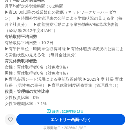
月平均所定外労働時間
月平均所定外労働時間：8.2時間

▶夜18:30以降の残業禁止の徹底（ネットワークサーバーダウ
ン）　▶時間外労働管理表の公開による労働状況の見える化（毎
月全社員分）　▶改善提案活動による業務効率や職場環境改善
有給取得平均日数
有給取得平均日数：10.2日

▶有半日単位・時間単位取得可能 ▶有給休暇所得状況の公開によ
育児休業取得者数
女性：育休取得者0名（対象者0名）

男性：育休取得者0名（対象者4名）

▶育児参画シート活用による事前取得確認 ▶2023年度 社長 育休
役員・管理職の女性比率
女性役員比率：0%

締切：2026年8月17日
エントリー画面へ行く
表示開始日：2026年1月8日