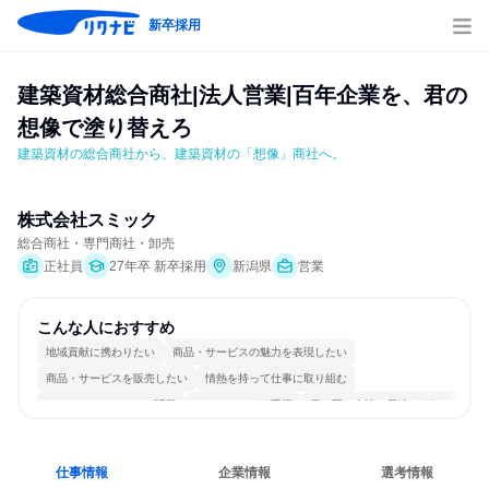
新卒採用
建築資材総合商社|法人営業|百年企業を、君の
想像で塗り替えろ
建築資材の総合商社から、建築資材の「想像」商社へ。
株式会社スミック
総合商社・専門商社・卸売
正社員
27年卒 新卒採用
新潟県
営業
こんな人におすすめ
地域貢献に携わりたい
商品・サービスの魅力を表現したい
商品・サービスを販売したい
情熱を持って仕事に取り組む
コミュニケーションが活発
チームワークを重視
長く同じ会社に居続けられる
明確な目標を追いかける
若手が裁量を持てる環境
人とたくさん会話する
仕事情報
企業情報
選考情報