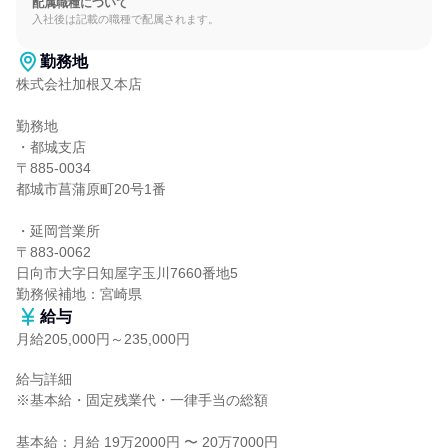
配属職種について
入社後は記載の職種で配属されます。
勤務地
株式会社加根又本店

勤務地

・都城支店

〒885-0034

都城市菖蒲原町20号1番

・延岡営業所

〒883-0062

日向市大字日知屋字玉川7660番地5

勤務候補地：宮崎県
給与
月給205,000円～235,000円
給与詳細

※基本給・固定残業代・一律手当の総額

基本給：月給 19万2000円 〜 20万7000円
