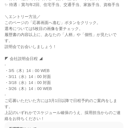
✨ 待遇：賞与年2回、住宅手当、交通手当、家族手当、資格手当

＼エントリー方法／

このページの「応募画面へ進む」ボタンをクリック。

選考については5枚目の画像を要チェック。

履歴書の内容以上に、あなたの「人柄」や「個性」が見たいで
す。

説明会でお会いしましょう！

◤ 会社説明会日程 ◢

-

・3/5（木）14：00 WEB

・3/11（水）14：00 対面

・3/18（水）14：00 対面

・3/26（木）14：00 WEB

-

ご応募いただいた方には3月1日以降で日程予約のご案内をしま
す。

上記のいずれかでスケジュール確保のうえ、採用担当からのご連
絡をお待ちください！