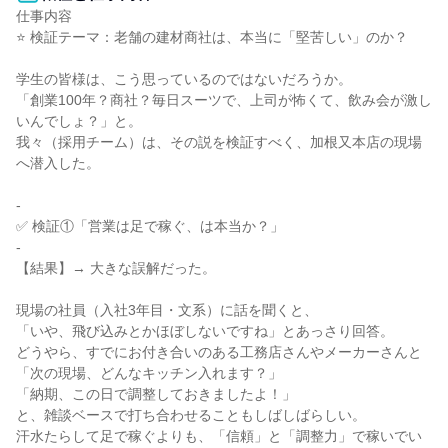
仕事内容

⭐ 検証テーマ：老舗の建材商社は、本当に「堅苦しい」のか？

学生の皆様は、こう思っているのではないだろうか。

「創業100年？商社？毎日スーツで、上司が怖くて、飲み会が激し
いんでしょ？」と。

我々（採用チーム）は、その説を検証すべく、加根又本店の現場
へ潜入した。

-

✅ 検証①「営業は足で稼ぐ、は本当か？」

-

【結果】→ 大きな誤解だった。

現場の社員（入社3年目・文系）に話を聞くと、

「いや、飛び込みとかほぼしないですね」とあっさり回答。

どうやら、すでにお付き合いのある工務店さんやメーカーさんと

「次の現場、どんなキッチン入れます？」

「納期、この日で調整しておきましたよ！」

と、雑談ベースで打ち合わせることもしばしばらしい。

汗水たらして足で稼ぐよりも、「信頼」と「調整力」で稼いでい