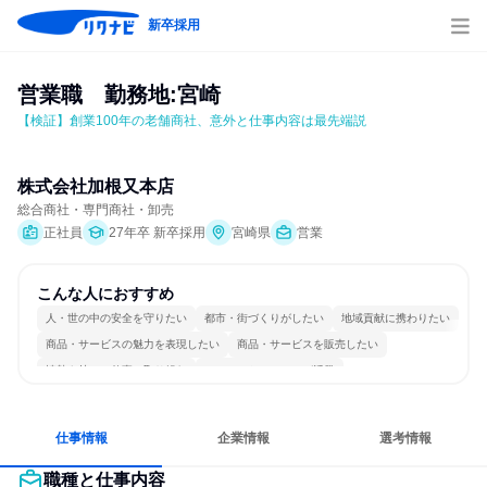
新卒採用
営業職　勤務地:宮崎
【検証】創業100年の老舗商社、意外と仕事内容は最先端説
株式会社加根又本店
総合商社・専門商社・卸売
正社員
27年卒 新卒採用
宮崎県
営業
こんな人におすすめ
人・世の中の安全を守りたい
都市・街づくりがしたい
地域貢献に携わりたい
商品・サービスの魅力を表現したい
商品・サービスを販売したい
情熱を持って仕事に取り組む
コミュニケーションが活発
長く同じ会社に居続けられる
多様な職種の人と関われる
人とたくさん会話する
仕事情報
企業情報
選考情報
職種と仕事内容