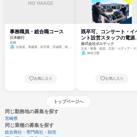
事務職員・総合職コース
既卒可、コンサート・イ
ント設営スタッフの電源
日本銀行
金融
門
株式会社ボルテック
北海道、青森県、岩手県、宮城県、秋田
文化・教養・娯楽、広告・メディア・マ
県、山形県、福島県、茨城県、群馬県、埼玉
ミ、電力・ガス・水道・エネルギー
神奈川県
県、東京都、神奈川県、新潟県、富山県、石
川県、福井県、山梨県、長野県、静岡県、愛
知県、京都府、大阪府、兵庫県、鳥取県、島
根県、岡山県、広島県、山口県、徳島県、香
川県、愛媛県、高知県、福岡県、佐賀県、長
お気に入り
お気に入り
崎県、熊本県、大分県、宮崎県、鹿児島県、
沖縄県
トップページへ
同じ勤務地の募集を探す
宮崎県
同じ業種の募集を探す
総合商社・専門商社・卸売