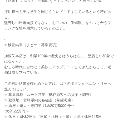
【結果】→ 我々も「仲間になってください」と思っている。

採用担当も実は学生と同じくらいドキドキしているという噂があ
る。

堅苦しい圧迫面接ではなく、お互いの「価値観」をぶつけ合うフ
ランクな場を用意しているとのこと。

-

⭐ 検証結果（まとめ・募集要項）

-

加根又本店は、創業100年の歴史とはうらはらに、堅苦しい印象で
はなかった。

むしろ時代に合わせて柔軟にアップデートしてきたからこそ、老
舗は成り立っている。

この検証結果を確かめたい方は、以下のボタンからエントリーへ
進んでほしい。

✨ 募集職種：ルート営業（既存顧客への提案・調整）

✨ 勤務地：宮崎県内の各拠点（希望考慮）

✨ 給与：短大・専門卒 月給20万5000円〜

 大卒 22万円〜

✨ 休日：週休2日制（日曜・祝日＋土曜）※年間休日115日
