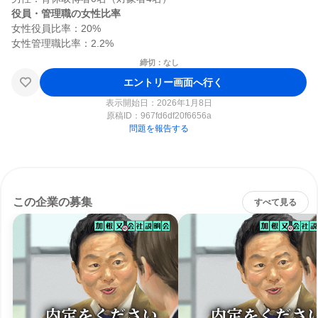
役員・管理職の女性比率
女性役員比率：20%

締切：なし
エントリー画面へ行く
表示開始日：2026年1月8日
原稿ID：
967fd6df20f6656a
問題を報告する
この企業の募集
すべて見る