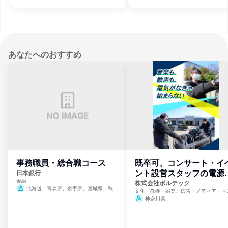
あなたへのおすすめ
事務職員・総合職コース
既卒可、コンサート・イ
ント設営スタッフの電源
日本銀行
金融
門
株式会社ボルテック
北海道、青森県、岩手県、宮城県、秋田
文化・教養・娯楽、広告・メディア・マ
県、山形県、福島県、茨城県、群馬県、埼玉
ミ、電力・ガス・水道・エネルギー
神奈川県
県、東京都、神奈川県、新潟県、富山県、石
川県、福井県、山梨県、長野県、静岡県、愛
知県、京都府、大阪府、兵庫県、鳥取県、島
根県、岡山県、広島県、山口県、徳島県、香