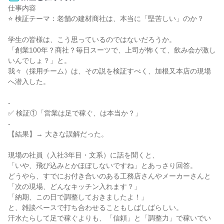
仕事内容

⭐ 検証テーマ：老舗の建材商社は、本当に「堅苦しい」のか？

学生の皆様は、こう思っているのではないだろうか。

「創業100年？商社？毎日スーツで、上司が怖くて、飲み会が激し
いんでしょ？」と。

我々（採用チーム）は、その説を検証すべく、加根又本店の現場
へ潜入した。

-

✅ 検証①「営業は足で稼ぐ、は本当か？」

-

【結果】→ 大きな誤解だった。

現場の社員（入社3年目・文系）に話を聞くと、

「いや、飛び込みとかほぼしないですね」とあっさり回答。

どうやら、すでにお付き合いのある工務店さんやメーカーさんと

「次の現場、どんなキッチン入れます？」

「納期、この日で調整しておきましたよ！」

と、雑談ベースで打ち合わせることもしばしばらしい。

汗水たらして足で稼ぐよりも、「信頼」と「調整力」で稼いでい