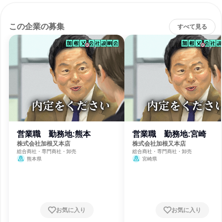
この企業の募集
すべて見る
営業職 勤務地:熊本
営業職 勤務地:宮崎
株式会社加根又本店
株式会社加根又本店
総合商社・専門商社・卸売
総合商社・専門商社・卸売
熊本県
宮崎県
お気に入り
お気に入り