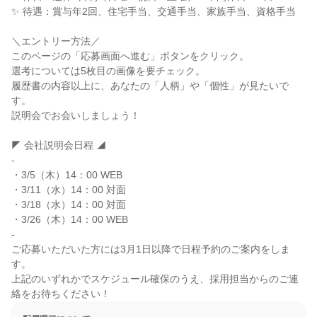
✨ 待遇：賞与年2回、住宅手当、交通手当、家族手当、資格手当

＼エントリー方法／

このページの「応募画面へ進む」ボタンをクリック。

選考については5枚目の画像を要チェック。

履歴書の内容以上に、あなたの「人柄」や「個性」が見たいで
す。

説明会でお会いしましょう！

◤ 会社説明会日程 ◢

-

・3/5（木）14：00 WEB

・3/11（水）14：00 対面

・3/18（水）14：00 対面

・3/26（木）14：00 WEB

-

ご応募いただいた方には3月1日以降で日程予約のご案内をしま
す。

上記のいずれかでスケジュール確保のうえ、採用担当からのご連
絡をお待ちください！