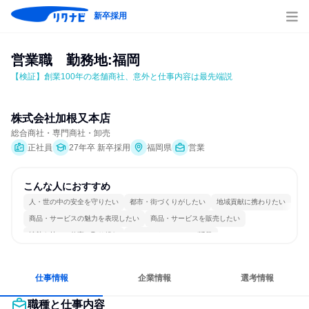
新卒採用
営業職　勤務地:福岡
【検証】創業100年の老舗商社、意外と仕事内容は最先端説
株式会社加根又本店
総合商社・専門商社・卸売
正社員
27年卒 新卒採用
福岡県
営業
こんな人におすすめ
人・世の中の安全を守りたい
都市・街づくりがしたい
地域貢献に携わりたい
商品・サービスの魅力を表現したい
商品・サービスを販売したい
情熱を持って仕事に取り組む
コミュニケーションが活発
長く同じ会社に居続けられる
多様な職種の人と関われる
仕事情報
企業情報
選考情報
職種と仕事内容