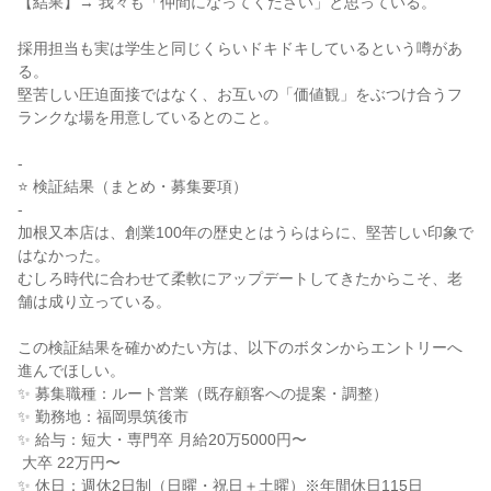
【結果】→ 我々も「仲間になってください」と思っている。

採用担当も実は学生と同じくらいドキドキしているという噂があ
る。

堅苦しい圧迫面接ではなく、お互いの「価値観」をぶつけ合うフ
ランクな場を用意しているとのこと。

-

⭐ 検証結果（まとめ・募集要項）

-

加根又本店は、創業100年の歴史とはうらはらに、堅苦しい印象で
はなかった。

むしろ時代に合わせて柔軟にアップデートしてきたからこそ、老
舗は成り立っている。

この検証結果を確かめたい方は、以下のボタンからエントリーへ
進んでほしい。

✨ 募集職種：ルート営業（既存顧客への提案・調整）

✨ 勤務地：福岡県筑後市

✨ 給与：短大・専門卒 月給20万5000円〜

 大卒 22万円〜

✨ 休日：週休2日制（日曜・祝日＋土曜）※年間休日115日
