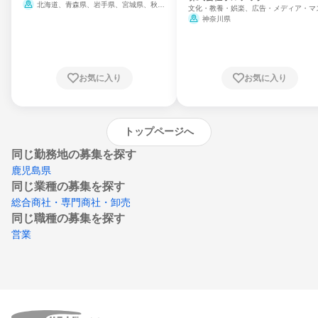
北海道、青森県、岩手県、宮城県、秋田
文化・教養・娯楽、広告・メディア・マ
県、山形県、福島県、茨城県、群馬県、埼玉
ミ、電力・ガス・水道・エネルギー
神奈川県
県、東京都、神奈川県、新潟県、富山県、石
川県、福井県、山梨県、長野県、静岡県、愛
知県、京都府、大阪府、兵庫県、鳥取県、島
根県、岡山県、広島県、山口県、徳島県、香
川県、愛媛県、高知県、福岡県、佐賀県、長
お気に入り
お気に入り
崎県、熊本県、大分県、宮崎県、鹿児島県、
沖縄県
トップページへ
同じ勤務地の募集を探す
鹿児島県
同じ業種の募集を探す
総合商社・専門商社・卸売
同じ職種の募集を探す
営業