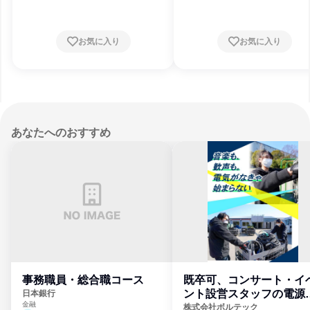
お気に入り
お気に入り
あなたへのおすすめ
事務職員・総合職コース
既卒可、コンサート・イ
ント設営スタッフの電源
日本銀行
金融
門
株式会社ボルテック