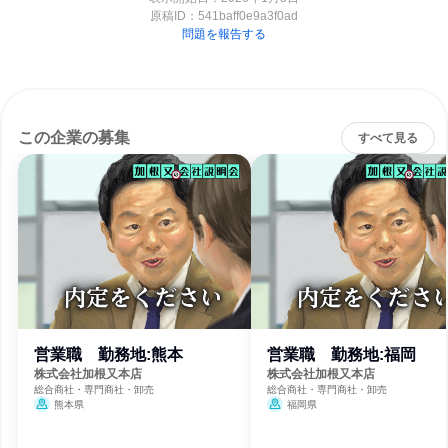
原稿ID：
541baff0e9a3f0ad
問題を報告する
この企業の募集
すべて見る
営業職 勤務地:熊本
営業職 勤務地:福岡
株式会社加根又本店
株式会社加根又本店
総合商社・専門商社・卸売
総合商社・専門商社・卸売
熊本県
福岡県