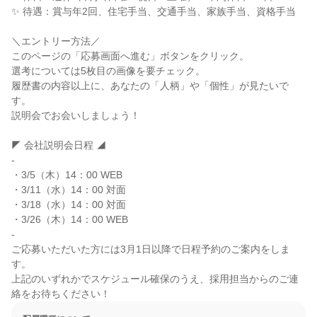
✨ 待遇：賞与年2回、住宅手当、交通手当、家族手当、資格手当

＼エントリー方法／

このページの「応募画面へ進む」ボタンをクリック。

選考については5枚目の画像を要チェック。

履歴書の内容以上に、あなたの「人柄」や「個性」が見たいで
す。

説明会でお会いしましょう！

◤ 会社説明会日程 ◢

-

・3/5（木）14：00 WEB

・3/11（水）14：00 対面

・3/18（水）14：00 対面

・3/26（木）14：00 WEB

-

ご応募いただいた方には3月1日以降で日程予約のご案内をしま
す。

上記のいずれかでスケジュール確保のうえ、採用担当からのご連
絡をお待ちください！