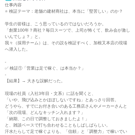
仕事内容

⭐ 検証テーマ：老舗の建材商社は、本当に「堅苦しい」のか？

学生の皆様は、こう思っているのではないだろうか。

「創業100年？商社？毎日スーツで、上司が怖くて、飲み会が激し
いんでしょ？」と。

我々（採用チーム）は、その説を検証すべく、加根又本店の現場
へ潜入した。

-

✅ 検証①「営業は足で稼ぐ、は本当か？」

-

【結果】→ 大きな誤解だった。

現場の社員（入社3年目・文系）に話を聞くと、

「いや、飛び込みとかほぼしないですね」とあっさり回答。

どうやら、すでにお付き合いのある工務店さんやメーカーさんと

「次の現場、どんなキッチン入れます？」

「納期、この日で調整しておきましたよ！」

と、雑談ベースで打ち合わせることもしばしばらしい。

汗水たらして足で稼ぐよりも、「信頼」と「調整力」で稼いでい