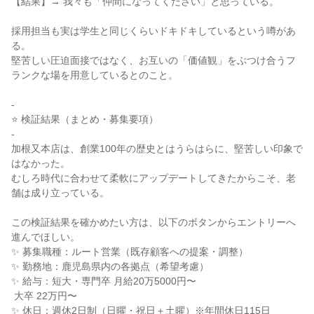
【結果】→ 我々も「仲間になってください」と思っている。

採用担当も実は学生と同じくらいドキドキしているという噂があ
る。

堅苦しい圧迫面接ではなく、お互いの「価値観」をぶつけ合うフ
ランクな場を用意しているとのこと。

-

⭐ 検証結果（まとめ・募集要項）

-

加根又本店は、創業100年の歴史とはうらはらに、堅苦しい印象で
はなかった。

むしろ時代に合わせて柔軟にアップデートしてきたからこそ、老
舗は成り立っている。

この検証結果を確かめたい方は、以下のボタンからエントリーへ
進んでほしい。

✨ 募集職種：ルート営業（既存顧客への提案・調整）

✨ 勤務地：鹿児島県内の各拠点（希望考慮）

✨ 給与：短大・専門卒 月給20万5000円〜

 大卒 22万円〜

✨ 休日：週休2日制（日曜・祝日＋土曜）※年間休日115日
