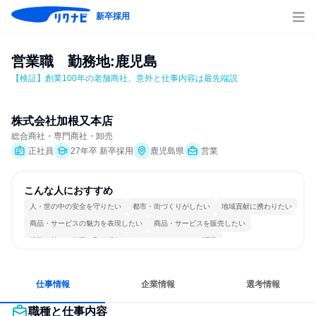
新卒採用
営業職　勤務地:鹿児島
【検証】創業100年の老舗商社、意外と仕事内容は最先端説
株式会社加根又本店
総合商社・専門商社・卸売
正社員
27年卒 新卒採用
鹿児島県
営業
こんな人におすすめ
人・世の中の安全を守りたい
都市・街づくりがしたい
地域貢献に携わりたい
商品・サービスの魅力を表現したい
商品・サービスを販売したい
情熱を持って仕事に取り組む
コミュニケーションが活発
長く同じ会社に居続けられる
多様な職種の人と関われる
人とたくさん会話する
仕事情報
企業情報
選考情報
職種と仕事内容