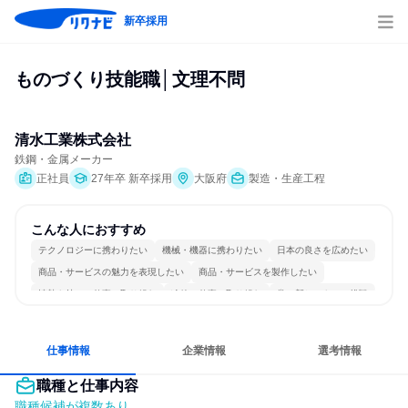
新卒採用
ものづくり技能職│文理不問
清水工業株式会社
鉄鋼・金属メーカー
正社員
27年卒 新卒採用
大阪府
製造・生産工程
こんな人におすすめ
テクノロジーに携わりたい
機械・機器に携わりたい
日本の良さを広めたい
商品・サービスの魅力を表現したい
商品・サービスを製作したい
情熱を持って仕事に取り組む
冷静に仕事に取り組む
常に新しいものに挑戦
チームワークを重視
一つの専門分野を極める
仕事情報
企業情報
選考情報
職種と仕事内容
職種候補が複数あり