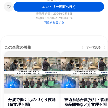
締切：なし
エントリー画面へ行く
表示開始日：2026年1月8日
原稿ID：
929d2c5e98fd352c
問題を報告する
この企業の募集
すべて見る
丹波で働く|ものづくり技能
技術系総合職(設計・管
職(文理不問)
商品開発など)│文理不問