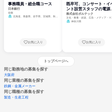
事務職員・総合職コース
既卒可、コンサート・イ
ント設営スタッフの電源
日本銀行
金融
門
株式会社ボルテック
北海道、青森県、岩手県、宮城県、秋田
文化・教養・娯楽、広告・メディア・マ
県、山形県、福島県、茨城県、群馬県、埼玉
ミ、電力・ガス・水道・エネルギー
神奈川県
県、東京都、神奈川県、新潟県、富山県、石
川県、福井県、山梨県、長野県、静岡県、愛
知県、京都府、大阪府、兵庫県、鳥取県、島
根県、岡山県、広島県、山口県、徳島県、香
川県、愛媛県、高知県、福岡県、佐賀県、長
お気に入り
お気に入り
崎県、熊本県、大分県、宮崎県、鹿児島県、
沖縄県
トップページへ
同じ勤務地の募集を探す
大阪府
同じ業種の募集を探す
鉄鋼・金属メーカー
同じ職種の募集を探す
製造・生産工程