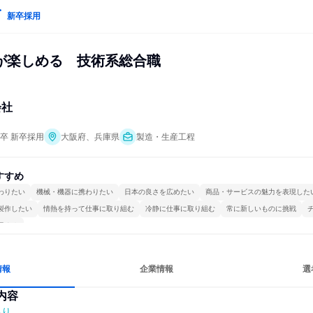
新卒採用
が楽しめる　技術系総合職
会社
年卒 新卒採用
大阪府、兵庫県
製造・生産工程
すすめ
わりたい
機械・機器に携わりたい
日本の良さを広めたい
商品・サービスの魅力を表現した
製作したい
情熱を持って仕事に取り組む
冷静に仕事に取り組む
常に新しいものに挑戦
極める
情報
企業情報
選
内容
あり