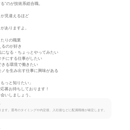
る”のが技術系総合職。

が見違えるほど



がありますよ。

たりの職業

えるのが好き

気になる・ちょっとやってみたい

タチにする仕事がしたい

できる環境で働きたい

モノを生み出す仕事に興味がある

もっと知りたい」

応募お待ちしております！

お会いしましょう。
て
ります。選考のタイミングや内定後、入社後などに配属職種が確定します。

