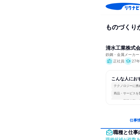
ものづくり
清水工業株式
鉄鋼・金属メーカー
正社員
27
こんな人にお
テクノロジーに携
商品・サービスを
一つの専門分野を
仕事
職種と仕事
職種候補が複数