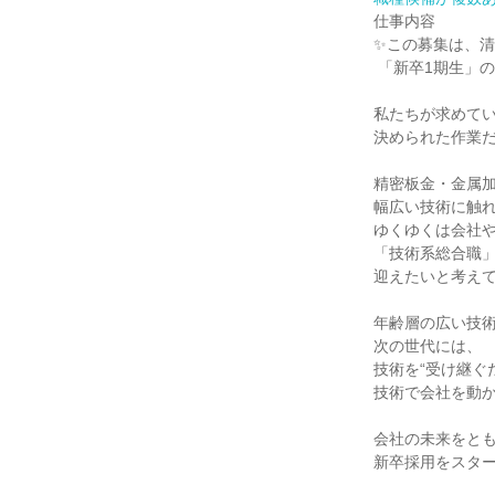
仕事内容

✨この募集は、清
 「新卒1期生」の採用です！ ✨

私たちが求めてい
決められた作業だ
精密板金・金属加
幅広い技術に触れ
ゆくゆくは会社や
「技術系総合職」
迎えたいと考えて
年齢層の広い技術
次の世代には、

技術を“受け継ぐだ
技術で会社を動か
会社の未来をとも
新卒採用をスター