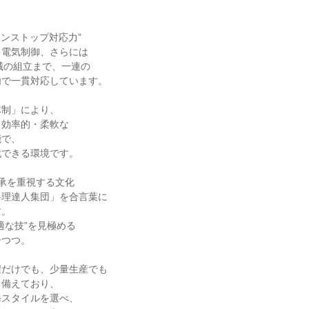
ンストップ対応力”

電気制御、さらには

械の組立まで、一連の

で一貫対応しています。

制」により、

効率的・柔軟な

で、

できる環境です。

承を重視する文化

理達人集団」を合言葉に

。

な技”を見極める

つつ。

だけでも、少量生産でも

備えており、

スタイルを選べ、
