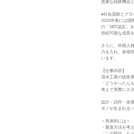
貴重な経験機会と
●社会貢献とグロ
2025年春には
の「SBT認定」を
持続可能な成長を
さらに、外国人材
力を入れ、多様性
います。

【仕事内容】

清水工業の技術系
「どうやったらも
考えて実際にカタ
設計・試作・改善
モノが生まれる一
＜具体的には＞

・製造方法を考え
「この部品、もっ