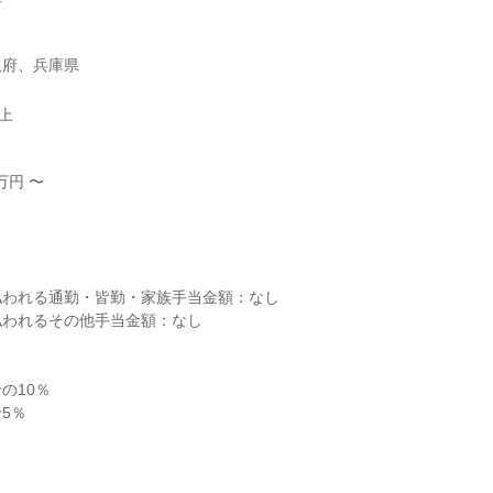
阪府、兵庫県
以上
円 〜



われる通勤・皆勤・家族手当金額：なし

われるその他手当金額：なし

10％

％
