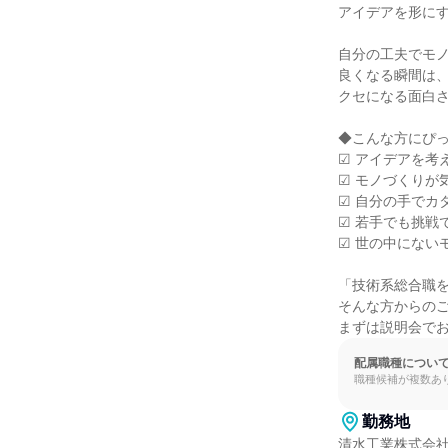
アイデアを形にす
自分の工夫でモノ
良くなる瞬間は、
クセになる面白さ
◆こんな方にぴっ
☑ アイデアを考
☑ モノづくりが
☑ 自分の手でカ
☑ 若手でも挑戦
☑ 世の中にない
「技術系総合職を
そんな方からのご
まずは説明会で
配属職種につい
職種候補が複数あ
勤務地
清水工業株式会社