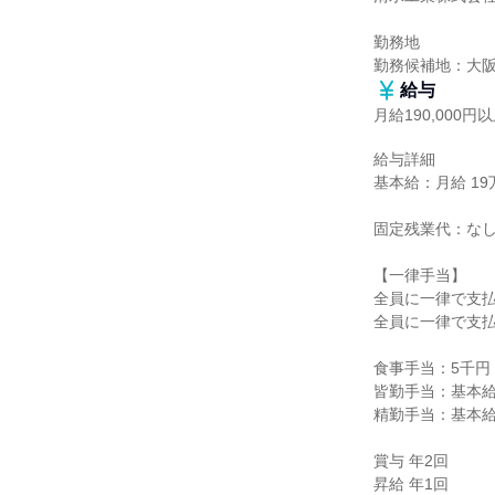
勤務地

勤務候補地：大
給与
月給190,000円
給与詳細

基本給：月給 19万
固定残業代：なし
【一律手当】

全員に一律で支払
全員に一律で支払
食事手当：5千円

皆勤手当：基本給の
精勤手当：基本給5
賞与 年2回

昇給 年1回
