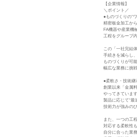
【企業情報】

＼ポイント／

●ものづくりの“ワ
精密板金加工から
FA機器や産業機
工程をグループ内
この「一社完結体
手続きを減らし、
ものづくりが可能
幅広な業務に挑戦
●柔軟さ・技術継
創業以来「金属料
やってきています
製品に応じて“最適
技術力が強みのひ
また、一つの工程
対応する柔軟性も
自分に合った業務