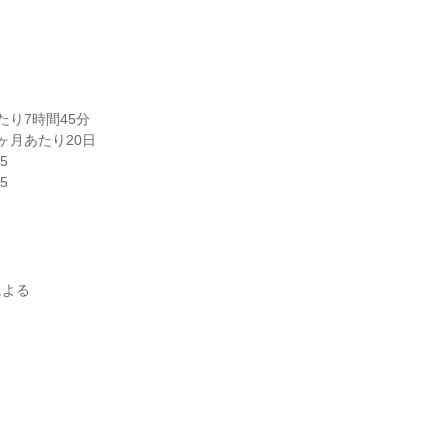
り7時間45分

月あたり20日

5

5
による