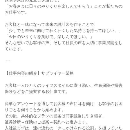
保険や家計の見直しを通して、

「お客さまに日々のやりくりを楽しんでもらう」ことが私たちの
お仕事です。

お客様と一緒になって未来の設計図を作ることで、

「少しでも未来に向けてわくわくした気持ちを持ってほしい。」

「今日のやりくりを笑顔で、楽しんでほしい。」

そんな想いでお客様の声、そして社員の声を大切に事業展開をし
ています。

 ー

【仕事内容の紹介】サプライヤー業務

お客様一人ひとりのライフスタイルに寄り添い、生命保険や損害
保険などをご提案するお仕事です。

簡単なアンケートを通してお客様の声に耳を傾け、お客様のお困
りごとを伺うことから始めます。

その後、具体的なプランの提案は商談担当に引き継ぎ、

証券診断→保険のご提案→契約へと進みます。

入社後まずは一連の流れの「きっかけを作る役割」を担っていた