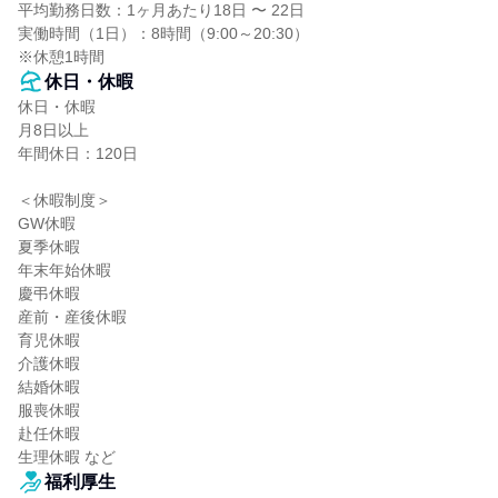
平均勤務日数：1ヶ月あたり18日 〜 22日

実働時間（1日）：8時間（9:00～20:30）

※休憩1時間
休日・休暇
休日・休暇

月8日以上

年間休日：120日

＜休暇制度＞

GW休暇

夏季休暇

年末年始休暇

慶弔休暇

産前・産後休暇

育児休暇

介護休暇

結婚休暇

服喪休暇

赴任休暇

生理休暇 など
福利厚生