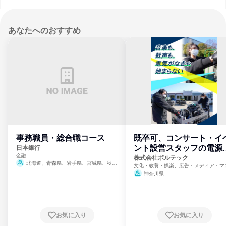
あなたへのおすすめ
事務職員・総合職コース
既卒可、コンサート・イ
ント設営スタッフの電源
日本銀行
金融
門
株式会社ボルテック
北海道、青森県、岩手県、宮城県、秋田
文化・教養・娯楽、広告・メディア・マ
県、山形県、福島県、茨城県、群馬県、埼玉
ミ、電力・ガス・水道・エネルギー
神奈川県
県、東京都、神奈川県、新潟県、富山県、石
川県、福井県、山梨県、長野県、静岡県、愛
知県、京都府、大阪府、兵庫県、鳥取県、島
根県、岡山県、広島県、山口県、徳島県、香
川県、愛媛県、高知県、福岡県、佐賀県、長
お気に入り
お気に入り
崎県、熊本県、大分県、宮崎県、鹿児島県、
沖縄県