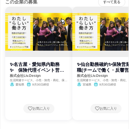
この企業の募集
すべて見る
✨名古屋・愛知県内勤務
✨仙台勤務確約✨保険営
✨ 保険代理イベント営業
職(チームで働く・反響営
(学部不問)
業)
株式会社Liv.Design
株式会社Liv.Design
生活関連サービス、小売・卸売・商社、保険
生活関連サービス、小売・卸売・商社、
代理
代理
愛知県
9月30日締切
宮城県
9月30日締切
お気に入り
お気に入り