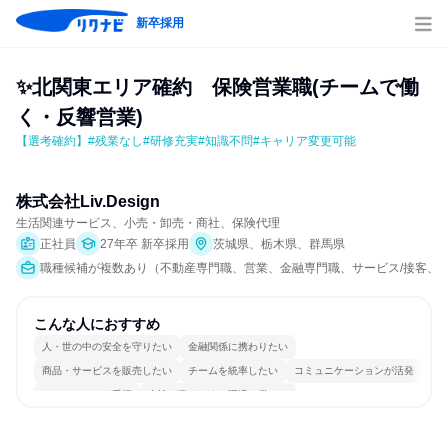
新卒採用
✨北関東エリア確約　保険営業職(チームで働
く・反響営業)
【選考確約】#残業なし#研修充実#知識不問#キャリア変更可能
株式会社Liv.Design
生活関連サービス、小売・卸売・商社、保険代理
正社員
27年卒 新卒採用
茨城県、栃木県、群馬県
職種候補が複数あり（不動産専門職、営業、金融専門職、サービス/接客、小
こんな人におすすめ
人・世の中の安全を守りたい
金融関係に携わりたい
商品・サービスを販売したい
チームを統率したい
コミュニケーションが活発
チームワークを重視
女性が働きやすい環境で働ける
長く同じ会社に居続けられる
多様な職種の人と関われる
人とたくさん会話する