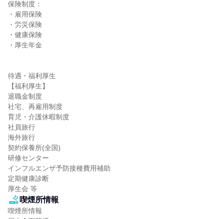
保険制度：

・雇用保険

・労災保険

・健康保険

・厚生年金

待遇・福利厚生

【福利厚生】

退職金制度

社宅、再雇用制度

育児・介護休暇制度

社員旅行

海外旅行

契約保養所(全国)

研修センター

インフルエンザ予防接種費用補助

定期健康診断

厚生会 等
喫煙所情報
喫煙所情報
