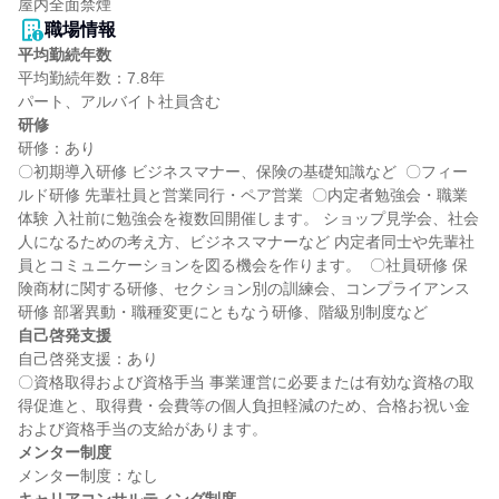
屋内全面禁煙
職場情報
平均勤続年数
平均勤続年数：7.8年

研修
研修：あり

〇初期導入研修 ビジネスマナー、保険の基礎知識など  〇フィー
ルド研修 先輩社員と営業同行・ペア営業  〇内定者勉強会・職業
体験 入社前に勉強会を複数回開催します。 ショップ見学会、社会
人になるための考え方、ビジネスマナーなど 内定者同士や先輩社
員とコミュニケーションを図る機会を作ります。  〇社員研修 保
険商材に関する研修、セクション別の訓練会、コンプライアンス
自己啓発支援
自己啓発支援：あり

〇資格取得および資格手当 事業運営に必要または有効な資格の取
得促進と、取得費・会費等の個人負担軽減のため、合格お祝い金
メンター制度