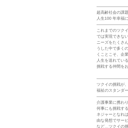
――――――――
超高齢社会の課題
人生100 年幸福
――――――――
これまでのツク
では実現できな
ニーズをたくさ
うした中で多く
くことこそ、企
人生を送れている
挑戦する仲間をお
――――――――
ツクイの挑戦が、
福祉のスタンダー
――――――――
介護事業に携わり
何事にも挑戦す
ネジャーとなれ
由な発想でサー
など…ツクイの挑