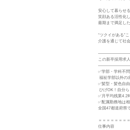
安心して暮らせる
笑顔ある活性化し
最期まで満足した
“ツクイがある”
介護を通じて社会
――――――――
この新卒採用求人
――――――――
✅学部・学科不問
 福祉学部以外の出身！※2025新卒入社者実績

✅髪型・髪色自由
 ひげOK！自分らしく働ける職場です

✅月平均残業4.2時
✅配属勤務地は相
全国47都道府県で7
＝＝＝＝＝＝＝＝
仕事内容
