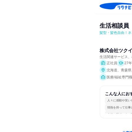
生活相談員
髪型・髪色自由！ネ
株式会社ツク
生活関連サービス、
正社員
27
北海道、青森県
医療/福祉専門
こんな人にお
人々に感動や笑い
情熱を持って仕事
多様な職種の人と