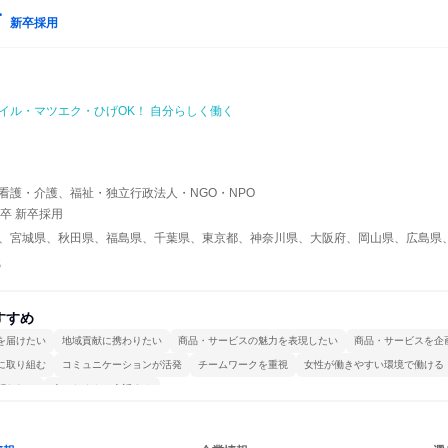
新卒採用
イル・マツエク・ひげOK！ 自分らしく働く
イ
看護・介護、福祉・独立行政法人・NGO・NPO
年卒 新卒採用
、宮城県、秋田県、福島県、千葉県、東京都、神奈川県、大阪府、岡山県、広島県
職
すすめ
を届けたい
地域貢献に携わりたい
商品・サービスの魅力を表現したい
商品・サービスを企
に取り組む
コミュニケーションが活発
チームワークを重視
女性が働きやすい環境で働ける
関われる
人とたくさん会話する