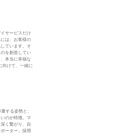
デイサービスだけ
れには、お客様の
化しています。そ
ものを創造してい
き、本当に幸福な
に向けて、一緒に
尊重する姿勢と、
きいのが特徴。マ
と深く繋がり、自
サポーター」採用