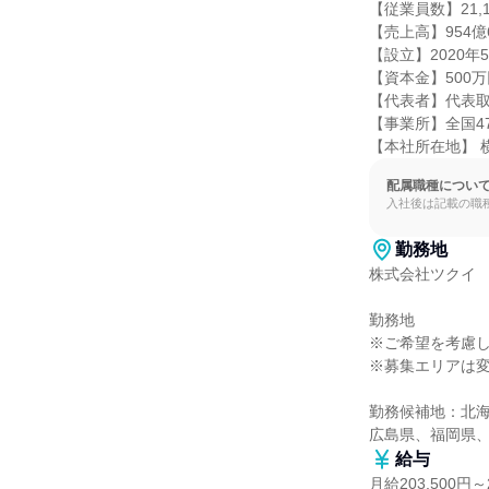
【従業員数】21,1
【売上高】954億6
【設立】2020年5
【資本金】500万
【代表者】代表取締
【事業所】全国47都
【本社所在地】 横
配属職種につい
入社後は記載の職
勤務地
株式会社ツクイ

勤務地

※ご希望を考慮し
※募集エリアは変
勤務候補地：北
広島県、福岡県
給与
月給203,500円～2