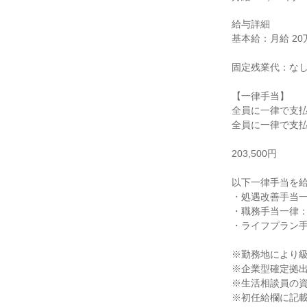
給与詳細

基本給：月給 20万3
固定残業代：なし
【一律手当】

全員に一律で支払
全員に一律で支払
203,500円

以下一律手当を給
・処遇改善手当一律：
・職務手当一律：23
・ライフプラン手当
※勤務地により級地
※企業型確定拠出
※生活相談員の資
※初任給欄に記載