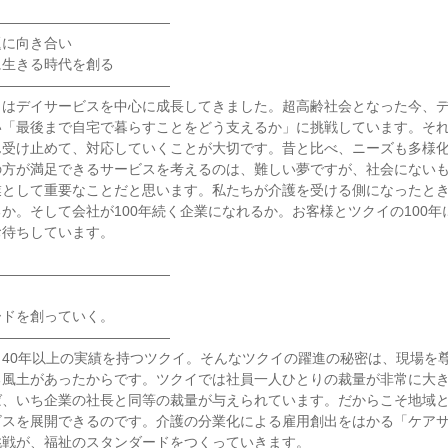
――――――――――――

に向き合い

に生きる時代を創る

――――――――――――

イはデイサービスを中心に成長してきました。超高齢社会となった今、
い「最後まで自宅で暮らすことをどう支えるか」に挑戦しています。そ
ん受け止めて、対応していくことが大切です。昔と比べ、ニーズも多様
の方が満足できるサービスを考えるのは、難しい夢ですが、社会にない
業として重要なことだと思います。私たちが介護を受ける側になったと
か。そして会社が100年続く企業になれるか。お客様とツクイの100年
待ちしています。

――――――――――――



ドを創っていく。

――――――――――――

40年以上の実績を持つツクイ。そんなツクイの躍進の秘密は、現場を
る風土があったからです。ツクイでは社員一人ひとりの裁量が非常に大
ば、いち企業の社長と同等の裁量が与えられています。だからこそ地域
ビスを展開できるのです。介護の分業化による雇用創出をはかる「ケア
戦が、福祉のスタンダードをつくっていきます。
