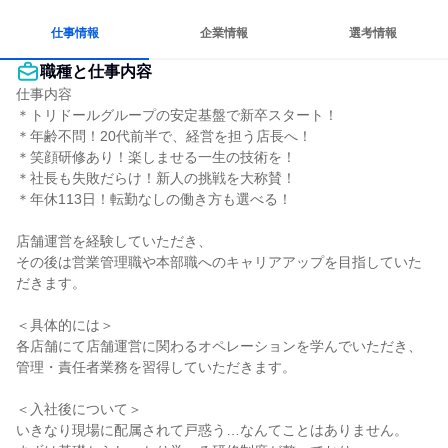
仕事情報
企業情報
選考情報
職種と仕事内容
仕事内容

＊トリドールグループの安定基盤で新卒スタート！

＊年齢不問！20代前半で、経営を担う店長へ！

＊笑顔研修あり！楽しませる一生の技術を！

＊社長も失敗だらけ！新人の挑戦を大称賛！

＊年休113日！転勤なしの働き方も選べる！

店舗運営を経験していただき、

その後は営業管理職や本部職へのキャリアアップを目指していた
だきます。

＜具体的には＞

各店舗にて店舗運営に関わるオペレーションを学んでいただき、

管理・責任者業務を習得していただきます。

＜入社後について＞

いきなり現場に配属されて戸惑う…なんてことはありません。
