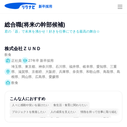
新卒採用
総合職(将来の幹部候補)
君の「器」で未来を沸かせ！好きを仕事にできる最高の舞台☆
株式会社ＺＵＮＤ
飲食
正社員
27年卒 新卒採用
埼玉県、東京都、神奈川県、石川県、福井県、岐阜県、愛知県、三重
県、滋賀県、京都府、大阪府、兵庫県、奈良県、和歌山県、鳥取県、島
根県、岡山県、広島県、愛媛県
飲食
こんな人におすすめ
人々に感動や笑いを届けたい
食生活・食育に関わりたい
プロジェクトを推進したい
人の成長を支えたい
情熱を持って仕事に取り組む
コミュニケーションが活発
常に新しいものに挑戦
チームワークを重視
若手が裁量を持てる環境
人とたくさん会話する