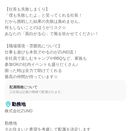
【社長も失敗しまくり】

「僕も失敗したよ」と笑ってくれる社長！

だから挑戦した結果の失敗は責めません。

何もしないことのほうがリスク☆

あなたの「面白がる心」で風を吹かせてください！

【職場環境・雰囲気について】

仕事も遊びも本気でやるのがZUND流！

全社員で楽しむキャンプやBBQなど、家族も

参加OKの社内イベントも盛りだくさん♪

困った時は全力で助けてくれる

最高の仲間が待っています☆
配属職種について
入社後は記載の職種で配属されます。
勤務地
株式会社ZUND

勤務地

※お住まいと希望を考慮して配属を決定します
