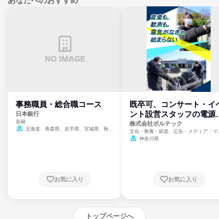
あなたへのおすすめ
事務職員・総合職コース
既卒可、コンサート・イ
ント設営スタッフの電源
日本銀行
金融
門
株式会社ボルテック
北海道、青森県、岩手県、宮城県、秋田
文化・教養・娯楽、広告・メディア・マ
県、山形県、福島県、茨城県、群馬県、埼玉
ミ、電力・ガス・水道・エネルギー
神奈川県
県、東京都、神奈川県、新潟県、富山県、石
川県、福井県、山梨県、長野県、静岡県、愛
知県、京都府、大阪府、兵庫県、鳥取県、島
根県、岡山県、広島県、山口県、徳島県、香
川県、愛媛県、高知県、福岡県、佐賀県、長
お気に入り
お気に入り
崎県、熊本県、大分県、宮崎県、鹿児島県、
沖縄県
トップページへ