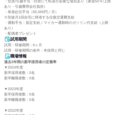
・住居/引越手当：社命にて転居が必要な場合あり（家賃50％/上限
あり・引越費用会社負担）

・単身赴任手当（65,000円／月）

※別途月1回自宅に帰省する往復交通費支給

・通勤手当：規定支給／マイカー通勤時のガソリン代支給（上限
あり）

・配偶者プレゼント
試用期間
試用・研修期間：6ヶ月

職場情報
過去3年間の新卒採用者の定着率
▼2024年度

新卒採用者数：0名

新卒離職者数：0名

▼2023年度

新卒採用者数：0名

新卒離職者数：0名

▼2022年度
