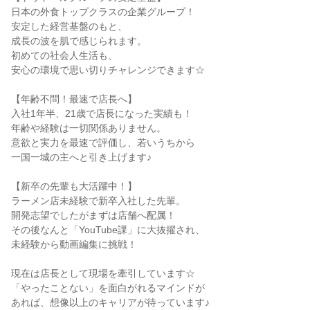
日本の外食トップクラスの企業グループ！

安定した経営基盤のもと、

成長の波を肌で感じられます。

初めての社会人生活も、

安心の環境で思い切りチャレンジできます☆

【年齢不問！最速で店長へ】

入社1年半、21歳で店長になった実績も！

年齢や経験は一切関係ありません。

意欲と実力を最速で評価し、若いうちから

一国一城の主へと引き上げます♪

【新卒の先輩も大活躍中！】

ラーメン店未経験で新卒入社した先輩。

開発志望でしたがまずは店舗へ配属！

その後なんと「YouTube課」に大抜擢され、

未経験から動画編集に挑戦！

現在は店長として現場を牽引しています☆

「やったことない」を面白がれるマインドが

あれば、想像以上のキャリアが待っています♪
