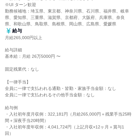
※UI ターン歓迎

勤務候補地：埼玉県、東京都、神奈川県、石川県、福井県、岐阜
県、愛知県、三重県、滋賀県、京都府、大阪府、兵庫県、奈良
県、和歌山県、鳥取県、島根県、岡山県、広島県、愛媛県
給与
月給265,000円以上
給与詳細

基本給：月給 26万5000円 〜

固定残業代：なし

【一律手当】

全員に一律で支払われる通勤・皆勤・家族手当金額：なし

全員に一律で支払われるその他手当金額：なし

給与例

・入社初年度月収例：322,181円（月給265,000円＋残業手当25時
間＋深夜手当20時間）

・入社初年度年収例：4,041,724円（上記月収×12ヶ月＋賞与1
回）
