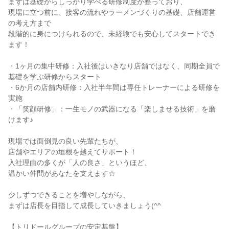
まずは基礎からしっかり学べる研修制度が整っており、

現場に立つ前に、接客の流れやラーメンづくりの基礎、店舗運営
の考え方まで

段階的に身につけられるので、未経験でも安心してスタートでき
ます！

・1ヶ月の集中研修：入社後はいきなり店舗ではなく、同期全員で
基礎を学ぶ研修からスタート

・6か月の店舗内研修：入社半年間は専任トレーナーによる研修を
実施

・「笑顔研修」：一生モノの武器になる「楽しませる技術」を磨
けます♪

現場では面倒見の良い先輩たちが、

店舗やエリアの垣根を越えてサポート！

入社理由の多くが「人の良さ」というほど、

温かい仲間があなたを支えます☆

少しずつできることを増やしながら、

まずは店長を目指して成長していきましょう(^^

【トリドールグループの安定基盤】
