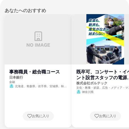
あなたへのおすすめ
事務職員・総合職コース
既卒可、コンサート・イ
ント設営スタッフの電源
日本銀行
金融
門
株式会社ボルテック
北海道、青森県、岩手県、宮城県、秋田
文化・教養・娯楽、広告・メディア・マ
県、山形県、福島県、茨城県、群馬県、埼玉
ミ、電力・ガス・水道・エネルギー
神奈川県
県、東京都、神奈川県、新潟県、富山県、石
川県、福井県、山梨県、長野県、静岡県、愛
知県、京都府、大阪府、兵庫県、鳥取県、島
根県、岡山県、広島県、山口県、徳島県、香
川県、愛媛県、高知県、福岡県、佐賀県、長
お気に入り
お気に入り
崎県、熊本県、大分県、宮崎県、鹿児島県、
沖縄県