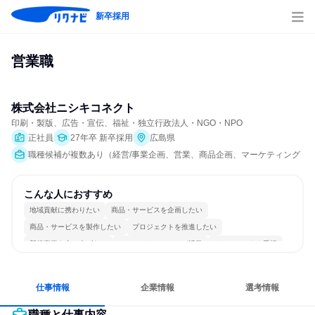
新卒採用
営業職
株式会社ニシキコネクト
印刷・製版、広告・宣伝、福祉・独立行政法人・NGO・NPO
正社員
27年卒 新卒採用
広島県
職種候補が複数あり（経営/事業企画、営業、商品企画、マーケティング・広
こんな人におすすめ
地域貢献に携わりたい
商品・サービスを企画したい
商品・サービスを製作したい
プロジェクトを推進したい
新規事業を立ち上げたい
コミュニケーションが活発
チームワークを重視
女性が働きやすい環境で働ける
長く同じ会社に居続けられる
若手が裁量を持てる環境
仕事情報
企業情報
選考情報
職種と仕事内容