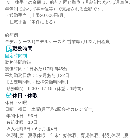
 ※一律手当の金額は、給与と同じ単位（月給制であれば月単位、
年俸制であれば年単位等）で支給される金額です。

・通勤手当（上限20,000円/月）

・住宅手当（条件による）

給与例

モデルケース1(モデルケース名:営業職) 月22万円程度
勤務時間
固定時間制
勤務時間詳細

実働時間：1日あたり7時間45分

平均勤務日数：1ヶ月あたり22日

【固定時間制・標準労働時間制】

 勤務時間：8:30～17:15（休憩：1時間）
休日・休暇
休日・休暇

日曜・祝日・土曜(月平均2回会社カレンダー)

 年間休日：96日

 有給休暇：10日

 ※入社時6日＋6ヶ月後4日

 休暇制度：夏季休暇、年末年始休暇、育児休暇、特別休暇（夏