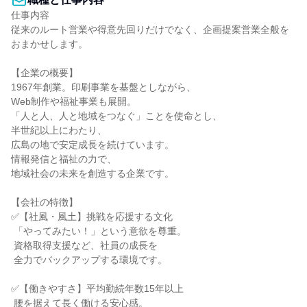
仕事内容

従来のルート営業や得意先回りだけでなく、企画提案営業全般を
おまかせします。

【企業の概要】

1967年創業。印刷事業を基盤としながら、

Web制作や福祉事業も展開。

「人と人、人と地域をつなぐ」ことを使命とし、

半世紀以上にわたり、

広島の地で安定成長を続けています。

情報発信と福祉の力で、

地域社会の未来を創造する企業です。

【会社の特徴】

✅【社風・風土】挑戦を応援する文化

 「やってみたい！」という意欲を尊重。

 資格取得支援など、社員の成長を

 全力でバックアップする環境です。

✅【働きやすさ】平均勤続年数15年以上

 腰を据えて長く働ける安心感。
