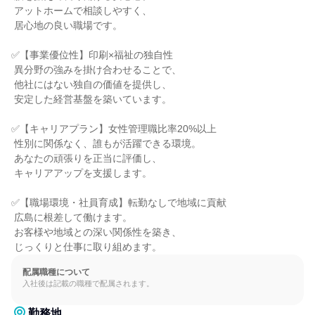
 アットホームで相談しやすく、

 居心地の良い職場です。

✅【事業優位性】印刷×福祉の独自性

 異分野の強みを掛け合わせることで、

 他社にはない独自の価値を提供し、

 安定した経営基盤を築いています。

✅【キャリアプラン】女性管理職比率20%以上

 性別に関係なく、誰もが活躍できる環境。

 あなたの頑張りを正当に評価し、

 キャリアアップを支援します。

✅【職場環境・社員育成】転勤なしで地域に貢献

 広島に根差して働けます。

 お客様や地域との深い関係性を築き、

 じっくりと仕事に取り組めます。
配属職種について
入社後は記載の職種で配属されます。
勤務地