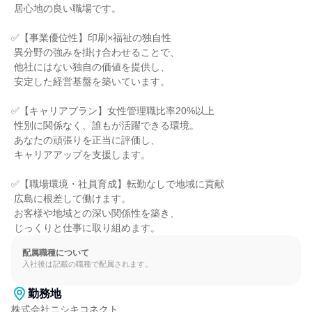
 居心地の良い職場です。

✅【事業優位性】印刷×福祉の独自性

 異分野の強みを掛け合わせることで、

 他社にはない独自の価値を提供し、

 安定した経営基盤を築いています。

✅【キャリアプラン】女性管理職比率20%以上

 性別に関係なく、誰もが活躍できる環境。

 あなたの頑張りを正当に評価し、

 キャリアアップを支援します。

✅【職場環境・社員育成】転勤なしで地域に貢献

 広島に根差して働けます。

 お客様や地域との深い関係性を築き、

 じっくりと仕事に取り組めます。
配属職種について
入社後は記載の職種で配属されます。
勤務地
株式会社ニシキコネクト
