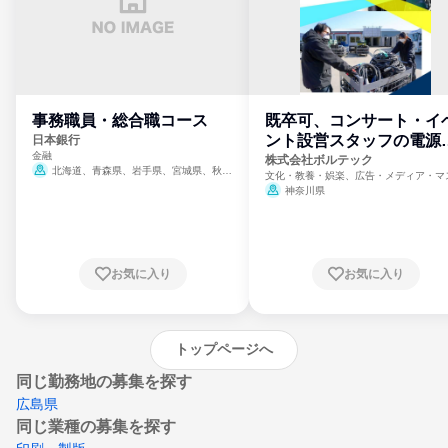
事務職員・総合職コース
既卒可、コンサート・イ
ント設営スタッフの電源
日本銀行
金融
門
株式会社ボルテック
北海道、青森県、岩手県、宮城県、秋田
文化・教養・娯楽、広告・メディア・マ
県、山形県、福島県、茨城県、群馬県、埼玉
ミ、電力・ガス・水道・エネルギー
神奈川県
県、東京都、神奈川県、新潟県、富山県、石
川県、福井県、山梨県、長野県、静岡県、愛
知県、京都府、大阪府、兵庫県、鳥取県、島
根県、岡山県、広島県、山口県、徳島県、香
川県、愛媛県、高知県、福岡県、佐賀県、長
お気に入り
お気に入り
崎県、熊本県、大分県、宮崎県、鹿児島県、
沖縄県
トップページへ
同じ勤務地の募集を探す
広島県
同じ業種の募集を探す