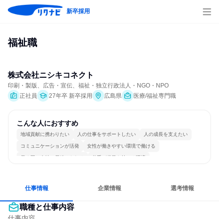
新卒採用
福祉職
株式会社ニシキコネクト
印刷・製版、広告・宣伝、福祉・独立行政法人・NGO・NPO
正社員
27年卒 新卒採用
広島県
医療/福祉専門職
こんな人におすすめ
地域貢献に携わりたい
人の仕事をサポートしたい
人の成長を支えたい
コミュニケーションが活発
女性が働きやすい環境で働ける
長く同じ会社に居続けられる
若手が裁量を持てる環境
仕事情報
企業情報
選考情報
職種と仕事内容
仕事内容
