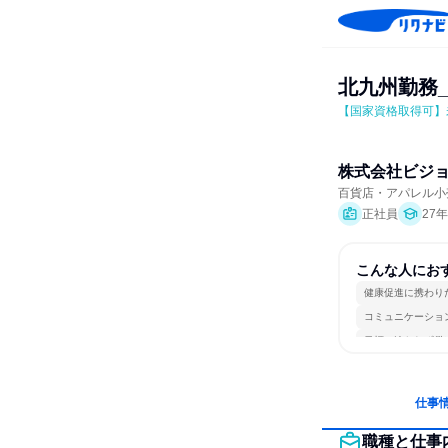
北九州勤務
【国家資格取得可】
株式会社ビジ
百貨店・アパレル小
正社員
27
こんな人にお
健康促進に携わり
コミュニケーショ
目標に追われず働
仕事
職種と仕事