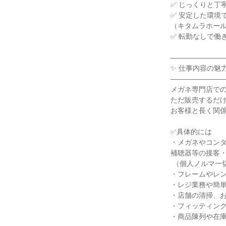
✅ じっくりと丁
✅ 安定した環境
（キタムラホール
✅ 転勤なしで働き
――――――――
✨ 仕事内容の魅力 
――――――――
メガネ専門店での
ただ販売するだけ
お客様と長く関係
✅具体的には

・メガネやコンタ
補聴器等の接客・
 （個人ノルマ一切なし！）

・フレームやレン
・レジ業務や簡単
・店舗の清掃、お
・フィッティング
・商品陳列や在庫