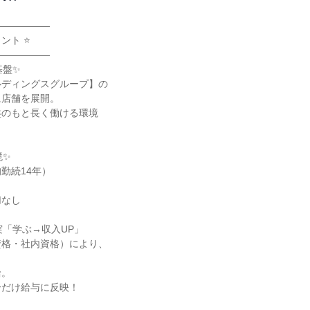
―――――

ト ⭐

―――――

盤✨

ディングスグループ】の

店舗を展開。

のもと長く働ける環境

✨

勤続14年）

なし

「学ぶ→収入UP」

格・社内資格）により、



。

だけ給与に反映！
