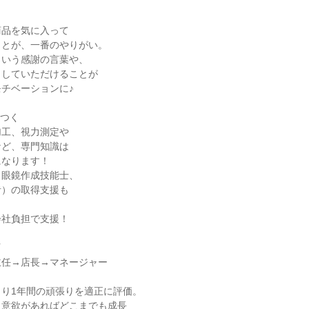
品を気に入って

とが、一番のやりがい。

いう感謝の言葉や、

していただけることが

チベーションに♪

つく

工、視力測定や

ど、専門知識は

なります！

眼鏡作成技能士、

）の取得支援も



社負担で支援！

任→店長→マネージャー

り1年間の頑張りを適正に評価。

意欲があればどこまでも成長
