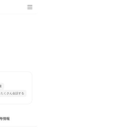
重
とたくさん会話する
考情報