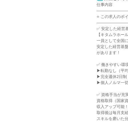
仕事内容

――――――――
⭐ この求人のポイン
――――――――
✅ 安定した経営基
【キタムラホール
一員として全国に
安定した経営基盤
があります！

✅ 働きやすい環境
▶転勤なし（平均
▶完全週休2日制

▶個人ノルマ一切
✅ 資格手当が充実
資格取得（国家資
収入アップ可能！
取得後は毎月支給
スキルを磨いた分