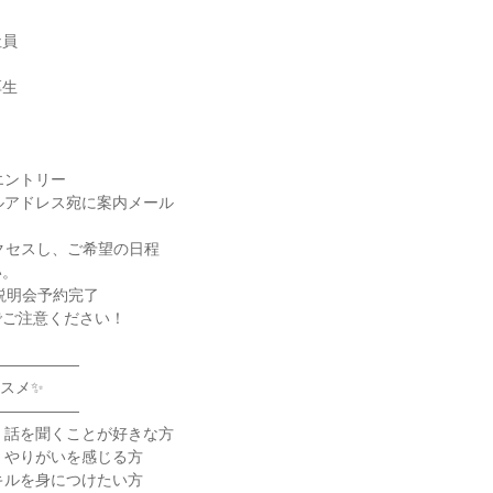
員

生

ントリー

ルアドレス宛に案内メール

アクセスし、ご希望の日程

。

説明会予約完了

ご注意ください！

―――――

スメ✨

―――――

・話を聞くことが好きな方

、やりがいを感じる方

キルを身につけたい方
