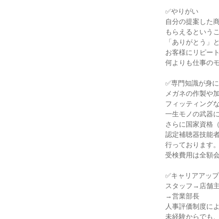
✅やりがい

自分の提案した商
もらえるというこ
「ありがとう」と
お客様にリピート
何よりも仕事のモ
✅専門知識が身に
メガネの作製や加
フィッティングな
一生モノの武器に
さらに国家資格（
認定補聴器技能者
行っております。
受検費用は全額会
✅キャリアアップ

スタッフ→店舗主
→営業部長

人事評価制度によ
未経験からでも、