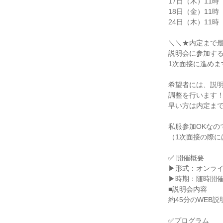
17日（木）11時

18日（金）11時

24日（木）11時

＼＼★内定まで最
説明会に参加する
1次面接に進めます
希望者には、説明
調整を行います！
早い方は内定まで
私服参加OKなの
（1次面接の際に
✅ 開催概要

▶形式：オンライ
▶時期：随時開催
■説明会内容

約45分のWEB説明
✅プログラム
