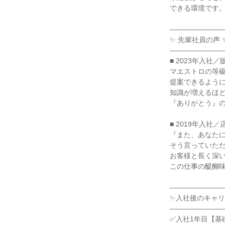
できる環境です。
――――――――
✨ 先輩社員の声 ✨
――――――――
■ 2023年入社／
マエストロの等級
提案できるように
知識が増えるほど
『ありがとう』の
■ 2019年入社／店
『また、あなたに
そう言っていただ
お客様と長く深い
この仕事の醍醐味
――――――――
✨入社後のキャリ
――――――――
✅入社1年目【基