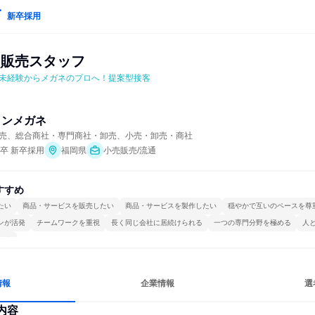
新卒採用
_販売スタッフ
未経験からメガネのプロへ！提案型接客
ョンメガネ
売、総合商社・専門商社・卸売、小売・卸売・商社
年卒 新卒採用
福岡県
小売販売/流通
すすめ
たい
商品・サービスを販売したい
商品・サービスを製作したい
穏やかで互いのペースを尊
ンが活発
チームワークを重視
長く同じ会社に居続けられる
一つの専門分野を極める
人
ける
情報
企業情報
選
内容