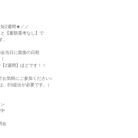
短2週間★／／

と【書類選考なし】で

。

会当日に面接の日程

！

【2週間】ほどです！！

でお気軽にご参加ください♪

は、ES提出が必要です。）

ン

中

会
