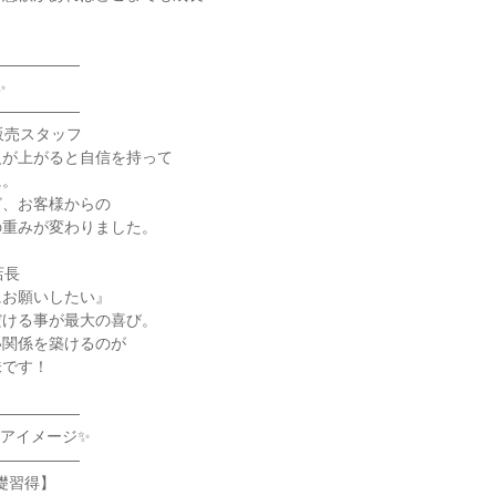


―――――



―――――

販売スタッフ

が上がると自信を持って

。

、お客様からの

重みが変わりました。

長

お願いしたい』

ける事が最大の喜び。

関係を築けるのが

です！

―――――

アイメージ✨

―――――

礎習得】
