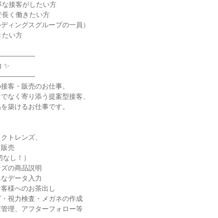
寧な接客がしたい方

で長く働きたい方

ディングスグループの一員）

たい方

―――――

✨

―――――

接客・販売のお仕事。

でなく寄り添う提案型接客、

を築けるお仕事です。

クトレンズ、

販売

ズの商品説明

なデータ入力

客様へのお茶出し

・視力検査・メガネの作成

管理、アフターフォロー等
