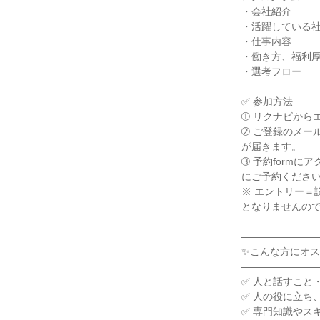
・会社紹介

・活躍している社
・仕事内容

・働き方、福利厚
・選考フロー

✅ 参加方法

➀ リクナビからエ
➁ ご登録のメー
が届きます。

➂ 予約formに
にご予約ください
※ エントリー＝
となりませんので
――――――――
✨こんな方にオス
――――――――
✅ 人と話すこと
✅ 人の役に立ち
✅ 専門知識やス