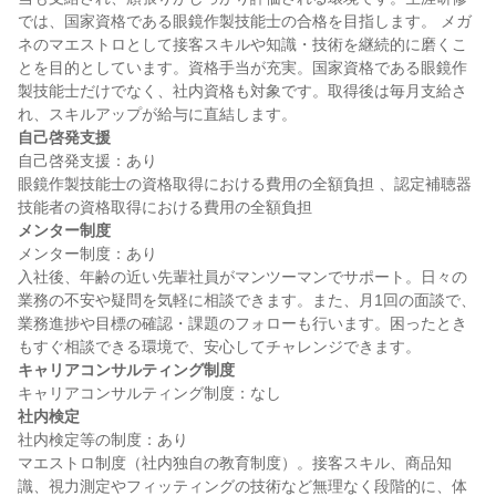
では、国家資格である眼鏡作製技能士の合格を目指します。 メガ
ネのマエストロとして接客スキルや知識・技術を継続的に磨くこ
とを目的としています。資格手当が充実。国家資格である眼鏡作
製技能士だけでなく、社内資格も対象です。取得後は毎月支給さ
自己啓発支援
自己啓発支援：あり

眼鏡作製技能士の資格取得における費用の全額負担 、認定補聴器
メンター制度
メンター制度：あり

入社後、年齢の近い先輩社員がマンツーマンでサポート。日々の
業務の不安や疑問を気軽に相談できます。また、月1回の面談で、
業務進捗や目標の確認・課題のフォローも行います。困ったとき
キャリアコンサルティング制度
社内検定
社内検定等の制度：あり

マエストロ制度（社内独自の教育制度）。接客スキル、商品知
識、視力測定やフィッティングの技術など無理なく段階的に、体