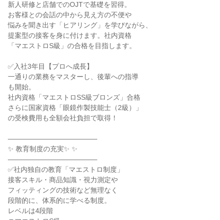
新人研修と店舗でのOJTで基礎を習得。

お客様との会話の中から見え方の不便や

悩みを聞き出す「ヒアリング」を学びながら、

提案型の接客を身に付けます。社内資格

「マエストロS級」の合格を目指します。

✅入社3年目【プロへ成長】

一通りの業務をマスターし、後輩への指導

も開始。

社内資格「マエストロSS級ブロンズ」合格

さらに国家資格「眼鏡作製技能士（2級）」

の受検費用も全額会社負担で取得！

―――――――――――――

✨ 教育制度の充実✨ ✨

―――――――――――――

✅社内独自の教育「マエストロ制度」

接客スキル・商品知識・視力測定や

フィッティングの技術など無理なく

段階的に、体系的に学べる制度。

レベルは4段階
