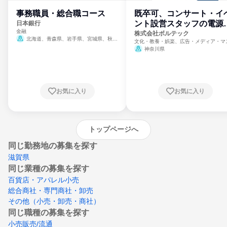
事務職員・総合職コース
既卒可、コンサート・イ
ント設営スタッフの電源
日本銀行
金融
門
株式会社ボルテック
北海道、青森県、岩手県、宮城県、秋田
文化・教養・娯楽、広告・メディア・マ
県、山形県、福島県、茨城県、群馬県、埼玉
ミ、電力・ガス・水道・エネルギー
神奈川県
県、東京都、神奈川県、新潟県、富山県、石
川県、福井県、山梨県、長野県、静岡県、愛
知県、京都府、大阪府、兵庫県、鳥取県、島
根県、岡山県、広島県、山口県、徳島県、香
川県、愛媛県、高知県、福岡県、佐賀県、長
お気に入り
お気に入り
崎県、熊本県、大分県、宮崎県、鹿児島県、
沖縄県
トップページへ
同じ勤務地の募集を探す
滋賀県
同じ業種の募集を探す
百貨店・アパレル小売
総合商社・専門商社・卸売
その他（小売・卸売・商社）
同じ職種の募集を探す
小売販売/流通