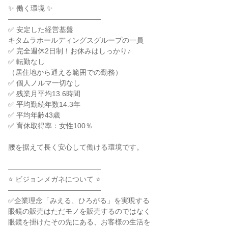
✨ 働く環境 ✨

―――――――――――――

✅ 安定した経営基盤

キタムラホールディングスグループの一員

✅ 完全週休2日制！お休みはしっかり♪

✅ 転勤なし

（居住地から通える範囲での勤務）

✅ 個人ノルマ一切なし

✅ 残業月平均13.6時間

✅ 平均勤続年数14.3年

✅ 平均年齢43歳

✅ 育休取得率：女性100％

腰を据えて長く安心して働ける環境です。

―――――――――――――

⭐ ビジョンメガネについて ⭐

―――――――――――――

✅企業理念「みえる、ひろがる」を実現する

眼鏡の販売はただモノを販売するのではなく

眼鏡を掛けたその先にある、お客様の生活を
