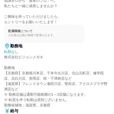
知識ゼロから「接客のプロ」へ。

私たちと一緒に成長しませんか？

ご興味を持っていただけましたら、

エントリーをお願いいたします！
配属職種について
入社後は記載の職種で配属されます。
勤務地
転勤なし
株式会社ビジョンメガネ

勤務地

【京都府】京都堀川本店、千本今出川店、北山元町店、修学院
店、北白川店、長岡店、桂・下津林店など

【滋賀県】フレンドタウン瀬田川店、堅田店、アクロスプラザ野
洲店など

※ 勤務店舗は通勤可能範囲の1～3店舗になります。

※ 転居を伴う転勤は原則ございません。

勤務候補地：滋賀県、京都府
給与