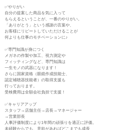
✅やりがい

自分の提案した商品を気に入って

もらえるということが、一番のやりがい。

「ありがとう」という感謝の言葉や、

お客様にリピートしていただけることが

何よりも仕事のモチベーションに♪

✅専門知識が身につく

メガネの作製や加工、視力測定や

フィッティングなど、専門知識は

一生モノの武器になります！

さらに国家資格（眼鏡作成技能士、

認定補聴器技能者）の取得支援も

行っております。

受検費用は全額会社負担で支援！

✅キャリアアップ

スタッフ→店舗主任→店長→マネージャー

→営業部長

人事評価制度により1年間の頑張りを適正に評価。

未経験からでも、意欲があればどこまでも成長
