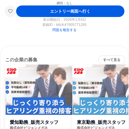
締切：なし
エントリー画面へ行く
表示開始日：2026年1月8日
原稿ID：
b6cfc47905771285
問題を報告する
この企業の募集
すべて見る
愛知勤務_販売スタッフ
東京勤務_販売スタッフ
株式会社ビジョンメガネ
株式会社ビジョンメガネ