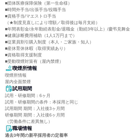
■団体医療保障保険（第一生命様）

■時間外手当/出張手当/役職手当

■資格手当/マエストロ手当

（★制度見直しにより増額／取得後は毎月支給）

■年間表彰金/永年勤続表彰金/退職金（勤続3年以上）/慶弔見舞金

■健康診断費用補助（1人1万円まで）

■従業員割引購入制度（本人・ご家族・知人）

■産休育休休暇（取得実績あり）

■資格取得支援制度

■受動喫煙対策有（屋内禁煙）
喫煙所情報
喫煙所情報

屋内全面禁煙
試用期間
試用・研修期間：6ヶ月

試用・研修期間の条件：本採用と同じ

試用期間 期間：入社後3ヶ月間

研修期間 期間：入社後6ヶ月間

職場情報
過去3年間の新卒採用者の定着率