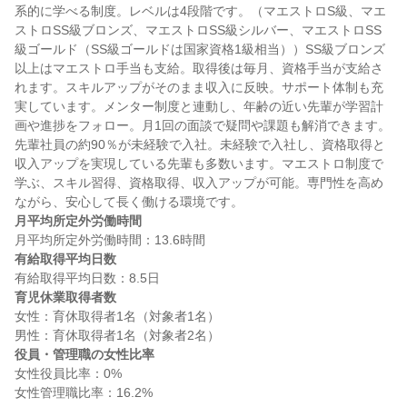
系的に学べる制度。レベルは4段階です。（マエストロS級、マエ
ストロSS級ブロンズ、マエストロSS級シルバー、マエストロSS
級ゴールド（SS級ゴールドは国家資格1級相当））SS級ブロンズ
以上はマエストロ手当も支給。取得後は毎月、資格手当が支給さ
れます。スキルアップがそのまま収入に反映。サポート体制も充
実しています。メンター制度と連動し、年齢の近い先輩が学習計
画や進捗をフォロー。月1回の面談で疑問や課題も解消できます。
先輩社員の約90％が未経験で入社。未経験で入社し、資格取得と
収入アップを実現している先輩も多数います。マエストロ制度で
学ぶ、スキル習得、資格取得、収入アップが可能。専門性を高め
月平均所定外労働時間
有給取得平均日数
育児休業取得者数
女性：育休取得者1名（対象者1名）

役員・管理職の女性比率
女性役員比率：0%
