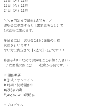
17日（木）11時

18日（金）11時

24日（木）11時

＼＼★内定まで最短2週間★／／

説明会に参加すると【書類選考なし】で

1次面接に進めます。

希望者には、説明会当日に面接の日程

調整を行います！！

早い方は内定まで【2週間】ほどです！！

私服参加OKなのでお気軽にご参加ください♪

（1次面接の際には、ES提出が必要です。）

✅ 開催概要

▶形式：オンライン

▶時期：随時開催中

■説明会内容

約45分のWEB説明会

✅プログラム
