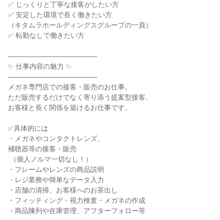
✅ じっくりと丁寧な接客がしたい方

✅ 安定した環境で長く働きたい方

（キタムラホールディングスグループの一員）

✅ 転勤なしで働きたい方

―――――――――――――

✨ 仕事内容の魅力 ✨

―――――――――――――

メガネ専門店での接客・販売のお仕事。

ただ販売するだけでなく寄り添う提案型接客、

お客様と長く関係を築けるお仕事です。

✅具体的には

・メガネやコンタクトレンズ、

補聴器等の接客・販売

 （個人ノルマ一切なし！）

・フレームやレンズの商品説明

・レジ業務や簡単なデータ入力

・店舗の清掃、お客様へのお茶出し

・フィッティング・視力検査・メガネの作成

・商品陳列や在庫管理、アフターフォロー等
