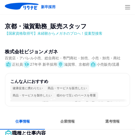
新卒採用
京都・滋賀勤務_販売スタッフ
【国家資格取得可】未経験からメガネのプロへ！提案型接客
株式会社ビジョンメガネ
百貨店・アパレル小売、総合商社・専門商社・卸売、小売・卸売・商社
正社員
27年卒 新卒採用
滋賀県、京都府
小売販売/流通
こんな人におすすめ
健康促進に携わりたい
商品・サービスを販売したい
商品・サービスを製作したい
穏やかで互いのペースを尊重
コミュニケーションが活発
チームワークを重視
長く同じ会社に居続けられる
一つの専門分野を極める
人とたくさん会話する
目標に追われず働ける
仕事情報
企業情報
選考情報
職種と仕事内容