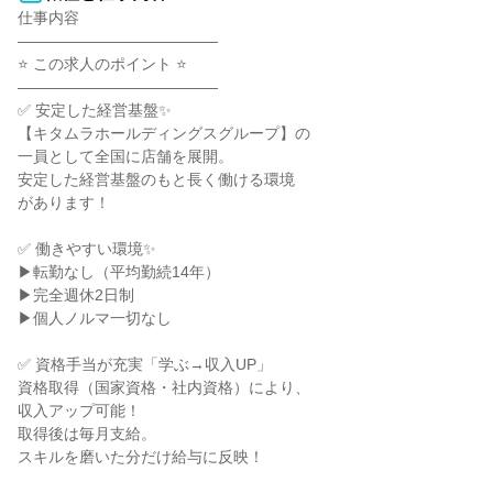
仕事内容

―――――――――――――

⭐ この求人のポイント ⭐

―――――――――――――

✅ 安定した経営基盤✨

【キタムラホールディングスグループ】の

一員として全国に店舗を展開。

安定した経営基盤のもと長く働ける環境

があります！

✅ 働きやすい環境✨

▶転勤なし（平均勤続14年）

▶完全週休2日制

▶個人ノルマ一切なし

✅ 資格手当が充実「学ぶ→収入UP」

資格取得（国家資格・社内資格）により、

収入アップ可能！

取得後は毎月支給。

スキルを磨いた分だけ給与に反映！
