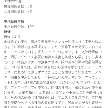
▼2022年度

男性採用者数：5名

女性採用者数：7名

平均勤続年数
研修
研修：あり

未経験でも安心。資格手当充実とメンター制度あり。不安や悩み
もすぐに相談できる環境です。また、資格手当が充実しておりス
キルアップがそのまま収入アップにつながります。入社時研修で
は、店頭に立つ上で必要な知識や技術を基礎から学びます。具体
的には、社会人マナーや接客の基本、眼の基本知識や商品知識な
ど。OJT研修では、店舗で働きながら業務を学びます。チェック
リストに基づいて少しずつできることを増やしていきます。メン
ター制度を導入しており、年齢の近い先輩がマンツーマンでサポ
ートします。月1回の面談で進捗や不安をしっかりフォローしま
す。フォローアップ研修では、同期の仲間と一緒に集合研修を受
けます。 店舗で働いた上で感じた疑問点や不安なことを解消しま
す。その他の研修（社内研修）は、マエストロ制度です。専門知
識を基礎から学べる独自の教育制度です。等級が上がると資格手
当も支給され、頑張りがしっかり評価される環境です。生涯研修