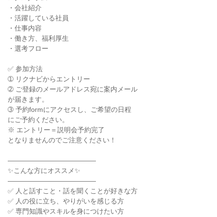
・会社紹介

・活躍している社員

・仕事内容

・働き方、福利厚生

・選考フロー

✅ 参加方法

➀ リクナビからエントリー

➁ ご登録のメールアドレス宛に案内メール

が届きます。

➂ 予約formにアクセスし、ご希望の日程

にご予約ください。

※ エントリー＝説明会予約完了

となりませんのでご注意ください！

―――――――――――――

✨こんな方にオススメ✨

―――――――――――――

✅ 人と話すこと・話を聞くことが好きな方

✅ 人の役に立ち、やりがいを感じる方

✅ 専門知識やスキルを身につけたい方
