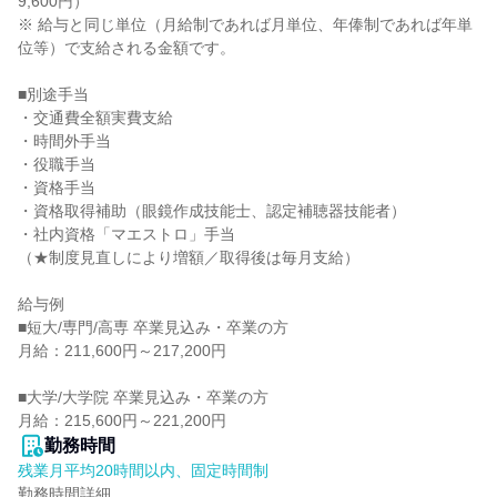
9,600円）

※ 給与と同じ単位（月給制であれば月単位、年俸制であれば年単
位等）で支給される金額です。

■別途手当

・交通費全額実費支給

・時間外手当

・役職手当

・資格手当

・資格取得補助（眼鏡作成技能士、認定補聴器技能者）

・社内資格「マエストロ」手当

（★制度見直しにより増額／取得後は毎月支給）

給与例

■短大/専門/高専 卒業見込み・卒業の方

月給：211,600円～217,200円

■大学/大学院 卒業見込み・卒業の方

月給：215,600円～221,200円
勤務時間
残業月平均20時間以内、固定時間制
勤務時間詳細
