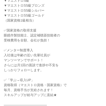
▼マエストロS級

▼マエストロSS級ブロンズ

▼マエストロSS級シルバー

▼マエストロSS級ゴールド

（国家資格1級相当）

✅国家資格の取得支援

眼鏡作製技能士、認定補聴器技能者の

受検費用を全額、会社が負担！

✅メンター制度導入

入社後は年齢の近い先輩社員が

マンツーマンでサポート！

さらには月1回の面談で進捗や不安を

しっかりフォローします。

✅「学ぶ→収入UP」

資格取得（マエストロ資格・国家資格）で

毎月、資格手当が支給されます！

スキルアップが給与アップに直結★

―――――――――――――
