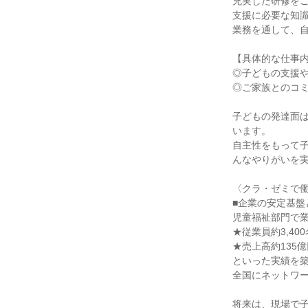
充実した研修をご
支援に必要な知識
業務を通して、自
【具体的な仕事内
◎子どもの支援や
◎ご家族とのコミ
子どもの発達面
います。

自主性をもって
んなやりがいを実
〈クラ・ゼミで働
■企業の安定基盤
児童福祉部門で業
★従業員約3,400
★売上高約135億
といった実績を築
全国にネットワー
将来は、現場で