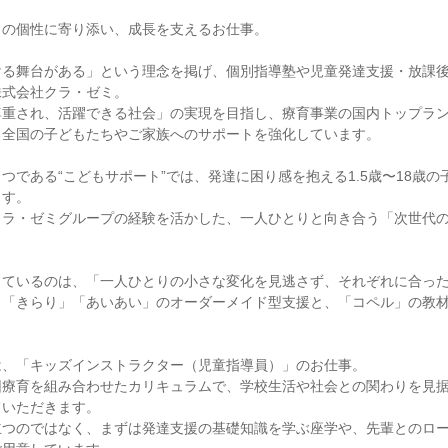
の個性に寄り添い、成長を支えるお仕事。

ける舞台がある」という理念を掲げ、個別指導塾や児童発達支援・放課
式会社クラ・ゼミ。

尊重され、活躍できる社会」の実現を目指し、療育事業の国内トップラ
全国の子どもたちやご家族へのサポートを強化しています。

つである“こどもサポート”では、発達に困り感を抱える1.5歳〜18歳
す。

クラ・ゼミグループの経験を活かした、一人ひとりと向き合う「次世代
しているのは、「一人ひとりの小さな変化を見逃さず、それぞれに合っ
、「きらり」「あいあい」のオーダーメイド型支援と、「コペル」の教
、「キッズインストラクター（児童指導員）」のお仕事。

団療育を組み合わせたカリキュラムで、学校生活や社会との関わりを見
いただきます。

立つのではなく、まずは発達支援の基礎知識を学ぶ座学や、先輩とのロ