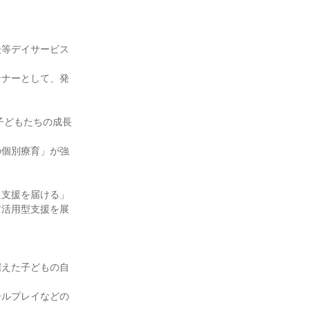
後等デイサービス
ンナーとして、発
の子どもたちの成長
の個別療育」が強
た支援を届ける」
材活用型支援を展
据えた子どもの自
ールプレイなどの