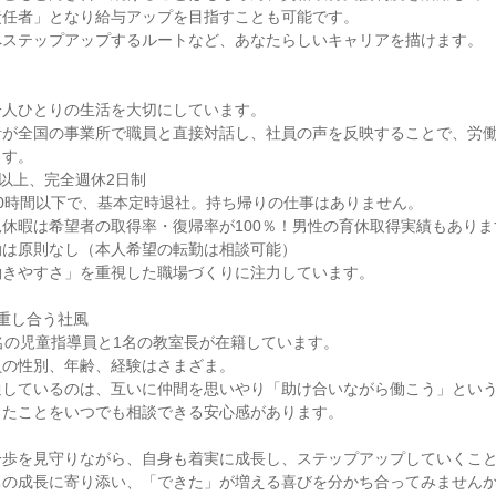
任者」となり給与アップを目指すことも可能です。

ステップアップするルートなど、あなたらしいキャリアを描けます。

人ひとりの生活を大切にしています。

者が全国の事業所で職員と直接対話し、社員の声を反映することで、労
す。

以上、完全週休2日制

0時間以下で、基本定時退社。持ち帰りの仕事はありません。

休暇は希望者の取得率・復帰率が100％！男性の育休取得実績もあります
は原則なし（本人希望の転勤は相談可能）

きやすさ」を重視した職場づくりに注力しています。

重し合う社風

名の児童指導員と1名の教室長が在籍しています。

の性別、年齢、経験はさまざま。

しているのは、互いに仲間を思いやり「助け合いながら働こう」という
たことをいつでも相談できる安心感があります。

一歩を見守りながら、自身も着実に成長し、ステップアップしていくこ
の成長に寄り添い、「できた」が増える喜びを分かち合ってみませんか