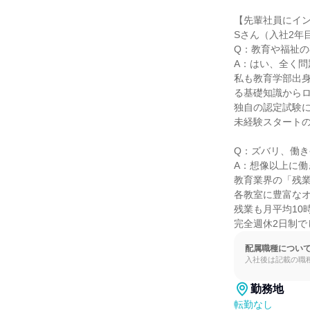
【先輩社員にイン
Sさん（入社2年
Q：教育や福祉の
A：はい、全く問
私も教育学部出
る基礎知識からロ
独自の認定試験に
未経験スタートの
Q：ズバリ、働き
A：想像以上に働
教育業界の「残業
各教室に豊富なオ
残業も月平均10
完全週休2日制
配属職種につい
入社後は記載の職
勤務地
転勤なし