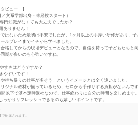
タビュー！】

目／文系学部出身・未経験スタート）

専門知識がなくても大丈夫でしたか？

題ありません！

身ではないため最初は不安でしたが、1ヶ月以上の手厚い研修があり、子
ールプレイまでイチから学べました。

合格してからの現場デビューとなるので、自信を持って子どもたちと向
同期が多いのも心強いですね。

やすさはどうですか？

きやすいです！

や持ち帰りの仕事が多そう」というイメージとは全く違いました。

リジナル教材が揃っているため、ゼロから手作りする負担がないんです
時間以下で基本定時退社なので、仕事終わりに自分の時間を楽しめます。
でしっかりリフレッシュできるのも嬉しいポイントです。
て
種で配属されます。