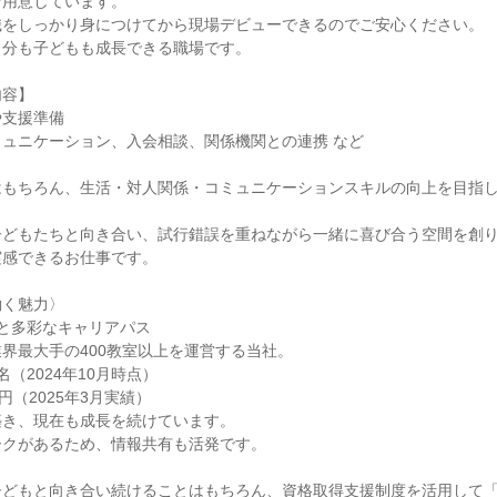
用意しています。

をしっかり身につけてから現場デビューできるのでご安心ください。

分も子どもも成長できる職場です。

容】

支援準備

ュニケーション、入会相談、関係機関との連携 など

はもちろん、生活・対人関係・コミュニケーションスキルの向上を目指
子どもたちと向き合い、試行錯誤を重ねながら一緒に喜び合う空間を創
感できるお仕事です。

く魅力〉

と多彩なキャリアパス

界最大手の400教室以上を運営する当社。

名（2024年10月時点）

円（2025年3月実績）

き、現在も成長を続けています。

クがあるため、情報共有も活発です。

子どもと向き合い続けることはもちろん、資格取得支援制度を活用して