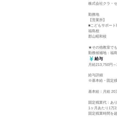
株式会社クラ・ゼ
勤務地

【営業所】

■こどもサポート
福島校

郡山昭和校

★その他教室でも
勤務候補地：福
給与
月給213,750円～2
給与詳細

※基本給・固定残
基本給：月給 20万1
固定残業代：あり
1ヶ月あたり1万2
固定残業時間を超