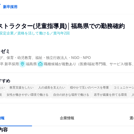
新卒採用
ストラクター(児童指導員)│福島県での勤務確約
安定企業／資格を活して働ける／賞与年2回
・ゼミ
グ、保育・幼児教育、福祉・独立行政法人・NGO・NPO
年卒 新卒採用
福島県
職種候補が複数あり（医療/福祉専門職、サービス/接客
すすめ
たい
教育支援をしたい
人の成長を支えたい
穏やかで互いのペースを尊重
コミュニケー
視
女性が働きやすい環境で働ける
自分の好きな場所で働ける
若手が裁量を持てる環境
情報
企業情報
選
内容