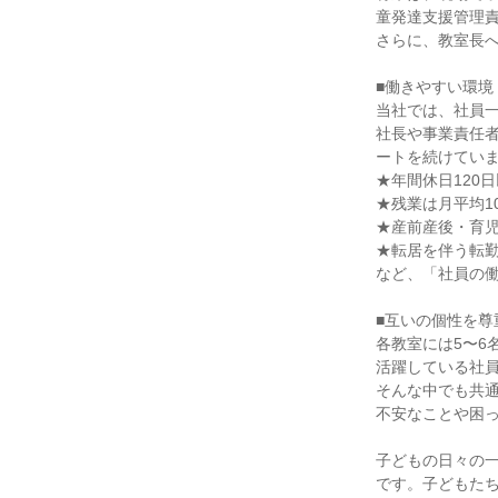
童発達支援管理責
さらに、教室長へ
■働きやすい環境

当社では、社員一
社長や事業責任
ートを続けていま
★年間休日120日
★残業は月平均1
★産前産後・育児
★転居を伴う転勤
など、「社員の働
■互いの個性を尊
各教室には5〜6
活躍している社員
そんな中でも共通
不安なことや困っ
子どもの日々の
です。子どもたち