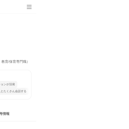
、教育/保育専門職）
ションが活発
人とたくさん会話する
考情報