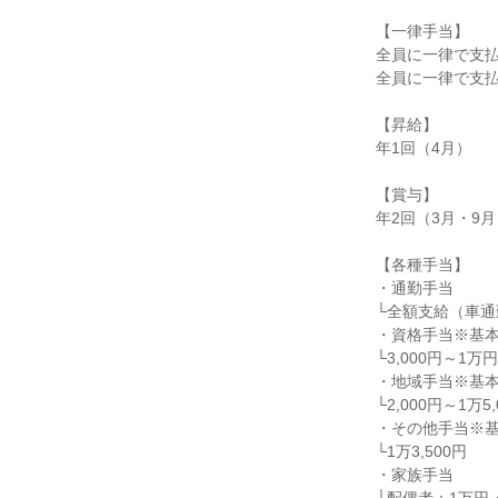
【一律手当】

全員に一律で支払
全員に一律で支払
【昇給】

年1回（4月）

【賞与】

年2回（3月・9月
【各種手当】

・通勤手当

└全額支給（車通
・資格手当※基本
└3,000円～1
・地域手当※基本
└2,000円～1万5,
・その他手当※基
└1万3,500円

・家族手当
