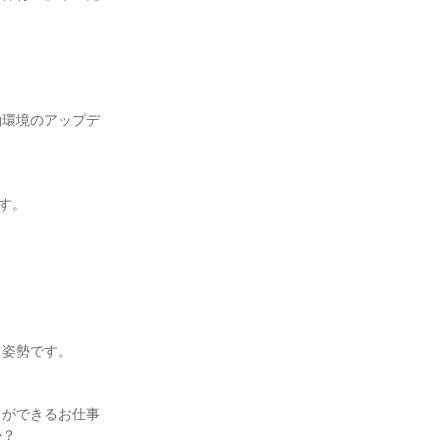
働環境のアップデ
。

姿勢です。

とができるお仕事
？
