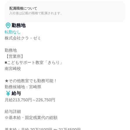
配属職種について
入社後は記載の職種で配属されます。
勤務地
転勤なし
株式会社クラ・ゼミ

勤務地

【営業所】

■こどもサポート教室「きらり」

南宮崎校

★その他教室でも勤務可能！

勤務候補地：宮崎県
給与
月給213,750円～226,750円
給与詳細

※基本給・固定残業代の総額

基本給：月給 20万1500円 〜 21万4500円
