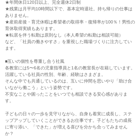
★年間休日120日以上、完全週休2日制

★残業は月平均10時間以下で、基本定時退社。持ち帰りの仕事は
ありません。

★産前産後・育児休暇は希望者の取得率・復帰率が100％！男性の
育休取得実績もあります。

★転居を伴う転勤は原則なし（本人希望の転勤は相談可能）

など、「社員の働きやすさ」を重視した職場づくりに注力してい
ます。

■互いの個性を尊重し合う社風

各教室には5〜6名の児童指導員と1名の教室長が在籍しています。

活躍している社員の性別、年齢、経験はさまざま。

そんな中でも共通しているのは、互いに仲間を思いやり「助け合
いながら働こう」という姿勢です。

不安なことや困ったことをいつでも相談できる安心感がありま
す。

子どもの日々の一歩を見守りながら、自身も着実に成長し、ステ
ップアップしていくことができるお仕事です。子どもたちの成長
に寄り添い、「できた」が増える喜びを分かち合ってみません
か？
