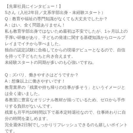
【先輩社員にインタビュー！】

Sさん（入社2年目／文系学部出身・未経験スタート）

Q：教育や福祉の専門知識がなくても大丈夫でしたか？

A：はい、全く問題ありません！

私も教育学部出身ではないため最初は不安でしたが、1ヶ月以上の
手厚い研修があり、子どもの発達に関する基礎知識からロールプ
レイまでイチから学べました。

独自の認定試験に合格してからの現場デビューとなるので、自信
を持って子どもたちと向き合えます。

未経験スタートの同期が多いのも心強いですね。

Q：ズバリ、働きやすさはどうですか？

A：想像以上に働きやすいです！

教育業界の「残業や持ち帰りの仕事が多そう」というイメージと
は全く違いました。

各教室に豊富なオリジナル教材が揃っているため、ゼロから手作
りする負担がないんです。

残業も月平均10時間以下で基本定時退社なので、仕事終わりに自
分の時間を楽しめます。

完全週休2日制でしっかりリフレッシュできるのも嬉しいポイント
です。