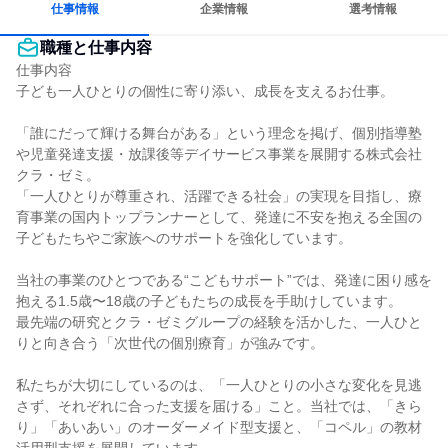
仕事情報
企業情報
選考情報
職種と仕事内容
仕事内容

子ども一人ひとりの個性に寄り添い、成長を支えるお仕事。

「誰にだって輝ける舞台がある」という理念を掲げ、個別指導塾
や児童発達支援・放課後等デイサービス事業を展開する株式会社
クラ・ゼミ。

「一人ひとりが尊重され、活躍できる社会」の実現を目指し、療
育事業の国内トップランナーとして、発達に不安を抱える全国の
子どもたちやご家族へのサポートを強化しています。

当社の事業のひとつである“こどもサポート”では、発達に困り感を
抱える1.5歳〜18歳の子どもたちの成長を手助けしています。

最先端の研究とクラ・ゼミグループの経験を活かした、一人ひと
りと向き合う「次世代の個別療育」が強みです。

私たちが大切にしているのは、「一人ひとりの小さな変化を見逃
さず、それぞれに合った支援を届ける」こと。当社では、「きら
り」「あいあい」のオーダーメイド型支援と、「コペル」の教材