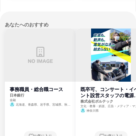
あなたへのおすすめ
事務職員・総合職コース
既卒可、コンサート・イ
ント設営スタッフの電源
日本銀行
金融
門
株式会社ボルテック
北海道、青森県、岩手県、宮城県、秋田
文化・教養・娯楽、広告・メディア・マ
県、山形県、福島県、茨城県、群馬県、埼玉
ミ、電力・ガス・水道・エネルギー
神奈川県
県、東京都、神奈川県、新潟県、富山県、石
川県、福井県、山梨県、長野県、静岡県、愛
知県、京都府、大阪府、兵庫県、鳥取県、島
根県、岡山県、広島県、山口県、徳島県、香
川県、愛媛県、高知県、福岡県、佐賀県、長
お気に入り
お気に入り