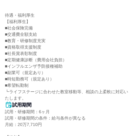
待遇・福利厚生

【福利厚生】

■社会保険完備

■交通費全額支給

■教育・研修制度充実

■資格取得支援制度

■社長賞表彰制度

■定期健康診断（費用会社負担）

■インフルエンザ予防接種補助

■副業可（規定あり）

■時短勤務可（規定あり）

■希望転勤制

┗ライフステージに合わせた教室移動等、相談の上柔軟に対応い
たします。
試用期間
試用・研修期間：6ヶ月

試用・研修期間の条件：給与条件が異なる

月給：20万7,710円
