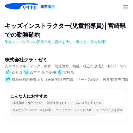
新卒採用
キッズインストラクター(児童指導員)│宮崎県
での勤務確約
業界トップクラスの安定企業／資格を活して働ける／賞与年2回
株式会社クラ・ゼミ
人事コンサルティング、保育・幼児教育、福祉・独立行政法人・NGO・NPO
正社員
27年卒 新卒採用
宮崎県
職種候補が複数あり（医療/福祉専門職、サービス/接客、教育/保育専門職）
こんな人におすすめ
地域貢献に携わりたい
教育支援をしたい
人の成長を支えたい
穏やかで互いのペースを尊重
コミュニケーションが活発
チームワークを重視
女性が働きやすい環境で働ける
自分の好きな場所で働ける
若手が裁量を持てる環境
人とたくさん会話する