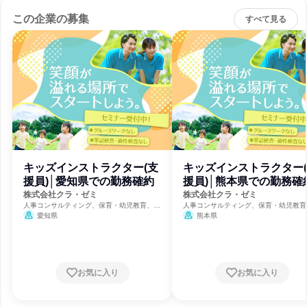
この企業の募集
すべて見る
キッズインストラクター(支
キッズインストラクター
援員)│愛知県での勤務確約
援員)│熊本県での勤務確
株式会社クラ・ゼミ
株式会社クラ・ゼミ
人事コンサルティング、保育・幼児教育、福
人事コンサルティング、保育・幼児教育
祉・独立行政法人・NGO・NPO
祉・独立行政法人・NGO・NPO
愛知県
熊本県
お気に入り
お気に入り