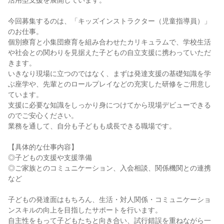
活用型支援を展開しています。

今回募集するのは、「キッズインストラクター（児童指導員）」
のお仕事。

個別療育と小集団療育を組み合わせたカリキュラムで、学校生活
や社会との関わりを見据えた子どもの自立支援に携わっていただ
きます。

いきなり現場に立つのではなく、まずは発達支援の基礎知識を学
ぶ座学や、先輩とのロールプレイなどの充実した研修をご用意し
ています。

支援に必要な知識をしっかり身につけてから現場デビューできる
のでご安心ください。

業務を通して、自分も子どもも成長できる職場です。

【具体的な仕事内容】

◎子どもの支援や支援準備

◎ご家族とのコミュニケーション、入会相談、関係機関との連携 
など

子どもの発達面はもちろん、生活・対人関係・コミュニケーショ
ンスキルの向上を目指したサポートを行います。

自主性をもって子どもたちと向き合い、試行錯誤を重ねながら一