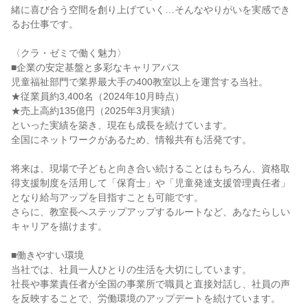
緒に喜び合う空間を創り上げていく…そんなやりがいを実感でき
るお仕事です。

〈クラ・ゼミで働く魅力〉

■企業の安定基盤と多彩なキャリアパス

児童福祉部門で業界最大手の400教室以上を運営する当社。

★従業員約3,400名（2024年10月時点）

★売上高約135億円（2025年3月実績）

といった実績を築き、現在も成長を続けています。

全国にネットワークがあるため、情報共有も活発です。

将来は、現場で子どもと向き合い続けることはもちろん、資格取
得支援制度を活用して「保育士」や「児童発達支援管理責任者」
となり給与アップを目指すことも可能です。

さらに、教室長へステップアップするルートなど、あなたらしい
キャリアを描けます。

■働きやすい環境

当社では、社員一人ひとりの生活を大切にしています。

社長や事業責任者が全国の事業所で職員と直接対話し、社員の声
を反映することで、労働環境のアップデートを続けています。
