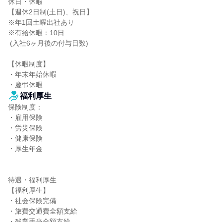
休日・休暇

【週休2日制(土日)、祝日】

※年1回土曜出社あり

※有給休暇：10日

 (入社6ヶ月後の付与日数)

【休暇制度】

・年末年始休暇

・慶弔休暇
福利厚生
保険制度：

・雇用保険

・労災保険

・健康保険

・厚生年金

待遇・福利厚生

【福利厚生】

・社会保険完備

・旅費交通費全額支給

・残業手当全額支給
