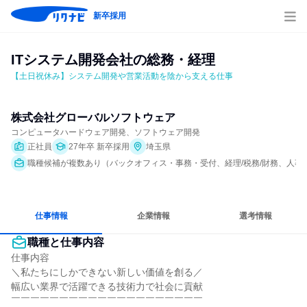
新卒採用
ITシステム開発会社の総務・経理
【土日祝休み】システム開発や営業活動を陰から支える仕事
株式会社グローバルソフトウェア
コンピュータハードウェア開発、ソフトウェア開発
正社員
27年卒 新卒採用
埼玉県
職種候補が複数あり（バックオフィス・事務・受付、経理/税務/財務、人事
仕事情報
企業情報
選考情報
職種と仕事内容
仕事内容

＼私たちにしかできない新しい価値を創る／

幅広い業界で活躍できる技術力で社会に貢献

￣￣￣￣￣￣￣￣￣￣￣￣￣￣￣￣￣￣￣￣
