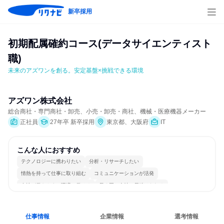
新卒採用
初期配属確約コース(データサイエンティスト
職)
未来のアズワンを創る。安定基盤×挑戦できる環境
アズワン株式会社
総合商社・専門商社・卸売、小売・卸売・商社、機械・医療機器メーカー
正社員
27年卒 新卒採用
東京都、大阪府
IT
こんな人におすすめ
テクノロジーに携わりたい
分析・リサーチしたい
情熱を持って仕事に取り組む
コミュニケーションが活発
女性が働きやすい環境で働ける
長く同じ会社に居続けられる
多様な職種の人と関われる
一つの専門分野を極める
若手が裁量を持てる環境
人とたくさん会話する
仕事情報
企業情報
選考情報