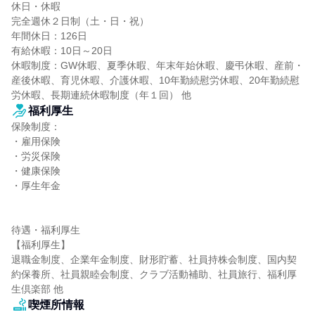
休日・休暇

完全週休２日制（土・日・祝）

年間休日：126日

有給休暇：10日～20日

休暇制度：GW休暇、夏季休暇、年末年始休暇、慶弔休暇、産前・
産後休暇、育児休暇、介護休暇、10年勤続慰労休暇、20年勤続慰
労休暇、長期連続休暇制度（年１回） 他
福利厚生
保険制度：

・雇用保険

・労災保険

・健康保険

・厚生年金

待遇・福利厚生

【福利厚生】

退職金制度、企業年金制度、財形貯蓄、社員持株会制度、国内契
約保養所、社員親睦会制度、クラブ活動補助、社員旅行、福利厚
生倶楽部 他
喫煙所情報