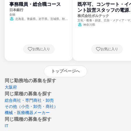
事務職員・総合職コース
既卒可、コンサート・イ
ント設営スタッフの電源
日本銀行
金融
門
株式会社ボルテック
北海道、青森県、岩手県、宮城県、秋田
文化・教養・娯楽、広告・メディア・マ
県、山形県、福島県、茨城県、群馬県、埼玉
ミ、電力・ガス・水道・エネルギー
神奈川県
県、東京都、神奈川県、新潟県、富山県、石
川県、福井県、山梨県、長野県、静岡県、愛
知県、京都府、大阪府、兵庫県、鳥取県、島
根県、岡山県、広島県、山口県、徳島県、香
川県、愛媛県、高知県、福岡県、佐賀県、長
お気に入り
お気に入り
崎県、熊本県、大分県、宮崎県、鹿児島県、
沖縄県
トップページへ
同じ勤務地の募集を探す
大阪府
同じ業種の募集を探す
総合商社・専門商社・卸売
その他（小売・卸売・商社）
機械・医療機器メーカー
同じ職種の募集を探す
IT