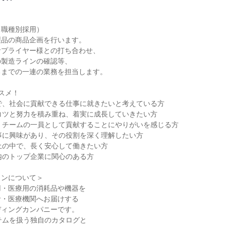
職種別採用）

品の商品企画を行います。

プライヤー様との打ち合わせ、

製造ラインの確認等、

までの一連の業務を担当します。

スメ！

で、社会に貢献できる仕事に就きたいと考えている方

コツと努力を積み重ね、着実に成長していきたい方

、チームの一員として貢献することにやりがいを感じる方

事に興味があり、その役割を深く理解したい方

土の中で、長く安心して働きたい方

内のトップ企業に関心のある方

ンについて＞

・医療用の消耗品や機器を

・医療機関へお届けする

ィングカンパニーです。

テムを扱う独自のカタログと
