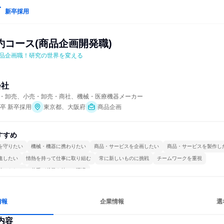
新卒採用
約コース(商品企画開発職)
品企画職！研究の世界を変える
会社
・卸売、小売・卸売・商社、機械・医療機器メーカー
年卒 新卒採用
東京都、大阪府
商品企画
すすめ
を守りたい
機械・機器に携わりたい
商品・サービスを企画したい
商品・サービスを製作し
進したい
情熱を持って仕事に取り組む
常に新しいものに挑戦
チームワークを重視
続けられる
若手が裁量を持てる環境
情報
企業情報
選
内容