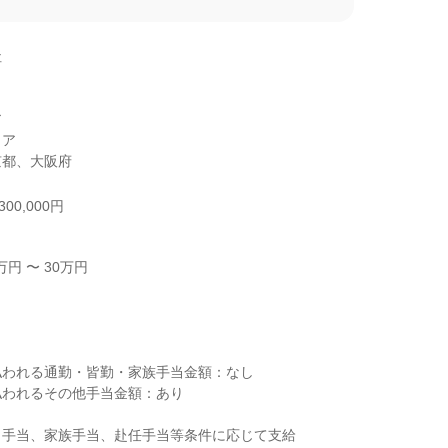




ア

京都、大阪府
00,000円
円 〜 30万円



われる通勤・皆勤・家族手当金額：なし

われるその他手当金額：あり

手当、家族手当、赴任手当等条件に応じて支給
