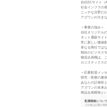
自社ECサイト（A
社会インフラの発
ニッチな分野だか
アズワンの大きな
＜事業の強み＞

自社オリジナルの
ネット通販サイト「
常に新しい価値創
単なる商社ではな
独自のビジネスモ
物流企画職は、こ
ロジスティクスの
＜応募歓迎メッセ
研究・医療の裏側
あなたの計画性と
アズワンの未来お
商品企画開発と
配属職種につい
入社後は記載の職