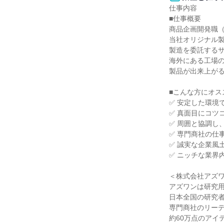
仕事内容

■仕事概要

商品企画開発職（
当社オリジナル製
製造を委託するサ
海外にある工場の
製品が出来上がる
■こんな方にオス
✅ 安定した環境
✅ 真面目にコツ
✅ 周囲と協調し
✅ 専門商社の仕
✅ 誠実な企業風
✅ ニッチな業界
＜株式会社アズワ
アズワンは研究用
日本全国の研究者
専門商社のリーデ
約60万点のアイ