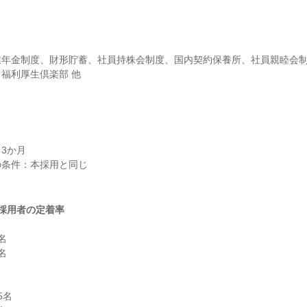
業年金制度、財形貯蓄、社員持株会制度、国内契約保養所、社員親睦会
福利厚生倶楽部 他
3か月

条件：本採用と同じ

採用者の定着率




名
