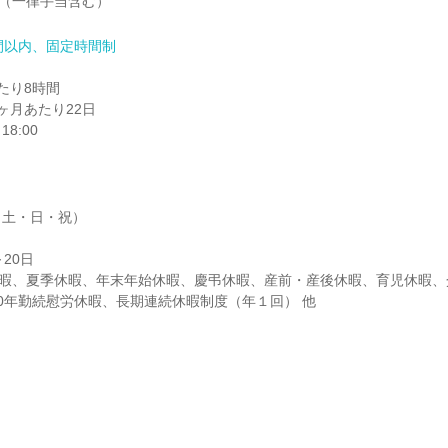
0円（一律手当含む）
間以内、固定時間制
り8時間

月あたり22日

8:00
土・日・祝）

20日

暇、夏季休暇、年末年始休暇、慶弔休暇、産前・産後休暇、育児休暇、
0年勤続慰労休暇、長期連続休暇制度（年１回） 他