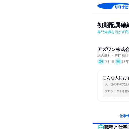
初期配属確
専門知識を活かす商
アズワン株式
総合商社・専門商社
正社員
27
こんな人にお
人・世の中の安全
プロジェクトを推
長く同じ会社に居
仕事
職種と仕事